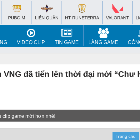
PUBG M
LIÊN QUÂN
HT RUNETERRA
VALORANT
L
ÚNG
VIDEO CLIP
TIN GAME
LÀNG GAME
CÔN
 VNG đã tiến lên thời đại mới “Chư
u clip game mới hơn nhé!
Trang chủ