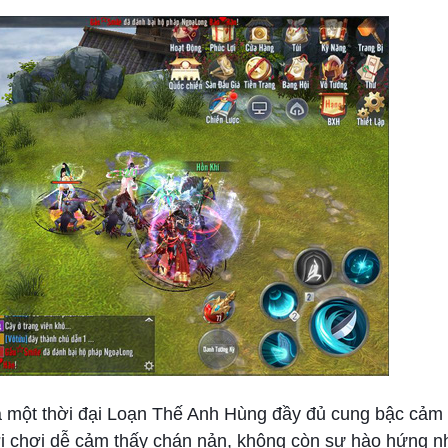
a một thời đại Loạn Thế Anh Hùng đầy đủ cung bậc cảm
ười chơi dễ cảm thấy chán nản, không còn sự hào hứng n