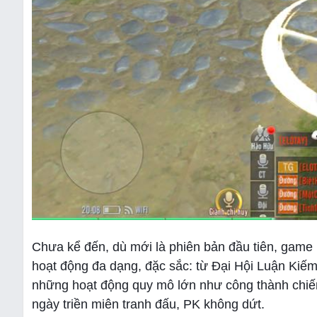
Chưa kể đến, dù mới là phiên bản đầu tiên, gam
hoạt động đa dạng, đặc sắc: từ Đại Hội Luận Kiếm,
những hoạt động quy mô lớn như công thành chiến
ngày triền miên tranh đấu, PK không dứt.