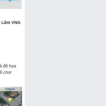
Võ Lâm VNG
cả đồ họa
i chơi