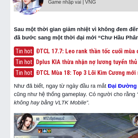
Game nhập vai | VNG
Sau một thời gian giảm nhiệt vì không đem đế
đã bước sang một thời đại mới “Chư Hầu Phân
Tin hot
ĐTCL 17.7: Leo rank thần tốc cuối mùa c
Tin hot
Dplus KIA thừa nhận nợ lương tuyển thủ
Tin hot
ĐTCL Mùa 18: Top 3 Lõi Kim Cương mới 
Như đã biết, ngay từ ngày đầu ra mắt
Đại Đường
cũng như hệ thống gameplay. Có người cho rằng
không hay bằng VLTK Mobile”.