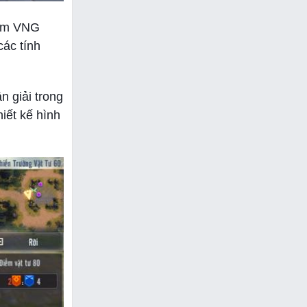
Lâm VNG
các tính
n giải trong
iết kế hình