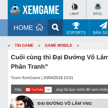
LMHT
ĐTCL
HOME
ESPORTS
BẮN S
»
TIN GAME
»
GAME MOBILE
»
Cuối cùng thì Đại Đường Võ Lâm
Phân Tranh”
Team XemGame
| 20/04/2018 15:01
Hãy
ủng hộ bọn mình để xem nhiề
ĐẠI ĐƯỜNG VÕ LÂM VNG