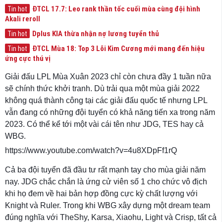
ĐTCL 17.7: Leo rank thần tốc cuối mùa cùng đội hình
Tin hot
Akali reroll
Dplus KIA thừa nhận nợ lương tuyển thủ
Tin hot
ĐTCL Mùa 18: Top 3 Lõi Kim Cương mới mang đến hiệu
Tin hot
ứng cực thú vị
Giải đấu LPL Mùa Xuân 2023 chỉ còn chưa đầy 1 tuần nữa
sẽ chính thức khởi tranh. Dù trải qua một mùa giải 2022
không quá thành công tại các giải đấu quốc tế nhưng LPL
vẫn đang có những đội tuyển có khả năng tiến xa trong năm
2023. Có thể kể tới một vài cái tên như JDG, TES hay cả
WBG.
https://www.youtube.com/watch?v=4u8XDpFf1rQ
Cả ba đội tuyển đã đầu tư rất mạnh tay cho mùa giải năm
nay. JDG chắc chắn là ứng cử viên số 1 cho chức vô địch
khi họ đem về hai bản hợp đồng cực kỳ chất lượng với
Knight và Ruler. Trong khi WBG xây dựng một dream team
đúng nghĩa với TheShy, Karsa, Xiaohu, Light và Crisp, tất cả