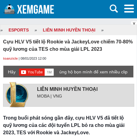
X
»
ESPORTS
»
LIÊN MINH HUYỀN THOẠI
»
Cựu HLV V5 tiết lộ Rookie và JackeyLove chiếm 70-80%
quỹ lương của TES cho mùa giải LPL 2023
toanzicle
| 08/01/2023 12:00
Hãy
ủng hộ bọn mình để xem nhiều clip
game mới hơn nhé!
LIÊN MINH HUYỀN THOẠI
MOBA | VNG
Trong buổi phát sóng gần đây, cựu HLV V5 đã tiết lộ
quỹ lương của các đội tuyển LPL bỏ ra cho mùa giải
2023, TES với Rookie và JackeyLove.