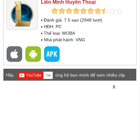
Liên Minh Huyền Thoại
▪ Đánh giá:
7.5
sao (
2948
lượt)
▪ HĐH:
PC
▪ Thể loại:
MOBA
▪ Nhà phát hành: VNG
Hãy
ủng hộ bọn mình để xem nhiều clip
game mới hơn nhé!
X