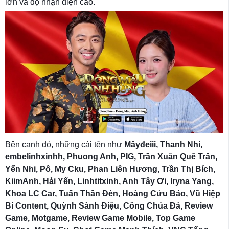
lớn và độ nhận diện cao.
Bên cạnh đó, những cái tên như
Mâyđeiii, Thanh Nhi,
embelinhxinhh, Phuong Anh, PIG, Trần Xuân Quế Trân,
Yến Nhi, Pô, My Cku, Phan Liên Hương, Trần Thị Bích,
KiimAnh, Hải Yến, Linhtitxinh, Anh Tây Ơi, Iryna Yang,
Khoa LC Car, Tuấn Thần Đèn, Hoàng Cửu Bảo, Vũ Hiệp
Bí Content, Quỳnh Sành Điệu, Công Chúa Đá, Review
Game, Motgame, Review Game Mobile, Top Game