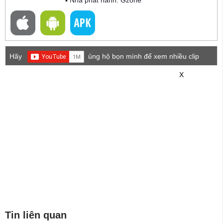
Hãy
ủng hộ bọn mình để xem nhiều clip
game mới hơn nhé!
X
Tin liên quan