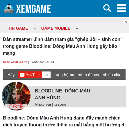
X
»
TIN GAME
»
GAME MOBILE
»
Dàn streamer đình đám tham gia “ghép đôi – sinh con”
trong game Bloodline: Dòng Máu Anh Hùng gây bão
mạng
XEMGAME.COM
| 17/05/2026 11:34
Hãy
ủng hộ bọn mình để xem nhiều clip
game mới hơn nhé!
BLOODLINE: DÒNG MÁU
ANH HÙNG
Nhập vai | Gzone
Bloodline: Dòng Máu Anh Hùng đang đẩy mạnh chiến
dịch truyền thông trước thềm ra mắt bằng một hướng đi