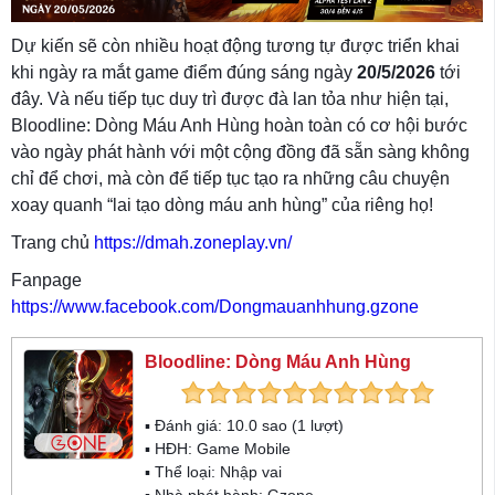
Dự kiến sẽ còn nhiều hoạt động tương tự được triển khai
khi ngày ra mắt game điểm đúng sáng ngày
20/5/2026
tới
đây. Và nếu tiếp tục duy trì được đà lan tỏa như hiện tại,
Bloodline: Dòng Máu Anh Hùng hoàn toàn có cơ hội bước
vào ngày phát hành với một cộng đồng đã sẵn sàng không
chỉ để chơi, mà còn để tiếp tục tạo ra những câu chuyện
xoay quanh “lai tạo dòng máu anh hùng” của riêng họ!
Trang chủ
https://dmah.zoneplay.vn/
Fanpage
https://www.facebook.com/Dongmauanhhung.gzone
Bloodline: Dòng Máu Anh Hùng
▪ Đánh giá:
10.0
sao (
1
lượt)
▪ HĐH:
Game Mobile
▪ Thể loại:
Nhập vai
▪ Nhà phát hành: Gzone