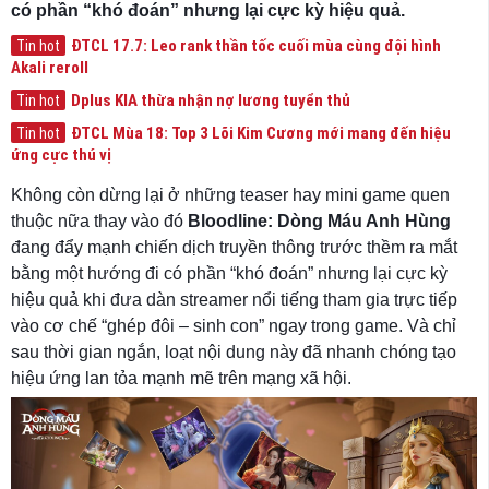
có phần “khó đoán” nhưng lại cực kỳ hiệu quả.
ĐTCL 17.7: Leo rank thần tốc cuối mùa cùng đội hình
Tin hot
Akali reroll
Dplus KIA thừa nhận nợ lương tuyển thủ
Tin hot
ĐTCL Mùa 18: Top 3 Lõi Kim Cương mới mang đến hiệu
Tin hot
ứng cực thú vị
Không còn dừng lại ở những teaser hay mini game quen
thuộc nữa thay vào đó
Bloodline: Dòng Máu Anh Hùng
đang đẩy mạnh chiến dịch truyền thông trước thềm ra mắt
bằng một hướng đi có phần “khó đoán” nhưng lại cực kỳ
hiệu quả khi đưa dàn streamer nổi tiếng tham gia trực tiếp
vào cơ chế “ghép đôi – sinh con” ngay trong game. Và chỉ
sau thời gian ngắn, loạt nội dung này đã nhanh chóng tạo
hiệu ứng lan tỏa mạnh mẽ trên mạng xã hội.