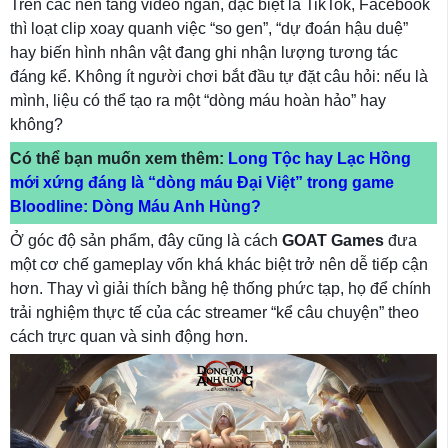
Trên các nền tảng video ngắn, đặc biệt là TikTok, Facebook
thì loạt clip xoay quanh việc “so gen”, “dự đoán hậu duệ”
hay biến hình nhân vật đang ghi nhận lượng tương tác
đáng kể. Không ít người chơi bắt đầu tự đặt câu hỏi: nếu là
mình, liệu có thể tạo ra một “dòng máu hoàn hảo” hay
không?
Có thể bạn muốn xem thêm:
Long Tộc hay Lạc Hồng
mới xứng đáng là “dòng máu Đại Việt” trong game
Bloodline: Dòng Máu Anh Hùng?
Ở góc độ sản phẩm, đây cũng là cách
GOAT Games
đưa
một cơ chế gameplay vốn khá khác biệt trở nên dễ tiếp cận
hơn. Thay vì giải thích bằng hệ thống phức tạp, họ để chính
trải nghiệm thực tế của các streamer “kể câu chuyện” theo
cách trực quan và sinh động hơn.