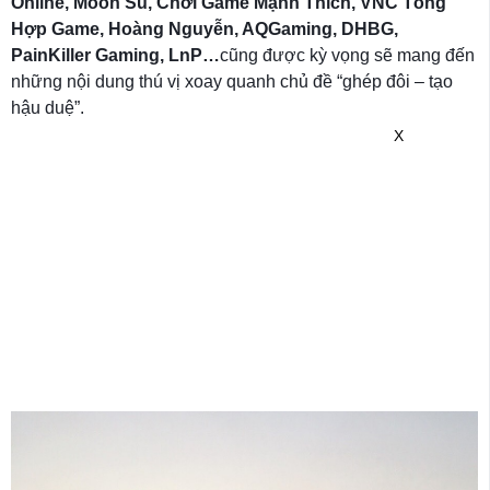
Online, Moon Su, Chơi Game Mạnh Thích, VNC Tổng
Hợp Game, Hoàng Nguyễn, AQGaming, DHBG,
PainKiller Gaming, LnP…
cũng được kỳ vọng sẽ mang đến
những nội dung thú vị xoay quanh chủ đề “ghép đôi – tạo
hậu duệ”.
X