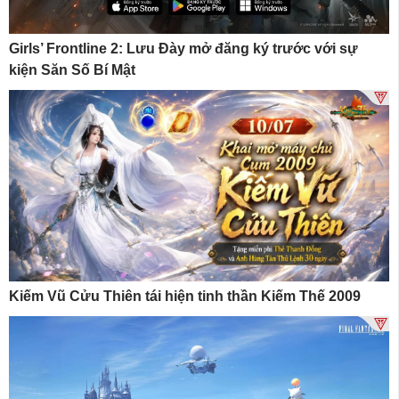
Girls’ Frontline 2: Lưu Đày mở đăng ký trước với sự
kiện Săn Số Bí Mật
Kiếm Vũ Cửu Thiên tái hiện tinh thần Kiếm Thế 2009