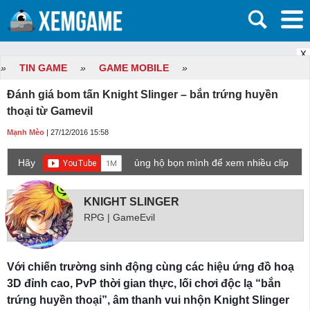
X
»
TIN GAME
»
GAME MOBILE
»
Đánh giá bom tấn Knight Slinger – bắn trứng huyền
thoại từ Gamevil
Mạnh Mèo
| 27/12/2016 15:58
Hãy
ủng hộ bọn mình để xem nhiều clip
game mới hơn nhé!
KNIGHT SLINGER
RPG | GameEvil
Với chiến trường sinh động cùng các hiệu ứng đồ hoạ
3D đỉnh cao, PvP thời gian thực, lối chơi độc lạ “bắn
trứng huyền thoại”, âm thanh vui nhộn Knight Slinger