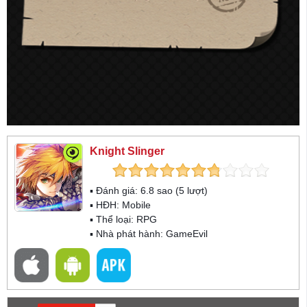
Knight Slinger
▪ Đánh giá:
6.8
sao (
5
lượt)
▪ HĐH:
Mobile
▪ Thể loại:
RPG
▪ Nhà phát hành: GameEvil