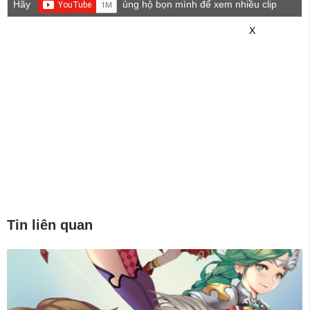
Hãy
ủng hộ bọn mình để xem nhiều clip
game mới hơn nhé!
X
Tin liên quan