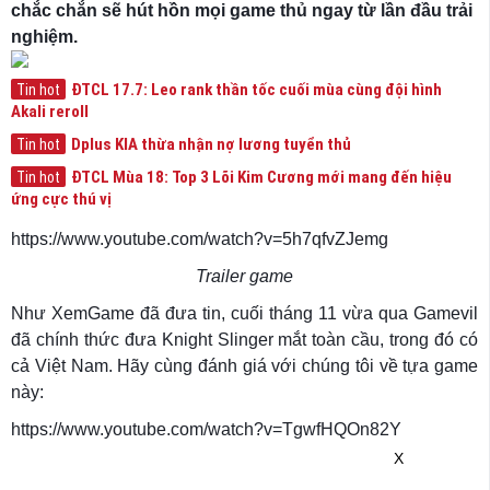
chắc chắn sẽ hút hồn mọi game thủ ngay từ lần đầu trải
nghiệm.
ĐTCL 17.7: Leo rank thần tốc cuối mùa cùng đội hình
Tin hot
Akali reroll
Dplus KIA thừa nhận nợ lương tuyển thủ
Tin hot
ĐTCL Mùa 18: Top 3 Lõi Kim Cương mới mang đến hiệu
Tin hot
ứng cực thú vị
https://www.youtube.com/watch?v=5h7qfvZJemg
Trailer game
Như XemGame đã đưa tin, cuối tháng 11 vừa qua Gamevil
đã chính thức đưa Knight Slinger mắt toàn cầu, trong đó có
cả Việt Nam. Hãy cùng đánh giá với chúng tôi về tựa game
này:
https://www.youtube.com/watch?v=TgwfHQOn82Y
X