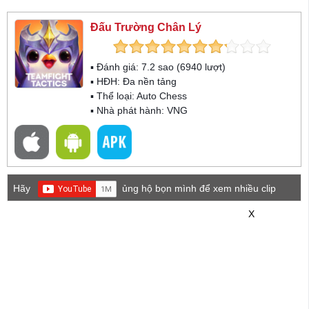
Đấu Trường Chân Lý
▪ Đánh giá:
7.2
sao (
6940
lượt)
▪ HĐH:
Đa nền tảng
▪ Thể loại:
Auto Chess
▪ Nhà phát hành: VNG
Hãy
ủng hộ bọn mình để xem nhiều clip
game mới hơn nhé!
X