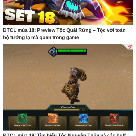
ĐTCL mùa 18: Preview Tộc Quái Rừng – Tộc với toàn
bộ tướng lạ mà quen trong game
ĐTCL mùa 18: Tìm hiểu Tộc Nguyên Thủy và các buff