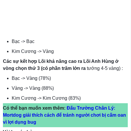
Bạc -> Bạc
Kim Cương -> Vàng
Các sự kết hợp Lõi khả năng cao ra Lõi Anh Hùng ở
vòng chọn thứ 3 (
có phần trăm lớn ra
tướng 4-5 vàng) :
Bạc -> Vàng (78%)
Vàng -> Vàng (88%)
Kim Cương -> Kim Cương (83%)
Có thể bạn muốn xem thêm:
Đấu Trường Chân Lý:
Mortdog giải thích cách để tránh người chơi bị cấm oan
vì lợi dụng bug