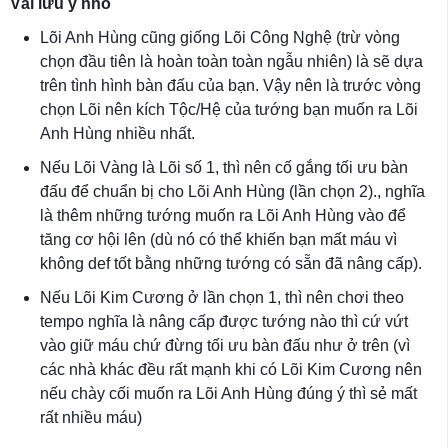
Vài lưu ý nhỏ
Lõi Anh Hùng cũng giống Lõi Công Nghệ (trừ vòng
chọn đầu tiên là hoàn toàn toàn ngẫu nhiên) là sẽ dựa
trên tình hình bàn đấu của bạn. Vậy nên là trước vòng
chọn Lõi nên kích Tộc/Hệ của tướng bạn muốn ra Lõi
Anh Hùng nhiều nhất.
Nếu Lõi Vàng là Lõi số 1, thì nên cố gắng tối ưu bàn
đấu để chuẩn bị cho Lõi Anh Hùng (lần chọn 2)., nghĩa
là thêm những tướng muốn ra Lõi Anh Hùng vào để
tăng cơ hội lên (dù nó có thể khiến bạn mất máu vì
không def tốt bằng những tướng có sẵn đã nâng cấp).
Nếu Lõi Kim Cương ở lần chọn 1, thì nên chơi theo
tempo nghĩa là nâng cấp được tướng nào thì cứ vứt
vào giữ máu chứ đừng tối ưu bàn đấu như ở trên (vì
các nhà khác đều rất mạnh khi có Lõi Kim Cương nên
nếu chày cối muốn ra Lõi Anh Hùng đúng ý thì sẻ mất
rất nhiều máu)