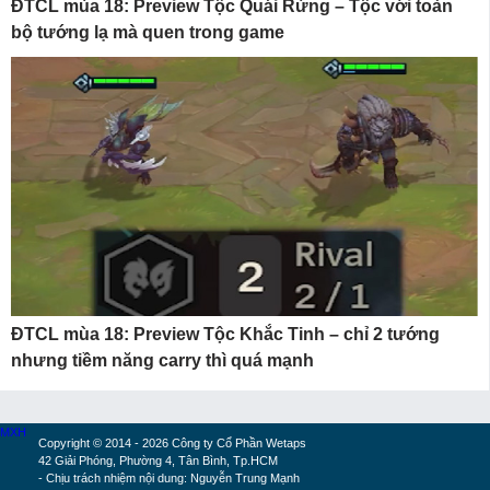
ĐTCL mùa 18: Preview Tộc Quái Rừng – Tộc với toàn
bộ tướng lạ mà quen trong game
ĐTCL mùa 18: Preview Tộc Khắc Tinh – chỉ 2 tướng
nhưng tiềm năng carry thì quá mạnh
MXH
Copyright © 2014 - 2026 Công ty Cổ Phần Wetaps
42 Giải Phóng, Phường 4, Tân Bình, Tp.HCM
- Chịu trách nhiệm nội dung: Nguyễn Trung Mạnh