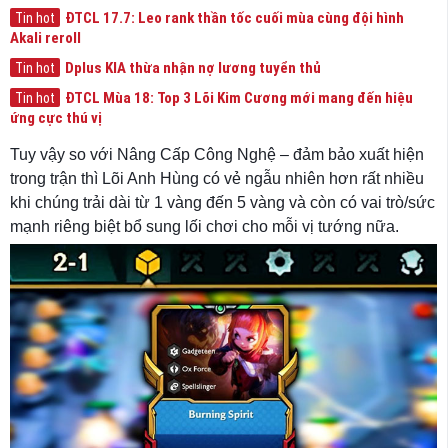
ĐTCL 17.7: Leo rank thần tốc cuối mùa cùng đội hình
Tin hot
Akali reroll
Dplus KIA thừa nhận nợ lương tuyển thủ
Tin hot
ĐTCL Mùa 18: Top 3 Lõi Kim Cương mới mang đến hiệu
Tin hot
ứng cực thú vị
Tuy vậy so với Nâng Cấp Công Nghệ – đảm bảo xuất hiện
trong trận thì Lõi Anh Hùng có vẻ ngẫu nhiên hơn rất nhiều
khi chúng trải dài từ 1 vàng đến 5 vàng và còn có vai trò/sức
mạnh riêng biệt bổ sung lối chơi cho mỗi vị tướng nữa.