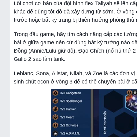
Lối chơi cơ bản của đội hình flex Taliyah sẽ lên c
khác để dùng tốt đồ đã xây dựng từ sớm. Ở vòng đ
trước hoặc bất kỳ trang bị thiên hướng phòng thủ 
Trong đầu game, hãy tìm cách nâng cấp các tướng 
bài ở giữa game nên cứ dùng bất kỳ tướng nào đã
Đồng (Annie/Lulu giữ đồ), Đạo Chích (nổ hũ thứ 2 ở
Galio 2 sao làm tank.
Leblanc, Sona, Alistar, Nilah, và Zoe là các đơn 
sinh chút econ ở vòng 3 để có thể chuyển bài ở c