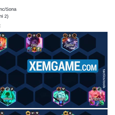
anc/Sona
ni 2)
: