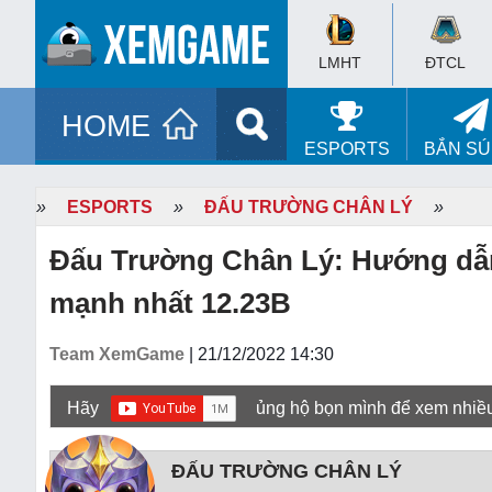
LMHT
ĐTCL
HOME
ESPORTS
BẮN S
»
ESPORTS
»
ĐẤU TRƯỜNG CHÂN LÝ
»
Đấu Trường Chân Lý: Hướng dẫn c
mạnh nhất 12.23B
Team XemGame
| 21/12/2022 14:30
Hãy
ủng hộ bọn mình để xem nhiề
ĐẤU TRƯỜNG CHÂN LÝ