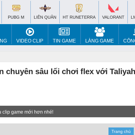
PUBG M
LIÊN QUÂN
HT RUNETERRA
VALORANT
L
ÚNG
VIDEO CLIP
TIN GAME
LÀNG GAME
CÔN
huyên sâu lối chơi flex với Taliyah
u clip game mới hơn nhé!
Trang chủ