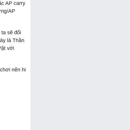
ác AP carry
ượng/AP
ta sẽ đổi
ày là Thần
Vật với
chơi nên hi