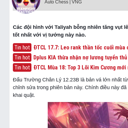
Auto Chess | VNG
Các đội hình với Taliyah bỗng nhiên tăng vụt 
tốt nhất với vị tướng này nào.
Tin hot
ĐTCL 17.7: Leo rank thần tốc cuối mùa c
Tin hot
Dplus KIA thừa nhận nợ lương tuyển thủ
Tin hot
ĐTCL Mùa 18: Top 3 Lõi Kim Cương mới 
Đấu Trường Chân Lý 12.23B là bản vá lớn nhất từ
chỉnh sửa trong phiên bản này. Chính điều này đã 
khai quật.