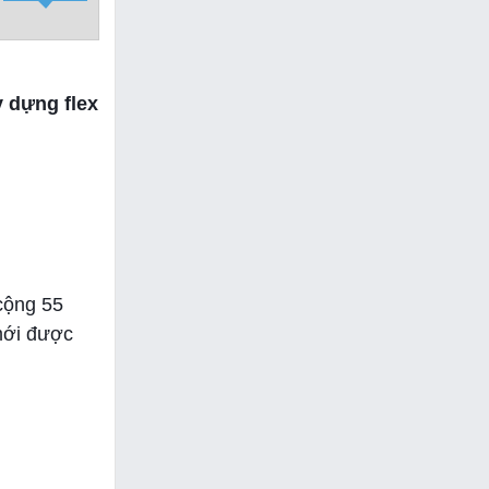
y dựng flex
cộng 55
 mới được