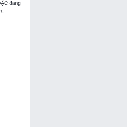
 HOẶC đang
n.