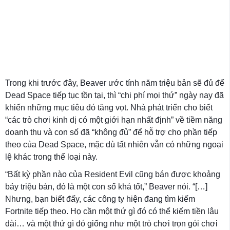
Trong khi trước đây, Beaver ước tính năm triệu bản sẽ đủ để
Dead Space tiếp tục tồn tại, thì “chi phí mọi thứ” ngày nay đã
khiến những mục tiêu đó tăng vọt. Nhà phát triển cho biết
“các trò chơi kinh dị có một giới hạn nhất định” về tiềm năng
doanh thu và con số đã “không đủ” để hỗ trợ cho phần tiếp
theo của Dead Space, mặc dù tất nhiên vẫn có những ngoại
lệ khác trong thể loại này.
“Bất kỳ phần nào của Resident Evil cũng bán được khoảng
bảy triệu bản, đó là một con số khá tốt,” Beaver nói. “[…]
Nhưng, bạn biết đấy, các công ty hiện đang tìm kiếm
Fortnite tiếp theo. Họ cần một thứ gì đó có thể kiếm tiền lâu
dài… và một thứ gì đó giống như một trò chơi trọn gói chơi