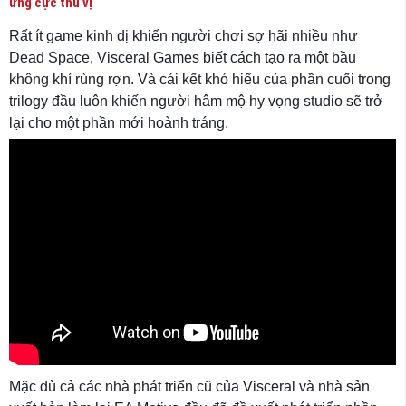
ứng cực thú vị
Rất ít game kinh dị khiến người chơi sợ hãi nhiều như
Dead Space, Visceral Games biết cách tạo ra một bầu
không khí rùng rợn. Và cái kết khó hiểu của phần cuối trong
trilogy đầu luôn khiến người hâm mộ hy vọng studio sẽ trở
lại cho một phần mới hoành tráng.
Mặc dù cả các nhà phát triển cũ của Visceral và nhà sản