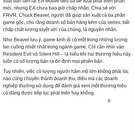
xuất bản làm lại EA Motive đều đã đề xuất phát triển phần
mới, nhưng EA chưa bao giờ chấp nhận. Chia sẻ với
FRVR, Chuck Beaver, người đã giúp sản xuất cả ba phần
game gốc, cho rằng doanh số bán hàng kém của series, bất
chấp chất lượng tuyệt vời của chúng, là nguyên nhân.
Như Beaver lưu ý, game kinh dị có một trong những lượng
fan cuồng nhiệt nhất trong ngành game. Chỉ cần nhìn vào
Resident Evil và Silent Hill – là hiểu khi hai thương hiệu này
luôn có số lượng bán ra ổn định mọi phiên bản.
Tuy nhiên, việc có lượng người hâm mộ lớn không phải lúc
nào cũng chuyển thành doanh thu, điều mà các doanh
nghiệp thường sử dụng để đánh giá xem một thương hiệu
có đáng được tiếp tục phát triển hay không.
X