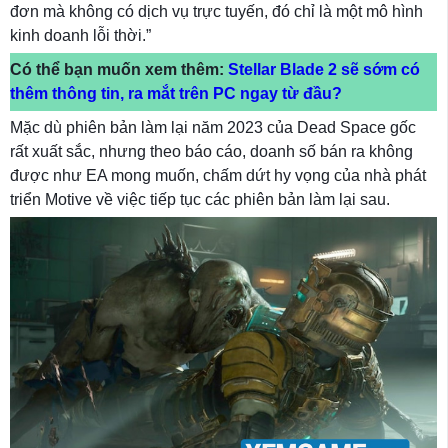
đơn mà không có dịch vụ trực tuyến, đó chỉ là một mô hình
kinh doanh lỗi thời.”
Có thể bạn muốn xem thêm:
Stellar Blade 2 sẽ sớm có
thêm thông tin, ra mắt trên PC ngay từ đầu?
Mặc dù phiên bản làm lại năm 2023 của Dead Space gốc
rất xuất sắc, nhưng theo báo cáo, doanh số bán ra không
được như EA mong muốn, chấm dứt hy vọng của nhà phát
triển Motive về việc tiếp tục các phiên bản làm lại sau.