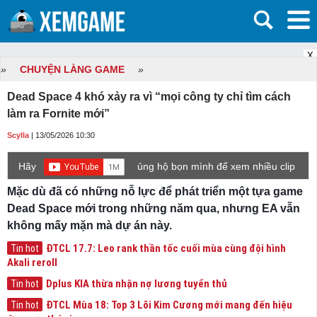
X
»
CHUYỆN LÀNG GAME
»
Dead Space 4 khó xảy ra vì “mọi công ty chỉ tìm cách
làm ra Fornite mới”
Scylla
| 13/05/2026 10:30
Hãy
ủng hộ bọn mình để xem nhiều clip
game mới hơn nhé!
Mặc dù đã có những nỗ lực để phát triển một tựa game
Dead Space mới trong những năm qua, nhưng EA vẫn
không mấy mặn mà dự án này.
ĐTCL 17.7: Leo rank thần tốc cuối mùa cùng đội hình
Tin hot
Akali reroll
Dplus KIA thừa nhận nợ lương tuyển thủ
Tin hot
ĐTCL Mùa 18: Top 3 Lõi Kim Cương mới mang đến hiệu
Tin hot