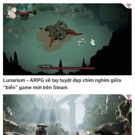
Lunarium – ARPG vẽ tay tuyệt đẹp chìm nghỉm giữa
“biển” game mới trên Steam