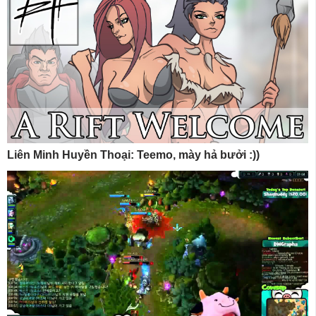
Liên Minh Huyền Thoại: Teemo, mày hả bưởi :))