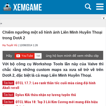
X
»
Chiêm ngưỡng một số hình ảnh Liên Minh Huyền Thoại
trong DotA 2
Hạ Tuyết Vũ
| 12/08/2014 1:26
Hãy
ủng hộ bọn mình để xem nhiều clip
game mới hơn nhé!
Với bộ công cụ Workshop Tools lần này của Valve thì
chắc rằng những custom maps xa xưa sẽ trở về trên
DotA 2, đặc biệt là cả map Liên Minh Huyền Thoại.
ĐTCL 17.7: Leo rank thần tốc cuối mùa cùng đội hình
Tin hot
Akali reroll
Dplus KIA thừa nhận nợ lương tuyển thủ
Tin hot
ĐTCL Mùa 18: Top 3 Lõi Kim Cương mới mang đến hiệu
Tin hot