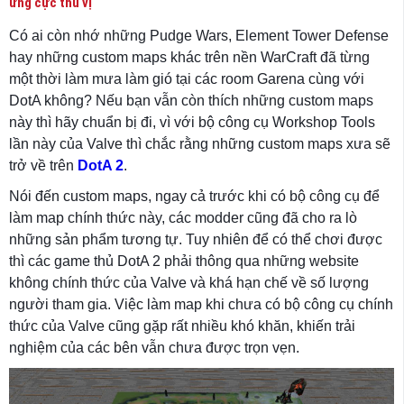
ứng cực thú vị
Có ai còn nhớ những Pudge Wars, Element Tower Defense
hay những custom maps khác trên nền WarCraft đã từng
một thời làm mưa làm gió tại các room Garena cùng với
DotA không? Nếu bạn vẫn còn thích những custom maps
này thì hãy chuẩn bị đi, vì với bộ công cụ Workshop Tools
lần này của Valve thì chắc rằng những custom maps xưa sẽ
trở về trên
DotA 2
.
Nói đến custom maps, ngay cả trước khi có bộ công cụ để
làm map chính thức này, các modder cũng đã cho ra lò
những sản phẩm tương tự. Tuy nhiên để có thể chơi được
thì các game thủ DotA 2 phải thông qua những website
không chính thức của Valve và khá hạn chế về số lượng
người tham gia. Việc làm map khi chưa có bộ công cụ chính
thức của Valve cũng gặp rất nhiều khó khăn, khiến trải
nghiệm của các bên vẫn chưa được trọn vẹn.