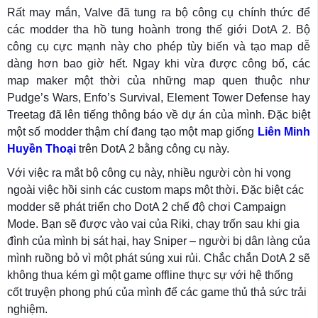
Rất may mắn, Valve đã tung ra bộ công cụ chính thức để
các modder tha hồ tung hoành trong thế giới DotA 2. Bộ
công cụ cực mạnh này cho phép tùy biến và tạo map dễ
dàng hơn bao giờ hết. Ngay khi vừa được công bố, các
map maker một thời của những map quen thuộc như
Pudge’s Wars, Enfo’s Survival, Element Tower Defense hay
Treetag đã lên tiếng thông báo về dự án của mình. Đặc biệt
một số modder thậm chí đang tạo một map giống
Liên Minh
Huyền Thoại
trên DotA 2 bằng công cụ này.
Với việc ra mắt bộ công cụ này, nhiều người còn hi vọng
ngoài việc hồi sinh các custom maps một thời. Đặc biệt các
modder sẽ phát triển cho DotA 2 chế độ chơi Campaign
Mode. Bạn sẽ được vào vai của Riki, chạy trốn sau khi gia
đình của mình bị sát hại, hay Sniper – người bị dân làng của
mình ruồng bỏ vì một phát súng xui rủi. Chắc chắn DotA 2 sẽ
không thua kém gì một game offline thực sự với hệ thống
cốt truyện phong phú của mình để các game thủ thả sức trải
nghiệm.