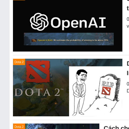
0
v
Dota 2
0
D
Cách chơ
Dota 2