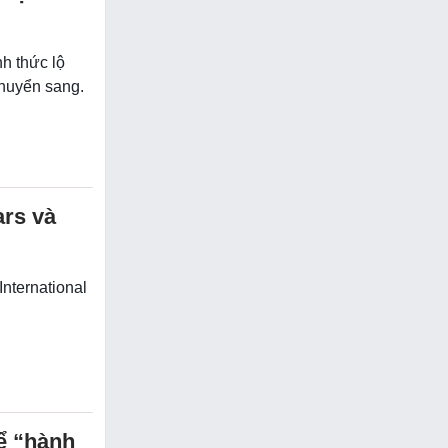
nh thức lộ
chuyển sang.
ars và
International
hể “hành