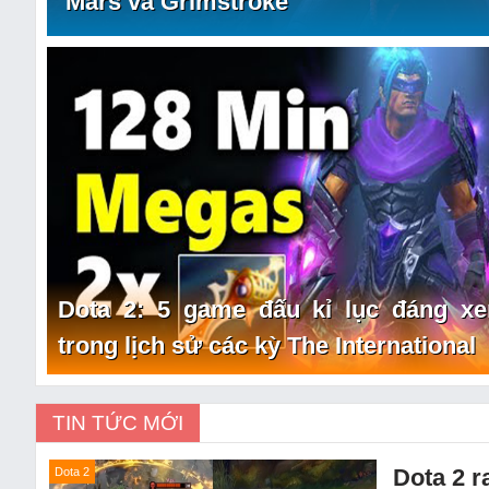
Mars và Grimstroke
Dota 2: 5 game đấu kỉ lục đáng xe
trong lịch sử các kỳ The International
TIN TỨC MỚI
Dota 2 r
Dota 2