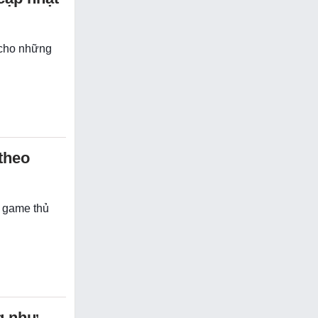
 cho những
theo
, game thủ
ng như