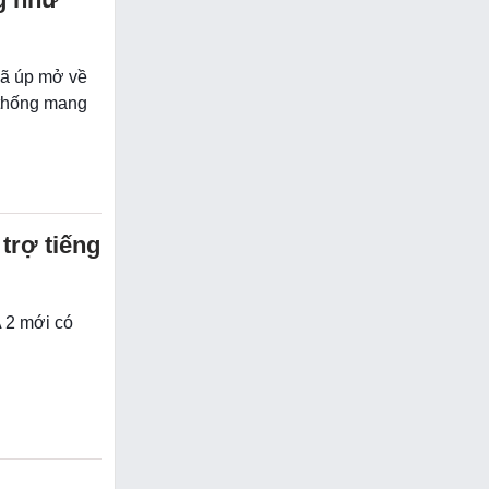
đã úp mở về
 thống mang
trợ tiếng
 2 mới có