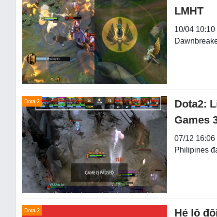
LMHT
10/04 10:10 
Dawnbreaker
Dota2: L
Dota 2
Games 
07/12 16:06 
Philipines đ
Hé lộ độ
Dota 2