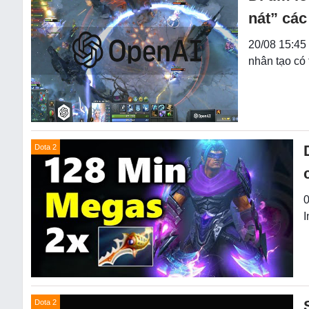
nát” các
20/08 15:45 
nhân tạo có
Dota 2
0
I
Dota 2