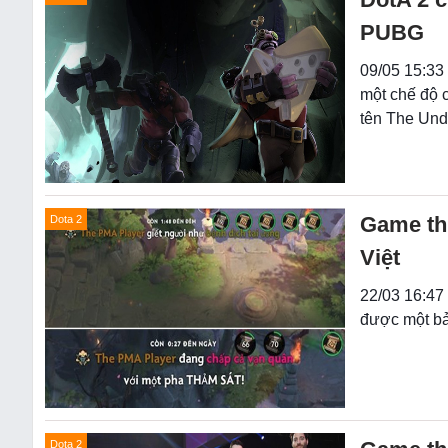
PUBG
09/05 15:33
một chế độ 
tên The Und
Game thủ
Dota 2
Việt
22/03 16:47
được một bả
Dota 2