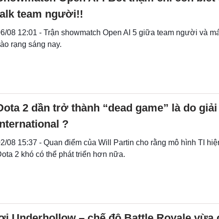
talk team người!!
6/08 12:01 - Trận showmatch Open AI 5 giữa team người và má
ào rạng sáng nay.
Dota 2 dần trở thành “dead game” là do giải
International ?
2/08 15:37 - Quan điểm của Will Partin cho rằng mô hình TI hiện
ota 2 khó có thể phát triển hơn nữa.
i Underhollow – chế độ Battle Royale vừa 