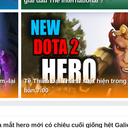
giải đấu The International ?
m lại
Tề Thiên Đại Thánh xuất hiện trong
bản 7.00
a mắt hero mới có chiêu cuối giống hệt Gali