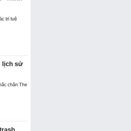
c trí tuệ
 lịch sử
chắc chắn The
trash