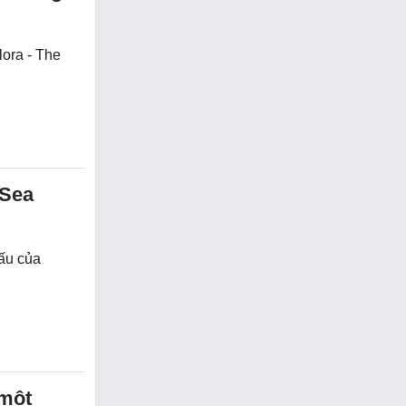
lora - The
 Sea
đấu của
 một