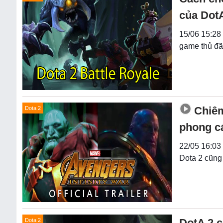
của Dot
15/06 15:28
game thủ đã
Chiêm
Dota 2
phong c
22/05 16:03 
Dota 2 cũng
DotA 2 c
Dota 2