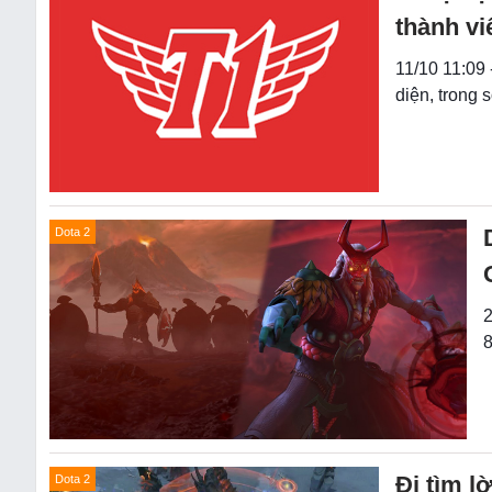
thành vi
11/10 11:09 
diện, trong
Dota 2
2
8
Đi tìm l
Dota 2