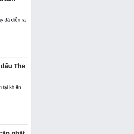
y đã diễn ra
 đấu The
 tại khiến
cập nhật