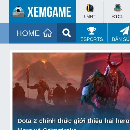
LMHT
ĐTCL
HOME
ESPORTS
BẮN S
Dota 2 chính thức giới thiệu hai her