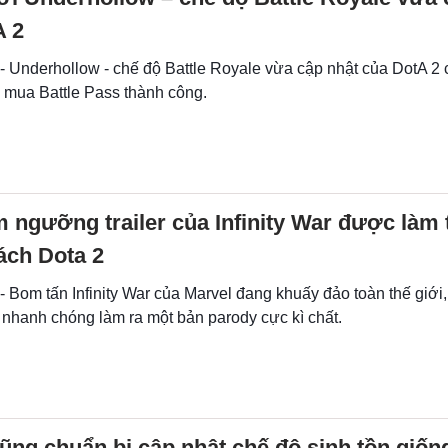
A 2
 - Underhollow - chế độ Battle Royale vừa cập nhật của DotA 2
 mua Battle Pass thành công.
 ngưỡng trailer của Infinity War được làm 
ách Dota 2
- Bom tấn Infinity War của Marvel đang khuấy đảo toàn thế giới
 nhanh chóng làm ra một bản parody cực kì chất.
ũng chuẩn bị cập nhật chế độ sinh tồn giố