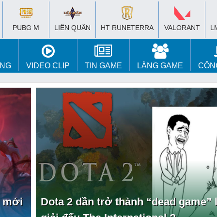
PUBG M
LIÊN QUÂN
HT RUNETERRA
VALORANT
L
ÚNG
VIDEO CLIP
TIN GAME
LÀNG GAME
CÔN
o mới
Dota 2 dần trở thành “dead game” 