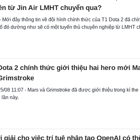
ên từ Jin Air LMHT chuyển qua?
- Mới đây thông tin về đội hình chính thức của T1 Dota 2 đã chí
 số đó dường như sẽ có một tuyển thủ chuyên nghiệp từ LMHT 
Dota 2 chính thức giới thiệu hai hero mới M
Grimstroke
5/08 11:07 - Mars và Grimstroke đã được giới thiệu trong kì the 
 lần này.
ời giải cho việc trí tuệ nhân tạo OpenAI có t