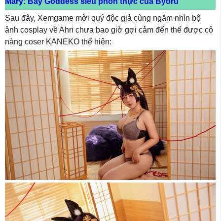
Mary: Bay Goddess siêu phồn thực của Byoru
Sau đây, Xemgame mời quý độc giả cùng ngắm nhìn bộ
ảnh cosplay về Ahri chưa bao giờ gợi cảm đến thế được cô
nàng coser KANEKO thể hiện: