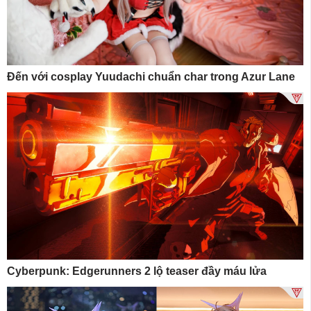
Đến với cosplay Yuudachi chuẩn char trong Azur Lane
Cyberpunk: Edgerunners 2 lộ teaser đầy máu lửa