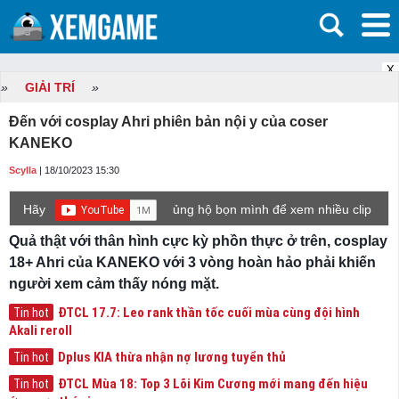
X
»
GIẢI TRÍ
»
Đến với cosplay Ahri phiên bản nội y của coser
KANEKO
Scylla
| 18/10/2023 15:30
Hãy
ủng hộ bọn mình để xem nhiều clip
game mới hơn nhé!
Quả thật với thân hình cực kỳ phồn thực ở trên, cosplay
18+ Ahri của KANEKO với 3 vòng hoàn hảo phải khiến
người xem cảm thấy nóng mặt.
ĐTCL 17.7: Leo rank thần tốc cuối mùa cùng đội hình
Tin hot
Akali reroll
Dplus KIA thừa nhận nợ lương tuyển thủ
Tin hot
ĐTCL Mùa 18: Top 3 Lõi Kim Cương mới mang đến hiệu
Tin hot