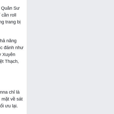
và Quân Sư
cần roll
g trang bị
khả năng
ốc đánh như
y Xuyên
ệt Thạch,
nna chỉ là
 mặt về sát
i ưu lại.