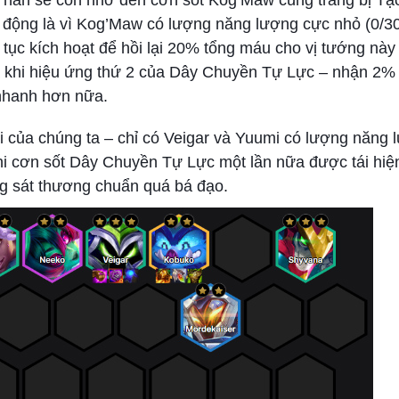
, hẵn sẽ còn nhớ đến cơn sốt Kog’Maw cùng trang bị T
t động là vì Kog’Maw có lượng năng lượng cực nhỏ (0/3
ục kích hoạt để hồi lại 20% tổng máu cho vị tướng này
uả khi hiệu ứng thứ 2 của Dây Chuyền Tự Lực – nhận 2%
 nhanh hơn nữa.
i của chúng ta – chỉ có Veigar và Yuumi có lượng năng 
i cơn sốt Dây Chuyền Tự Lực một lần nữa được tái hiện 
ợng sát thương chuẩn quá bá đạo.