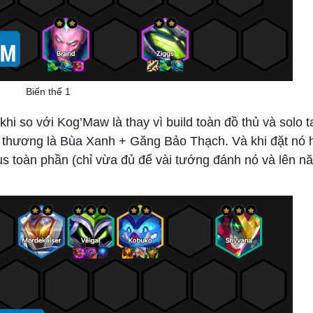
Biến thể 1
khi so với Kog’Maw là thay vì build toàn đồ thủ và solo 
t thương là Bùa Xanh + Găng Bảo Thạch. Và khi đặt nó 
ocus toàn phần (chỉ vừa đủ để vài tướng đánh nó và lên 