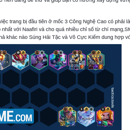
 trở nên đáng để thử và giúp bạn có hướng xây dựng vữn
việc trang bị đầu tiên ở mốc 3 Công Nghệ Cao có phải 
p nhất với Naafiri và cho quá nhiều chỉ số từ chí mạng,
 chả khác nào Súng Hải Tặc và Vô Cực Kiếm dung hợp v