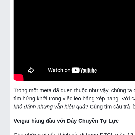
Trong một meta đã quen thuộc như vậy, chúng ta c
tìm hứng khởi trong việc leo bảng xếp hạng. Với
khó đánh nhưng vẫn hiệu quả
? Cùng tìm câu trả l
Veigar hàng đầu với Dây Chuyền Tự Lực