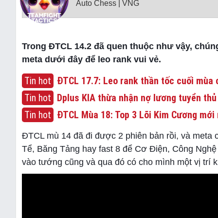
Auto Chess | VNG
Trong ĐTCL 14.2 đã quen thuộc như vậy, chúng
meta dưới đây để leo rank vui vẻ.
Tin hot
ĐTCL 17.7: Leo rank thần tốc cuối mùa c
Tin hot
Dplus KIA thừa nhận nợ lương tuyển thủ
Tin hot
ĐTCL Mùa 18: Top 3 Lõi Kim Cương mới 
ĐTCL mù 14 đã đi được 2 phiên bản rồi, và meta 
Tể, Băng Tảng hay fast 8 để Cơ Điện, Công Nghệ 
vào tướng cũng và qua đó có cho mình một vị trí kh