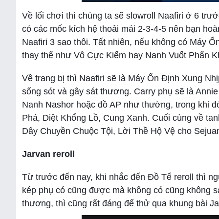
Về lối chơi thì chúng ta sẽ slowroll Naafiri ở 6 t
có các mốc kích hệ thoải mái 2-3-4-5 nên bạn hoàn
Naafiri 3 sao thôi. Tất nhiên, nếu không có Máy Ổ
thay thế như Vô Cực Kiếm hay Nanh Vuốt Phấn Khí
Về trang bị thì Naafiri sẽ là Máy Ổn Định Xung 
sống sót và gây sát thương. Carry phụ sẽ là Ann
Nanh Nashor hoặc đồ AP như thường, trong khi đ
Phá, Diệt Khổng Lồ, Cung Xanh. Cuối cùng về tan
Dây Chuyền Chuộc Tội, Lời Thề Hộ Vệ cho Sejua
Jarvan reroll
Từ trước đến nay, khi nhắc đến Đồ Tể reroll thì 
kép phụ có cũng được mà không có cũng không sao.
thương, thì cũng rất đáng để thử qua khung bài Ja