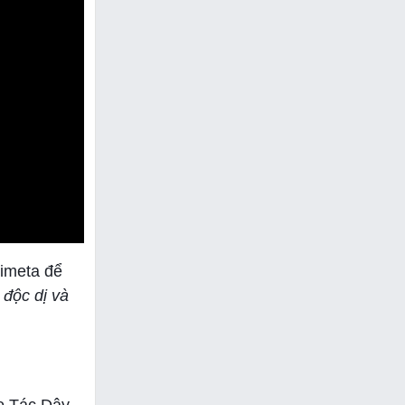
timeta để
 độc dị và