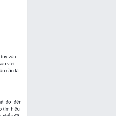
 tùy vào
sao với
ẫn cần là
hải đợi đến
 tìm hiểu