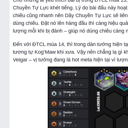
Cho những ai yêu thích bài dị trong ĐTCL mùa 13
Chuyền Tự Lực khét tiếng. Lý do bài đấu này hoạ
chiêu cũng nhanh nên Dây Chuyền Tự Lực sẽ liên t
dùng chiêu. Đặt nó lên hàng đầu thì càng hiệu q
lượng mỗi khi bị đánh – giúp nó dùng chiêu càng
Đến với ĐTCL mùa 14, thì trong dàn tướng hiện tạ
tương tự Kog’Maw khi xưa. Vậy nên chẳng lạ gì kh
Veigar – vị tướng đang là hot meta hiện tại vì lư