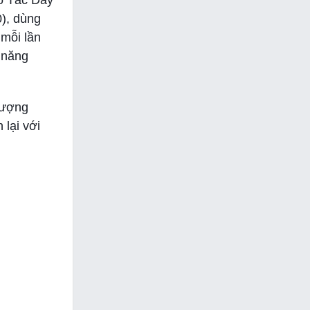
ạo Tác Dây
0), dùng
 mỗi lần
 năng
lượng
lại với