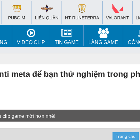
PUBG M
LIÊN QUÂN
HT RUNETERRA
VALORANT
L
ÚNG
VIDEO CLIP
TIN GAME
LÀNG GAME
CÔN
anti meta để bạn thử nghiệm trong p
u clip game mới hơn nhé!
Trang chủ