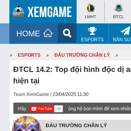
LMHT
ĐTCL
HOME
ESPORTS
BẮN S
»
ESPORTS
»
ĐẤU TRƯỜNG CHÂN LÝ
»
ĐTCL 14.2: Top đội hình độc dị 
hiện tại
Team XemGame
| 23/04/2025 11:30
Hãy
ủng hộ bọn mình để xem nhiề
ĐẤU TRƯỜNG CHÂN LÝ