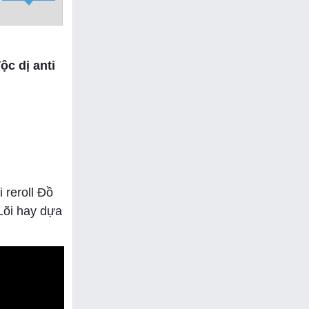
c dị anti
 reroll Đồ
Lõi hay dựa