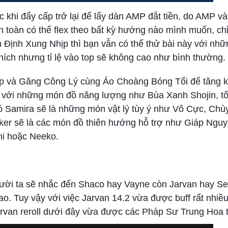
rước khi đẩy cấp trở lại để lấy dàn AMP đắt tiền, do AMP 
 toàn có thể flex theo bất kỳ hướng nào mình muốn, chỉ 
n Định Xung Nhịp thì bạn vẫn có thể thử bài này với nhữn
ch nhưng tỉ lệ vào top sẽ không cao như bình thường.
Nhịp và Găng Công Lý cùng Áo Choàng Bóng Tối để tăng 
ie với những món đồ năng lượng như Bùa Xanh Shojin, t
ó Samira sẽ là những món vật lý tùy ý như Vô Cực, Chù
ker sẽ là các món đồ thiên hướng hỗ trợ như Giáp Nguy
ni hoặc Neeko.
người ta sẽ nhắc đến Shaco hay Vayne còn Jarvan hay Se
 Tuy vậy với việc Jarvan 14.2 vừa được buff rất nhiều
rvan reroll dưới đây vừa được các Pháp Sư Trung Hoa tố