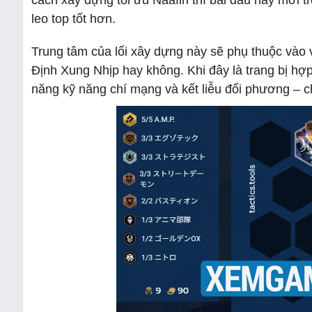
cách xây dựng tối ưu Naafiri thì bài đấu này mới
leo top tốt hơn.
Trung tâm của lối xây dựng này sẽ phụ thuộc vào 
Định Xung Nhịp hay không. Khi đây là trang bị hợ
năng kỹ năng chí mạng và kết liễu đối phương –