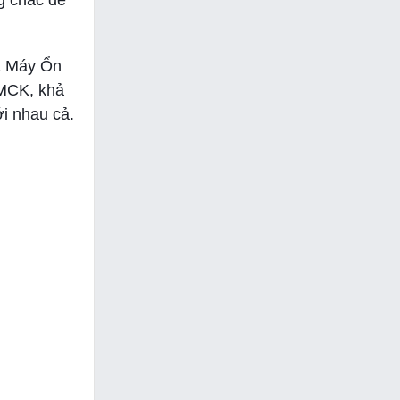
g chắc để
là Máy Ổn
SMCK, khả
ới nhau cả.