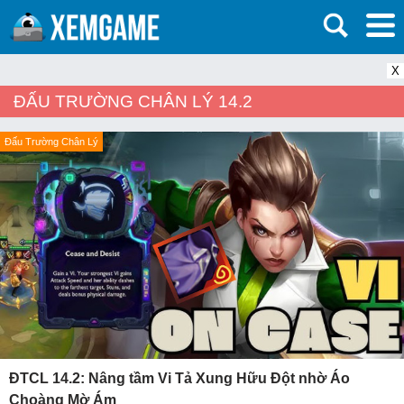
X
ĐẤU TRƯỜNG CHÂN LÝ 14.2
Đấu Trường Chân Lý
ĐTCL 14.2: Nâng tầm Vi Tả Xung Hữu Đột nhờ Áo
Choàng Mờ Ám