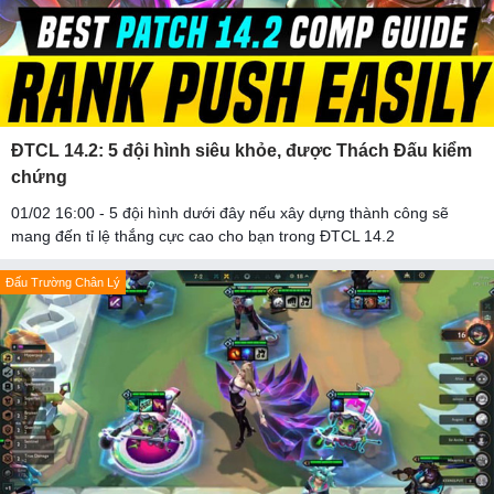
ĐTCL 14.2: 5 đội hình siêu khỏe, được Thách Đấu kiểm
chứng
01/02 16:00 - 5 đội hình dưới đây nếu xây dựng thành công sẽ
mang đến tỉ lệ thắng cực cao cho bạn trong ĐTCL 14.2
Đấu Trường Chân Lý