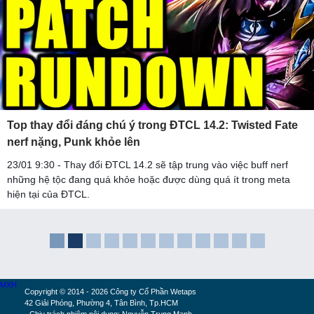
Top thay đổi đáng chú ý trong ĐTCL 14.2: Twisted Fate
nerf nặng, Punk khỏe lên
23/01 9:30 - Thay đổi ĐTCL 14.2 sẽ tập trung vào việc buff nerf
những hệ tộc đang quá khỏe hoặc được dùng quá ít trong meta
hiện tại của ĐTCL.
MXH
Copyright © 2014 - 2026 Công ty Cổ Phần Wetaps
42 Giải Phóng, Phường 4, Tân Bình, Tp.HCM