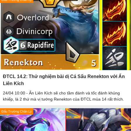
ĐTCL 14.2: Thử nghiệm bài dị Cá Sấu Renekton với Ấn
Liên Kích
24/04 10:00 - Ấn Liên Kích sẽ cho tầm đánh và tốc đánh khủng
khiếp, là 2 thứ mà vị tướng Renekton của ĐTCL mùa 14 rất thích.
Đấu Trường Chân Lý