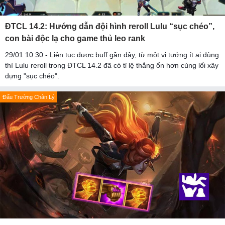
ĐTCL 14.2: Hướng dẫn đội hình reroll Lulu “sục chéo”,
con bài độc lạ cho game thủ leo rank
29/01 10:30 - Liên tục được buff gần đây, từ một vị tướng ít ai dùng
thì Lulu reroll trong ĐTCL 14.2 đã có tỉ lệ thắng ổn hơn cùng lối xây
dựng "sục chéo".
Đấu Trường Chân Lý