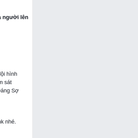
à người lên
ội hình
m sát
 Đáng Sợ
nk nhé.