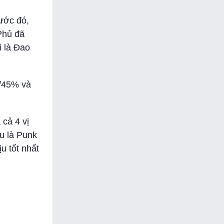
rước đó,
Phủ đã
i là Đao
0/45% và
 cả 4 vị
ếu là Punk
u tốt nhất