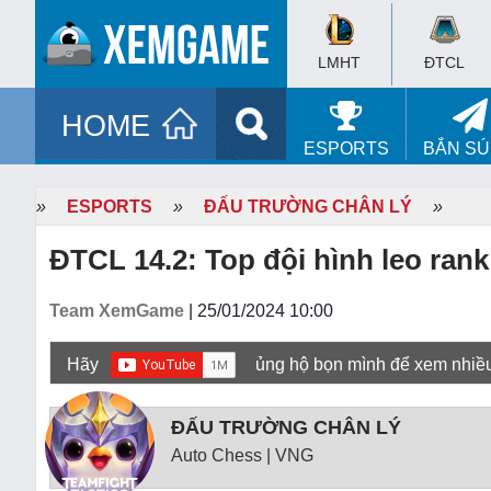
LMHT
ĐTCL
HOME
ESPORTS
BẮN S
»
ESPORTS
»
ĐẤU TRƯỜNG CHÂN LÝ
»
ĐTCL 14.2: Top đội hình leo rank
Team XemGame
| 25/01/2024 10:00
Hãy
ủng hộ bọn mình để xem nhiề
ĐẤU TRƯỜNG CHÂN LÝ
Auto Chess | VNG