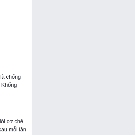
 là chống
m Khổng
đổi cơ chế
sau mỗi lần