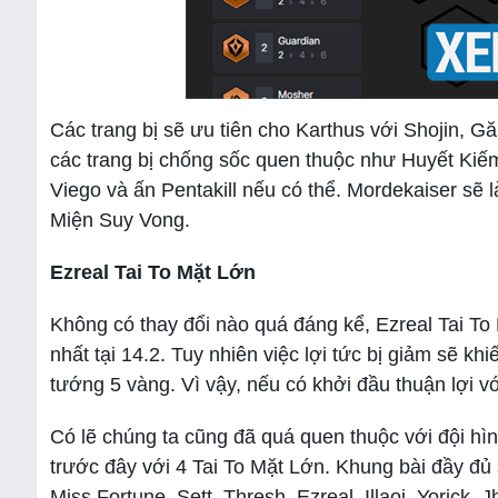
Các trang bị sẽ ưu tiên cho Karthus với Shojin, 
các trang bị chống sốc quen thuộc như Huyết Kiếm
Viego và ấn Pentakill nếu có thể. Mordekaiser sẽ 
Miện Suy Vong.
Ezreal Tai To Mặt Lớn
Không có thay đổi nào quá đáng kể, Ezreal Tai To 
nhất tại 14.2. Tuy nhiên việc lợi tức bị giảm sẽ k
tướng 5 vàng. Vì vậy, nếu có khởi đầu thuận lợi 
Có lẽ chúng ta cũng đã quá quen thuộc với đội hìn
trước đây với 4 Tai To Mặt Lớn. Khung bài đầy đủ
Miss Fortune, Sett, Thresh, Ezreal, Illaoi, Yorick, 