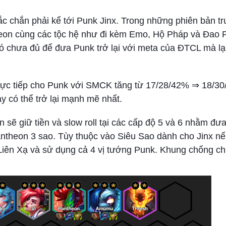
hắc chắn phải kể tới Punk Jinx. Trong những phiên bản t
eon cùng các tộc hệ như đi kèm Emo, Hộ Pháp và Đao 
ó chưa đủ để đưa Punk trở lại với meta của ĐTCL mà lạ
trực tiếp cho Punk với SMCK tăng từ 17/28/42% ⇒ 18/3
y có thể trở lại mạnh mẽ nhất.
n sẽ giữ tiền và slow roll tại các cấp độ 5 và 6 nhằm đưa
Pantheon 3 sao. Tùy thuộc vào Siêu Sao dành cho Jinx n
Liên Xạ và sử dụng cả 4 vị tướng Punk. Khung chống chị