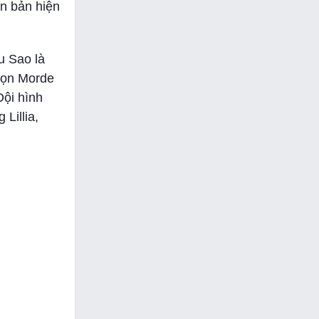
ên bản hiện
u Sao là
chọn Morde
Đội hình
Lillia,