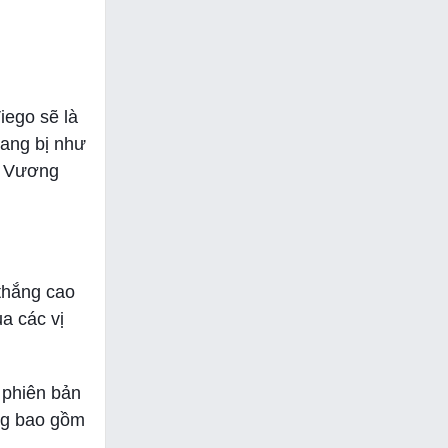
iego sẽ là
rang bị như
ên Vương
 thắng cao
a các vị
.
 phiên bản
ờng bao gồm