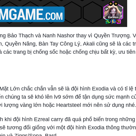
Găng Bảo Thạch và Nanh Nashor thay vì Quyền Trượng. V
, Quyền Năng, Bàn Tay Công Lý, Akali cũng sẽ là các t
là các trang bị chống sốc hoặc chống chịu bất kỳ, ưu ti
Mặt Lớn chắc chắn vẫn sẽ là đội hình Exodia và có tỉ lệ
hiến chúng ta sẽ khó lên lv9 sớm để tận dụng sức mạnh củ
với lượng vàng lớn hoặc Heartsteel mới nên sử dụng nhé
h khi đội hình Ezreal carry đã quá phổ biến trong những
 sẽ tương đối giống với một đội hình Exodia thông thư
Jhin và Ziggs/Sona, Bard.