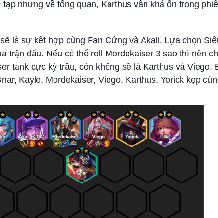
c tạp nhưng về tổng quan, Karthus vẫn khá ổn trong phi
 sẽ là sự kết hợp cùng Fan Cứng và Akali. Lựa chọn Siê
của trận đấu. Nếu có thể roll Mordekaiser 3 sao thì nên 
ser tank cực kỳ trâu, còn không sẽ là Karthus và Viego. 
nar, Kayle, Mordekaiser, Viego, Karthus, Yorick kẹp cùng 