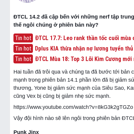
ĐTCL 14.2 đã cập bến với những nerf tập trung
thế ngôi chúng ở phiên bản này?
Tin hot
ĐTCL 17.7: Leo rank thần tốc cuối mùa c
Tin hot
Dplus KIA thừa nhận nợ lương tuyển thủ
Tin hot
ĐTCL Mùa 18: Top 3 Lõi Kim Cương mới 
Hai tuần đã trôi qua và chúng ta đã bước tới bản
mạnh trong phiên bản 14.1 phần lớn đã bị giảm sứ
thương, Yone bị giảm sức mạnh của Siêu Sao, Kar
cũng Vex bị cũng bị giảm nhẹ sức mạnh.
https://www.youtube.com/watch?v=8kG3k2gTGZo
Vậy đội hình nào sẽ lên ngôi trong phiên bản ĐTCL
Punk Jinx