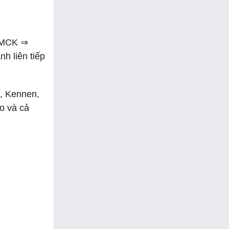
 SMCK ⇒
h liên tiếp
a, Kennen,
o và cả