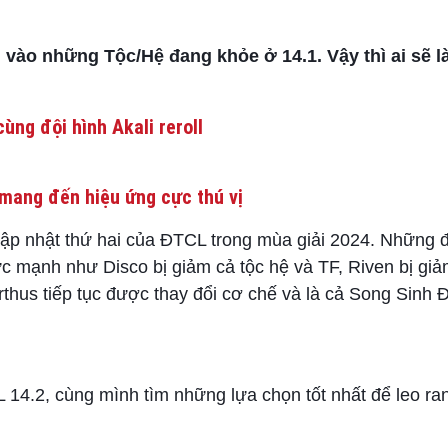
 vào những Tộc/Hệ đang khỏe ở 14.1. Vậy thì ai sẽ l
ùng đội hình Akali reroll
mang đến hiệu ứng cực thú vị
 cập nhật thứ hai của ĐTCL trong mùa giải 2024. Những đ
c mạnh như Disco bị giảm cả tộc hệ và TF, Riven bị giả
thus tiếp tục được thay đổi cơ chế và là cả Song Sinh
 14.2, cùng mình tìm những lựa chọn tốt nhất để leo ra