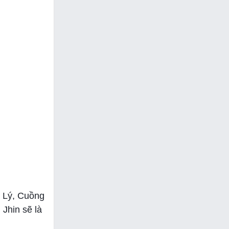
g Lý, Cuồng
 Jhin sẽ là