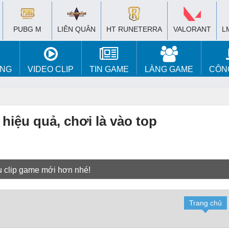
PUBG M
LIÊN QUÂN
HT RUNETERRA
VALORANT
L
ÚNG
VIDEO CLIP
TIN GAME
LÀNG GAME
CÔN
 hiệu quả, chơi là vào top
u clip game mới hơn nhé!
Trang chủ