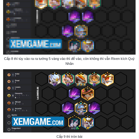
Cấp 8 thì tùy vào ra ra tướng 5 vàng vào thì để vào, còn không thì vẫn Riven kích Quý
Nhân
Cấp 9 thì tròn bài