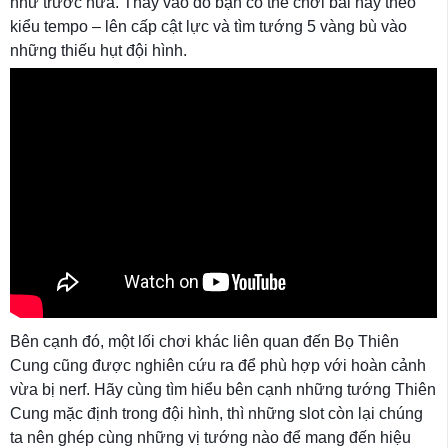
như trước nữa. Thay vào đó bạn có thể chơi bài này theo
kiểu tempo – lên cấp cật lực và tìm tướng 5 vàng bù vào
những thiếu hụt đội hình.
Bên cạnh đó, một lối chơi khác liên quan đến Bọ Thiên
Cung cũng được nghiên cứu ra để phù hợp với hoàn cảnh
vừa bị nerf. Hãy cùng tìm hiểu bên cạnh những tướng Thiên
Cung mặc định trong đội hình, thì những slot còn lại chúng
ta nên ghép cùng những vị tướng nào để mang đến hiệu