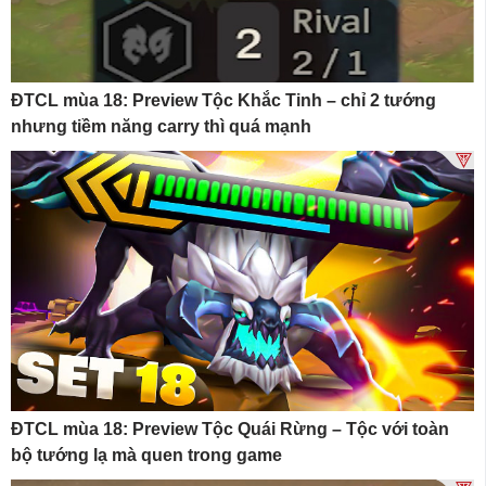
ĐTCL mùa 18: Preview Tộc Khắc Tinh – chỉ 2 tướng
nhưng tiềm năng carry thì quá mạnh
ĐTCL mùa 18: Preview Tộc Quái Rừng – Tộc với toàn
bộ tướng lạ mà quen trong game