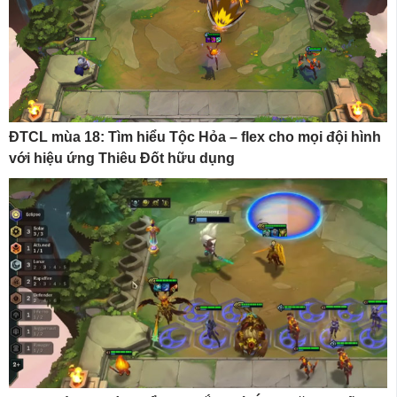
ĐTCL mùa 18: Tìm hiểu Tộc Hỏa – flex cho mọi đội hình
với hiệu ứng Thiêu Đốt hữu dụng