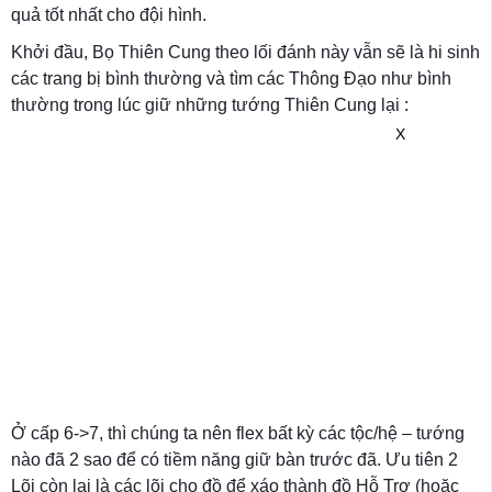
quả tốt nhất cho đội hình.
Khởi đầu, Bọ Thiên Cung theo lối đánh này vẫn sẽ là hi sinh
các trang bị bình thường và tìm các Thông Đạo như bình
thường trong lúc giữ những tướng Thiên Cung lại :
X
Ở cấp 6->7, thì chúng ta nên flex bất kỳ các tộc/hệ – tướng
nào đã 2 sao để có tiềm năng giữ bàn trước đã. Ưu tiên 2
Lõi còn lại là các lõi cho đồ để xáo thành đồ Hỗ Trợ (hoặc