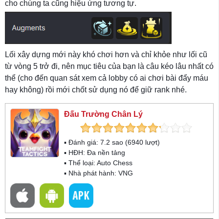
cho chúng ta cũng hiệu ứng tương tự.
Lối xây dựng mới này khó chơi hơn và chỉ khỏe như lối cũ
từ vòng 5 trở đi, nên mục tiêu của bạn là câu kéo lâu nhất có
thể (cho đến quan sát xem cả lobby có ai chơi bài đẩy máu
hay không) rồi mới chốt sử dụng nó để giữ rank nhé.
Đấu Trường Chân Lý
▪ Đánh giá:
7.2
sao (
6940
lượt)
▪ HĐH:
Đa nền tảng
▪ Thể loại:
Auto Chess
▪ Nhà phát hành: VNG