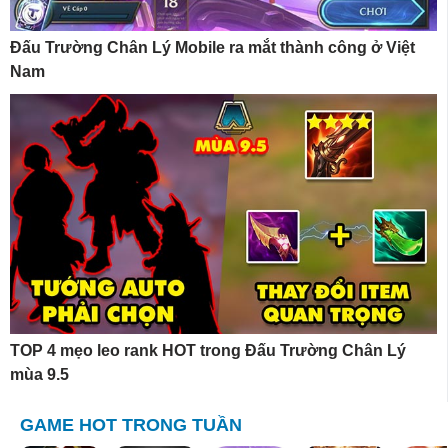
Đấu Trường Chân Lý Mobile ra mắt thành công ở Việt
Nam
TOP 4 mẹo leo rank HOT trong Đấu Trường Chân Lý
mùa 9.5
GAME HOT TRONG TUẦN