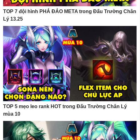
TOP 7 đội hình PHÁ ĐẢO META trong Đấu Trường Chân
Lý 13.25
TOP 5 mẹo leo rank HOT trong Đấu Trường Chân Lý
mùa 10