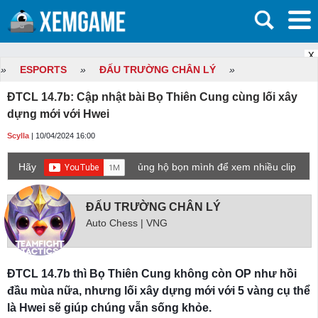
X
»
ESPORTS
»
ĐẤU TRƯỜNG CHÂN LÝ
»
ĐTCL 14.7b: Cập nhật bài Bọ Thiên Cung cùng lối xây
dựng mới với Hwei
Scylla
| 10/04/2024 16:00
Hãy
ủng hộ bọn mình để xem nhiều clip
game mới hơn nhé!
ĐẤU TRƯỜNG CHÂN LÝ
Auto Chess | VNG
ĐTCL 14.7b thì Bọ Thiên Cung không còn OP như hồi
đầu mùa nữa, nhưng lối xây dựng mới với 5 vàng cụ thể
là Hwei sẽ giúp chúng vẫn sống khỏe.