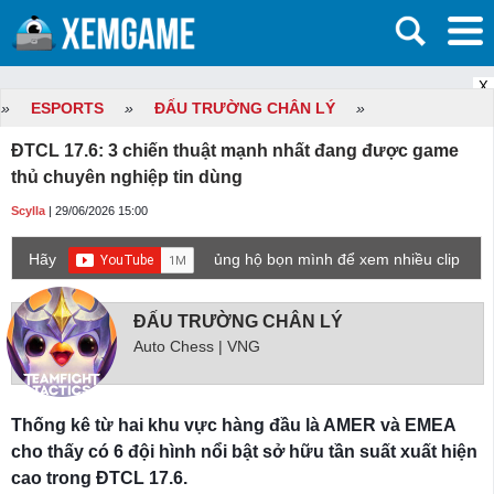
X
»
ESPORTS
»
ĐẤU TRƯỜNG CHÂN LÝ
»
ĐTCL 17.6: 3 chiến thuật mạnh nhất đang được game
thủ chuyên nghiệp tin dùng
Scylla
| 29/06/2026 15:00
Hãy
ủng hộ bọn mình để xem nhiều clip
game mới hơn nhé!
ĐẤU TRƯỜNG CHÂN LÝ
Auto Chess | VNG
Thống kê từ hai khu vực hàng đầu là AMER và EMEA
cho thấy có 6 đội hình nổi bật sở hữu tần suất xuất hiện
cao trong ĐTCL 17.6.