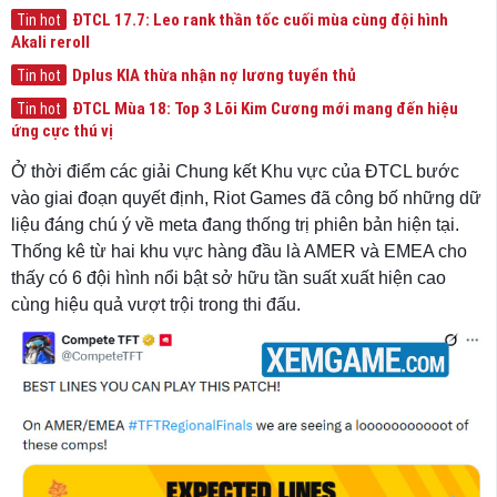
ĐTCL 17.7: Leo rank thần tốc cuối mùa cùng đội hình
Tin hot
Akali reroll
Dplus KIA thừa nhận nợ lương tuyển thủ
Tin hot
ĐTCL Mùa 18: Top 3 Lõi Kim Cương mới mang đến hiệu
Tin hot
ứng cực thú vị
Ở thời điểm các giải Chung kết Khu vực của ĐTCL bước
vào giai đoạn quyết định, Riot Games đã công bố những dữ
liệu đáng chú ý về meta đang thống trị phiên bản hiện tại.
Thống kê từ hai khu vực hàng đầu là AMER và EMEA cho
thấy có 6 đội hình nổi bật sở hữu tần suất xuất hiện cao
cùng hiệu quả vượt trội trong thi đấu.