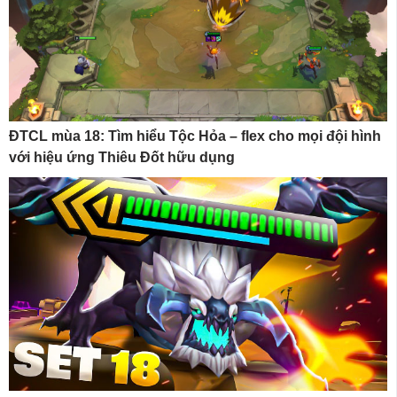
ĐTCL mùa 18: Tìm hiểu Tộc Hỏa – flex cho mọi đội hình
với hiệu ứng Thiêu Đốt hữu dụng