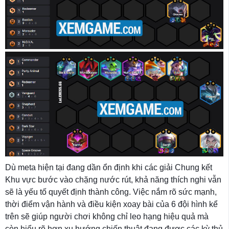
Dù meta hiện tại đang dần ổn định khi các giải Chung kết
Khu vực bước vào chặng nước rút, khả năng thích nghi vẫn
sẽ là yếu tố quyết định thành công. Việc nắm rõ sức mạnh,
thời điểm vận hành và điều kiện xoay bài của 6 đội hình kể
trên sẽ giúp người chơi không chỉ leo hạng hiệu quả mà
còn hiểu rõ hơn xu hướng chiến thuật đang được các kỳ thủ