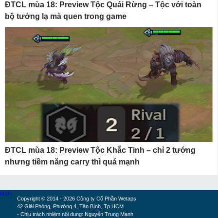
ĐTCL mùa 18: Preview Tộc Quái Rừng – Tộc với toàn
bộ tướng lạ mà quen trong game
ĐTCL mùa 18: Preview Tộc Khắc Tinh – chỉ 2 tướng
nhưng tiềm năng carry thì quá mạnh
MXH
Copyright © 2014 - 2026 Công ty Cổ Phần Wetaps
42 Giải Phóng, Phường 4, Tân Bình, Tp.HCM
- Chịu trách nhiệm nội dung: Nguyễn Trung Mạnh