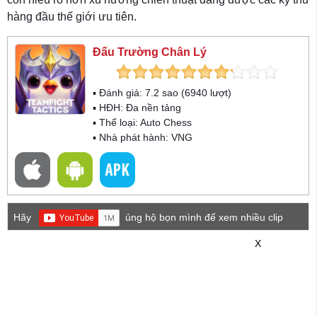
hàng đầu thế giới ưu tiên.
Đấu Trường Chân Lý
▪ Đánh giá:
7.2
sao (
6940
lượt)
▪ HĐH:
Đa nền tảng
▪ Thể loại:
Auto Chess
▪ Nhà phát hành: VNG
Hãy
ủng hộ bọn mình để xem nhiều clip
game mới hơn nhé!
X