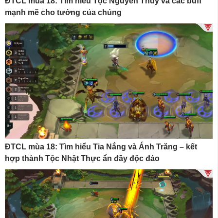
ĐTCL mùa 18: Tìm hiểu Tộc Nguyên Thủy và các buff
mạnh mẽ cho tướng của chúng
ĐTCL mùa 18: Tìm hiểu Tia Nắng và Ánh Trăng – kết
hợp thành Tộc Nhật Thực ẩn đầy độc đáo