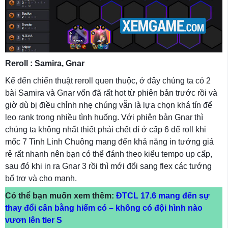
Reroll : Samira, Gnar
Kế đến chiến thuật reroll quen thuộc, ở đây chúng ta có 2
bài Samira và Gnar vốn đã rất hot từ phiên bản trước rồi và
giờ dù bị điều chỉnh nhẹ chúng vẫn là lựa chọn khá tín để
leo rank trong nhiều tình huống. Với phiên bản Gnar thì
chúng ta không nhất thiết phải chết dí ở cấp 6 để roll khi
mốc 7 Tinh Linh Chuông mang đến khả năng in tướng giá
rẻ rất nhanh nên bạn có thể đánh theo kiểu tempo up cấp,
sau đó khi in ra Gnar 3 rồi thì mới đổi sang flex các tướng
bổ trợ và cho mạnh.
Có thể bạn muốn xem thêm:
ĐTCL 17.6 mang đến sự
thay đổi cân bằng hiếm có – không có đội hình nào
vươn lên tier S