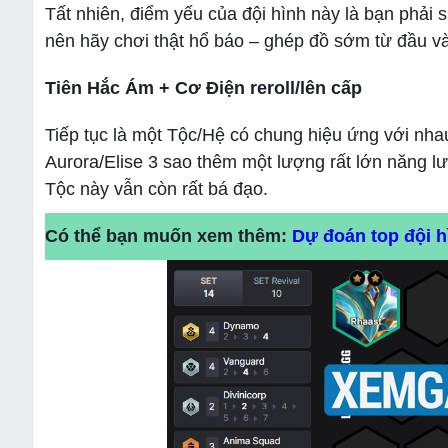
Tất nhiên, điểm yếu của đội hình này là bạn phải
nên hãy chơi thật hổ báo – ghép đồ sớm từ đầu v
Tiên Hắc Ám + Cơ Điện reroll/lên cấp
Tiếp tục là một Tộc/Hệ có chung hiệu ứng với nh
Aurora/Elise 3 sao thêm một lượng rất lớn năng 
Tộc này vẫn còn rất bá đạo.
Có thể bạn muốn xem thêm:
Dự đoán top đội h