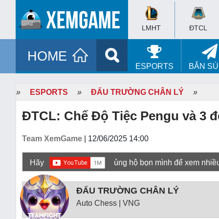
LMHT
ĐTCL
HOME
ESPORTS
BẮN S
»
ESPORTS
»
ĐẤU TRƯỜNG CHÂN LÝ
»
ĐTCL: Chế Độ Tiệc Pengu và 3 độ
Team XemGame
| 12/06/2025 14:00
Hãy
ủng hộ bọn mình để xem nhiề
ĐẤU TRƯỜNG CHÂN LÝ
Auto Chess | VNG