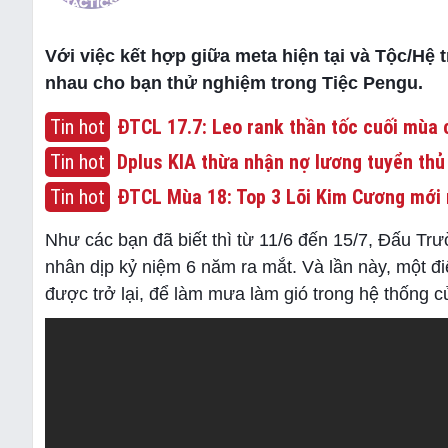
Với việc kết hợp giữa meta hiện tại và Tộc/Hệ 
nhau cho bạn thử nghiệm trong Tiệc Pengu.
Tin hot
ĐTCL 17.7: Leo rank thần tốc cuối mùa c
Tin hot
Dplus KIA thừa nhận nợ lương tuyển thủ
Tin hot
ĐTCL Mùa 18: Top 3 Lõi Kim Cương mới 
Như các bạn đã biết thì từ 11/6 đến 15/7, Đấu Tr
nhân dịp kỷ niệm 6 năm ra mắt. Và lần này, một đ
được trở lại, để làm mưa làm gió trong hệ thống 