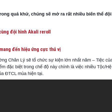
trong quá khứ, chúng sẽ mở ra rất nhiều biến thể độ
ùng đội hình Akali reroll
mang đến hiệu ứng cực thú vị
ường Chân Lý sẽ tổ chức sự kiện lớn nhất năm – Tiệc củ
iểm đặc biệt trong chế độ này chính là việc nhiều Tộc/H
của ĐTCL mùa hiện tại.