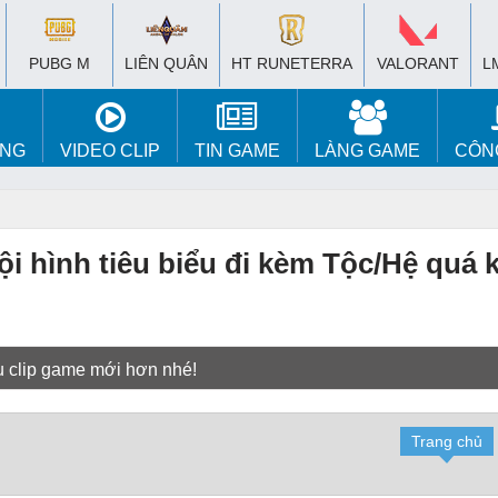
PUBG M
LIÊN QUÂN
HT RUNETERRA
VALORANT
L
ÚNG
VIDEO CLIP
TIN GAME
LÀNG GAME
CÔN
i hình tiêu biểu đi kèm Tộc/Hệ quá 
u clip game mới hơn nhé!
Trang chủ