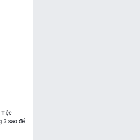
 Tiệc
g 3 sao để