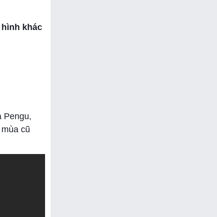
i hình khác
a Pengu,
ệ mùa cũ