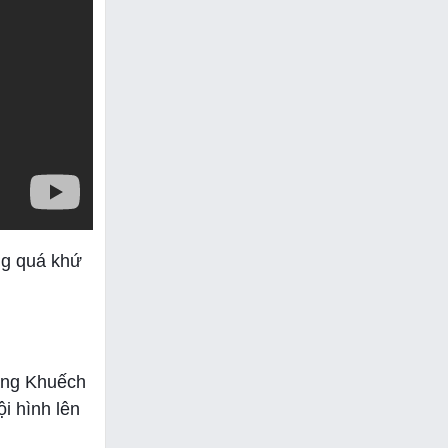
ng quá khứ
mảng Khuếch
i hình lên