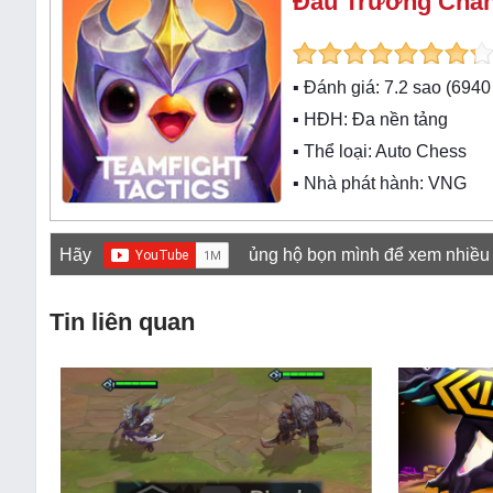
Đấu Trường Chân
▪ Đánh giá:
7.2
sao (
6940
▪ HĐH:
Đa nền tảng
▪ Thể loại:
Auto Chess
▪ Nhà phát hành: VNG
Hãy
ủng hộ bọn mình để xem nhiều
Tin liên quan