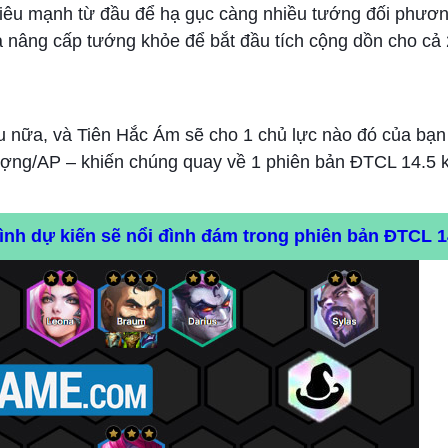
 siêu mạnh từ đầu để hạ gục càng nhiều tướng đối phươn
à nâng cấp tướng khỏe để bắt đầu tích cộng dồn cho cả 
au nữa, và Tiên Hắc Ám sẽ cho 1 chủ lực nào đó của bạ
lượng/AP – khiến chúng quay về 1 phiên bản ĐTCL 14.5 
ình dự kiến sẽ nổi đình đám trong phiên bản ĐTCL 1