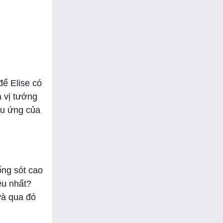
để Elise có
a vị tướng
ệu ứng của
ống sót cao
ều nhất?
và qua đó