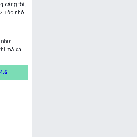
g càng tốt,
2 Tộc nhé.
n như
khi mà cả
4.6