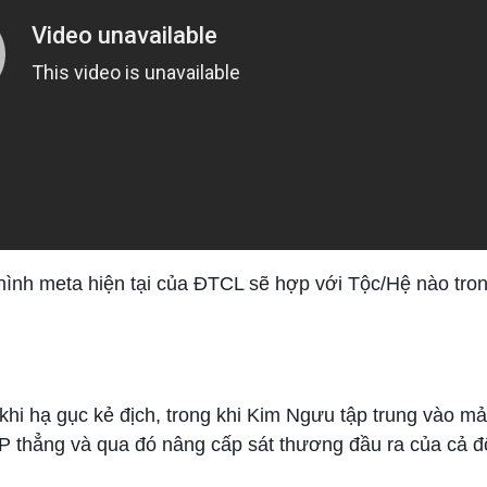
ình meta hiện tại của ĐTCL sẽ hợp với Tộc/Hệ nào tro
khi hạ gục kẻ địch, trong khi Kim Ngưu tập trung vào 
 thẳng và qua đó nâng cấp sát thương đầu ra của cả độ