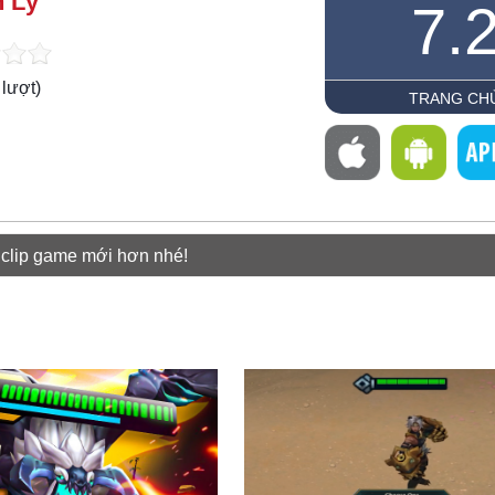
 Lý
7.
lượt)
TRANG CH
 clip game mới hơn nhé!