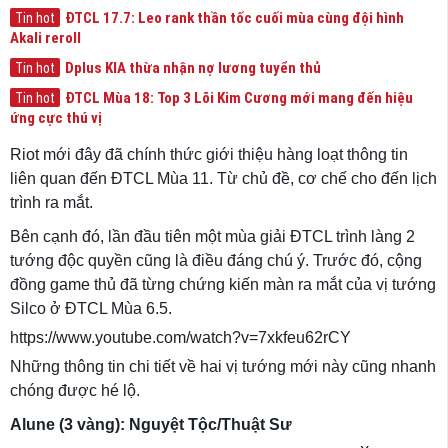
ĐTCL 17.7: Leo rank thần tốc cuối mùa cùng đội hình
Tin hot
Akali reroll
Dplus KIA thừa nhận nợ lương tuyển thủ
Tin hot
ĐTCL Mùa 18: Top 3 Lõi Kim Cương mới mang đến hiệu
Tin hot
ứng cực thú vị
Riot mới đây đã chính thức giới thiệu hàng loạt thông tin
liên quan đến ĐTCL Mùa 11. Từ chủ đề, cơ chế cho đến lịch
trình ra mắt.
Bên cạnh đó, lần đầu tiên một mùa giải ĐTCL trình làng 2
tướng độc quyền cũng là điều đáng chú ý. Trước đó, cộng
đồng game thủ đã từng chứng kiến màn ra mắt của vị tướng
Silco ở ĐTCL Mùa 6.5.
https://www.youtube.com/watch?v=7xkfeu62rCY
Những thông tin chi tiết về hai vị tướng mới này cũng nhanh
chóng được hé lộ.
Alune (3 vàng): Nguyệt Tộc/Thuật Sư