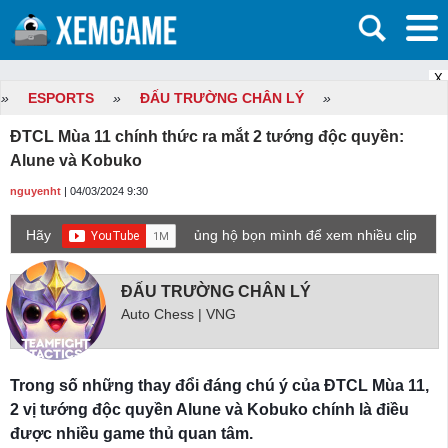
X
»
ESPORTS
»
ĐẤU TRƯỜNG CHÂN LÝ
»
ĐTCL Mùa 11 chính thức ra mắt 2 tướng độc quyền:
Alune và Kobuko
nguyenht
| 04/03/2024 9:30
Hãy
ủng hộ bọn mình để xem nhiều clip
game mới hơn nhé!
ĐẤU TRƯỜNG CHÂN LÝ
Auto Chess | VNG
Trong số những thay đổi đáng chú ý của ĐTCL Mùa 11,
2 vị tướng độc quyền Alune và Kobuko chính là điều
được nhiều game thủ quan tâm.