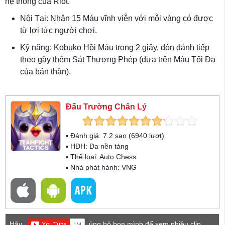
hệ thống của Riot.
Nội Tại: Nhận 15 Máu vĩnh viễn với mỗi vàng có được
từ lợi tức người chơi.
Kỹ năng: Kobuko Hồi Máu trong 2 giây, đòn đánh tiếp
theo gây thêm Sát Thương Phép (dựa trên Máu Tối Đa
của bản thân).
Đấu Trường Chân Lý
▪ Đánh giá:
7.2
sao (
6940
lượt)
▪ HĐH:
Đa nền tảng
▪ Thể loại:
Auto Chess
▪ Nhà phát hành: VNG
Hãy
ủng hộ bọn mình để xem nhiều clip