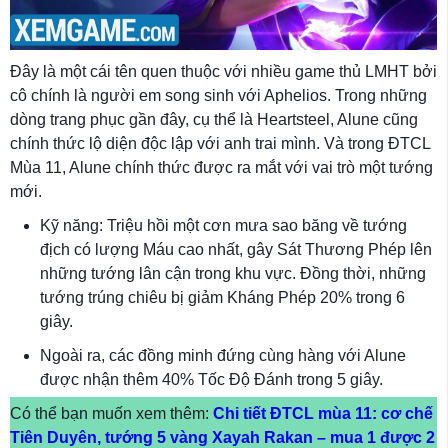
Đây là một cái tên quen thuộc với nhiều game thủ LMHT bởi
cô chính là người em song sinh với Aphelios. Trong những
dòng trang phục gần đây, cụ thể là Heartsteel, Alune cũng
chính thức lộ diện độc lập với anh trai mình. Và trong ĐTCL
Mùa 11, Alune chính thức được ra mắt với vai trò một tướng
mới.
Kỹ năng: Triệu hồi một cơn mưa sao băng về tướng
địch có lượng Máu cao nhất, gây Sát Thương Phép lên
những tướng lân cận trong khu vực. Đồng thời, những
tướng trúng chiêu bị giảm Kháng Phép 20% trong 6
giây.
Ngoài ra, các đồng minh đứng cùng hàng với Alune
được nhận thêm 40% Tốc Độ Đánh trong 5 giây.
Có thể bạn muốn xem thêm:
Chi tiết ĐTCL mùa 11: cơ chế
Tiên Duyên, tướng 5 vàng Xayah Rakan – mua 1 được 2