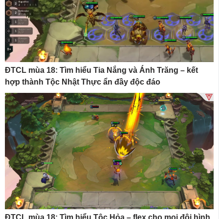
ĐTCL mùa 18: Tìm hiểu Tia Nắng và Ánh Trăng – kết
hợp thành Tộc Nhật Thực ẩn đầy độc đáo
ĐTCL mùa 18: Tìm hiểu Tộc Hỏa – flex cho mọi đội hình