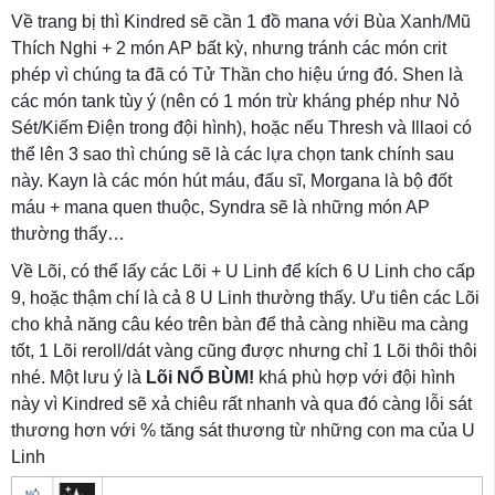
Về trang bị thì Kindred sẽ cần 1 đồ mana với Bùa Xanh/Mũ
Thích Nghi + 2 món AP bất kỳ, nhưng tránh các món crit
phép vì chúng ta đã có Tử Thần cho hiệu ứng đó. Shen là
các món tank tùy ý (nên có 1 món trừ kháng phép như Nỏ
Sét/Kiếm Điện trong đội hình), hoặc nếu Thresh và Illaoi có
thể lên 3 sao thì chúng sẽ là các lựa chọn tank chính sau
này. Kayn là các món hút máu, đấu sĩ, Morgana là bộ đốt
máu + mana quen thuộc, Syndra sẽ là những món AP
thường thấy…
Về Lõi, có thể lấy các Lõi + U Linh để kích 6 U Linh cho cấp
9, hoặc thậm chí là cả 8 U Linh thường thấy. Ưu tiên các Lõi
cho khả năng câu kéo trên bàn để thả càng nhiều ma càng
tốt, 1 Lõi reroll/dát vàng cũng được nhưng chỉ 1 Lõi thôi thôi
nhé. Một lưu ý là
Lõi NỔ BÙM!
khá phù hợp với đội hình
này vì Kindred sẽ xả chiêu rất nhanh và qua đó càng lỗi sát
thương hơn với % tăng sát thương từ những con ma của U
Linh