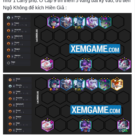
như 1 carry phụ. Ở cấp 9 thì thêm 5 vàng bất kỳ vào, ưu tiên
Ngộ Không để kích Hiền Giả :