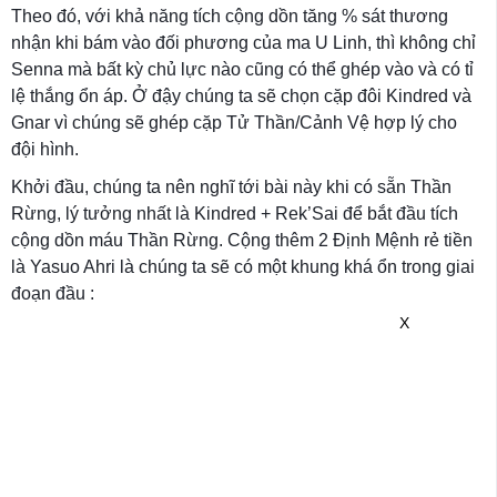
Theo đó, với khả năng tích cộng dồn tăng % sát thương
nhận khi bám vào đối phương của ma U Linh, thì không chỉ
Senna mà bất kỳ chủ lực nào cũng có thể ghép vào và có tỉ
lệ thắng ổn áp. Ở đậy chúng ta sẽ chọn cặp đôi Kindred và
Gnar vì chúng sẽ ghép cặp Tử Thần/Cảnh Vệ hợp lý cho
đội hình.
Khởi đầu, chúng ta nên nghĩ tới bài này khi có sẵn Thần
Rừng, lý tưởng nhất là Kindred + Rek’Sai để bắt đầu tích
cộng dồn máu Thần Rừng. Cộng thêm 2 Định Mệnh rẻ tiền
là Yasuo Ahri là chúng ta sẽ có một khung khá ổn trong giai
đoạn đầu :
X