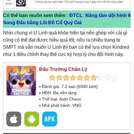
Có thể bạn muốn xem thêm :
ĐTCL: Nâng tầm đội hình 6
Song Đấu bằng Lõi Đồ Cổ Quý Giá
Nhìn chung vì U Linh quá khỏe hiện tại nên ghép với cái gì
cũng có thể đạt được hiệu quả tốt, nếu ra nhiều trang bị
SMPT mà vẫn muốn U Linh thì bạn có thể lựa chọn Kindred
như 1 điều chỉnh thay thế cực kỳ hợp lý cho đội hình này.
Đấu Trường Chân Lý
▪ Đánh giá:
7.2
sao (
6940
lượt)
▪ HĐH:
Đa nền tảng
▪ Thể loại:
Auto Chess
▪ Nhà phát hành: VNG