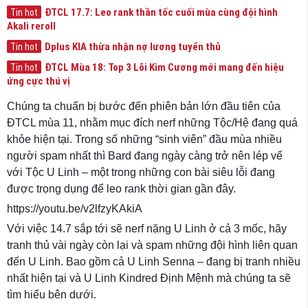
ĐTCL 17.7: Leo rank thần tốc cuối mùa cùng đội hình
Tin hot
Akali reroll
Dplus KIA thừa nhận nợ lương tuyển thủ
Tin hot
ĐTCL Mùa 18: Top 3 Lõi Kim Cương mới mang đến hiệu
Tin hot
ứng cực thú vị
Chúng ta chuẩn bị bước đến phiên bản lớn đầu tiên của
ĐTCL mùa 11, nhằm mục đích nerf những Tộc/Hệ đang quá
khỏe hiện tại. Trong số những “sinh viên” đầu mùa nhiều
người spam nhất thì Bard đang ngày càng trở nên lép vế
với Tộc U Linh – một trong những con bài siêu lỗi đang
được trọng dụng để leo rank thời gian gần đây.
https://youtu.be/v2lfzyKAkiA
Với việc 14.7 sắp tới sẽ nerf nặng U Linh ở cả 3 mốc, hãy
tranh thủ vài ngày còn lại và spam những đội hình liên quan
đến U Linh. Bao gồm cả U Linh Senna – đang bị tranh nhiều
nhất hiện tại và U Linh Kindred Định Mệnh mà chúng ta sẽ
tìm hiểu bên dưới.