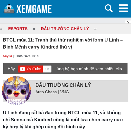
X
»
ESPORTS
»
ĐẤU TRƯỜNG CHÂN LÝ
»
ĐTCL mùa 11: Tranh thủ thử nghiệm với form U Linh –
Định Mệnh carry Kindred thú vị
Scylla
| 01/04/2024 14:00
Hãy
ủng hộ bọn mình để xem nhiều clip
game mới hơn nhé!
ĐẤU TRƯỜNG CHÂN LÝ
Auto Chess | VNG
U Linh đang rất bá đạo trong ĐTCL mùa 11, và không
chỉ Senna mà Kindred cũng là một lựa chọn carry cực
kỳ hợp lý khi ghép cùng đội hình này