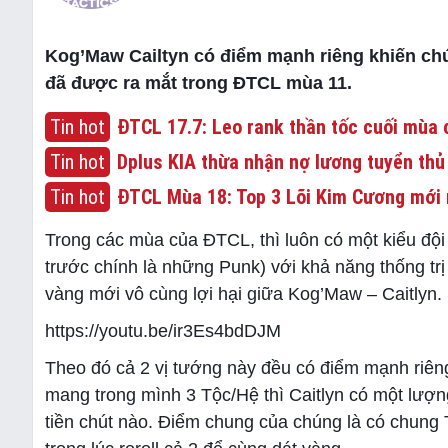
Kog’Maw Cailtyn có điểm mạnh riêng khiến chún
đã được ra mắt trong ĐTCL mùa 11.
Tin hot
ĐTCL 17.7: Leo rank thần tốc cuối mùa c
Tin hot
Dplus KIA thừa nhận nợ lương tuyển thủ
Tin hot
ĐTCL Mùa 18: Top 3 Lõi Kim Cương mới 
Trong các mùa của ĐTCL, thì luôn có một kiểu đội 
trước chính là những Punk) với khả năng thống trị
vàng mới vô cùng lợi hại giữa Kog’Maw – Caitlyn.
https://youtu.be/ir3Es4bdDJM
Theo đó cả 2 vị tướng này đều có điểm mạnh riên
mang trong mình 3 Tộc/Hệ thì Caitlyn có một lượn
tiền chút nào. Điểm chung của chúng là có chung