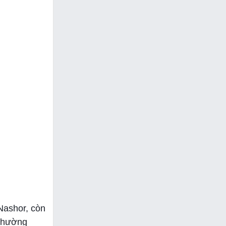
Nashor, còn
 thường