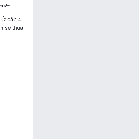
trước.
. Ở cấp 4
ạn sẽ thua