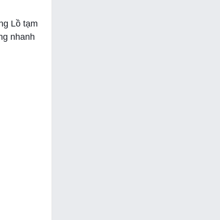
ổng Lồ tạm
àng nhanh