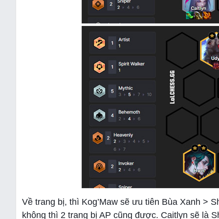
Về trang bị, thì Kog’Maw sẽ ưu tiên Bùa Xanh > S
không thì 2 trang bị AP cũng được. Caitlyn sẽ là 