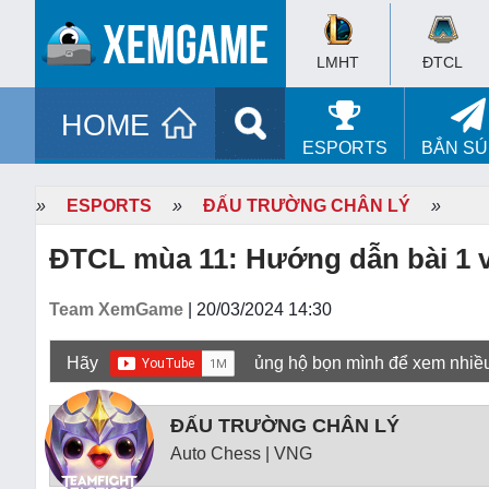
LMHT
ĐTCL
HOME
ESPORTS
BẮN S
»
ESPORTS
»
ĐẤU TRƯỜNG CHÂN LÝ
»
ĐTCL mùa 11: Hướng dẫn bài 1 v
Team XemGame
| 20/03/2024 14:30
Hãy
ủng hộ bọn mình để xem nhiề
ĐẤU TRƯỜNG CHÂN LÝ
Auto Chess | VNG