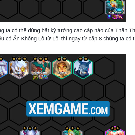
g ta có thể dùng bất kỳ tướng cao cấp nào của Thần T
ếu có Ấn Khổng Lồ từ Lõi thì ngay từ cấp 8 chúng ta có 