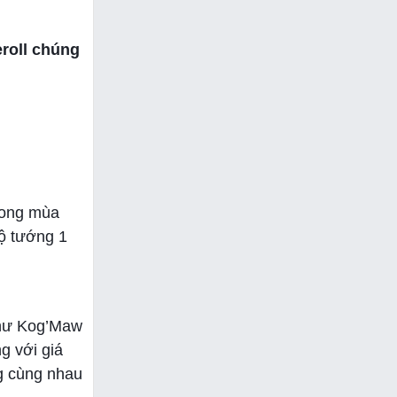
eroll chúng
trong mùa
bộ tướng 1
như Kog’Maw
g với giá
ng cùng nhau