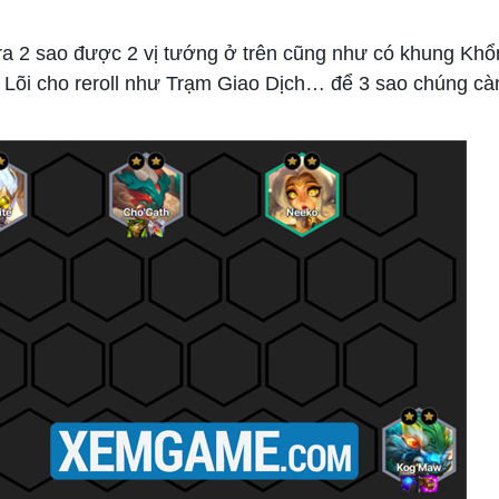
ự ra 2 sao được 2 vị tướng ở trên cũng như có khung Kh
ố Lõi cho reroll như Trạm Giao Dịch… để 3 sao chúng c