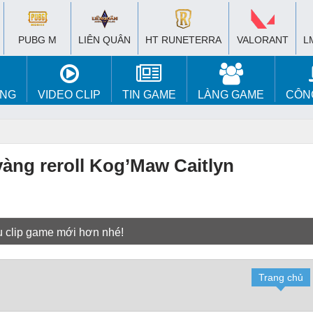
PUBG M
LIÊN QUÂN
HT RUNETERRA
VALORANT
L
ÚNG
VIDEO CLIP
TIN GAME
LÀNG GAME
CÔN
àng reroll Kog’Maw Caitlyn
u clip game mới hơn nhé!
Trang chủ