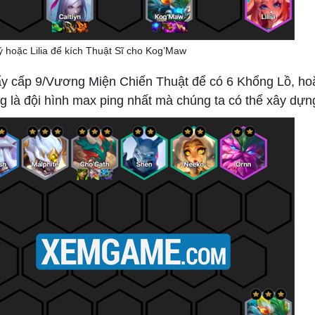
 hoặc Lilia để kích Thuật Sĩ cho Kog’Maw
 đẩy cấp 9/Vương Miện Chiến Thuật để có 6 Khổng Lồ, h
 là đội hình max ping nhất mà chúng ta có thể xây dựng