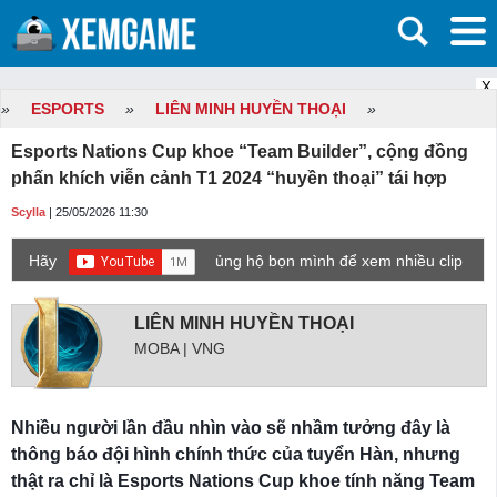
X
»
ESPORTS
»
LIÊN MINH HUYỀN THOẠI
»
Esports Nations Cup khoe “Team Builder”, cộng đồng
phấn khích viễn cảnh T1 2024 “huyền thoại” tái hợp
Scylla
| 25/05/2026 11:30
Hãy
ủng hộ bọn mình để xem nhiều clip
game mới hơn nhé!
LIÊN MINH HUYỀN THOẠI
MOBA | VNG
Nhiều người lần đầu nhìn vào sẽ nhầm tưởng đây là
thông báo đội hình chính thức của tuyển Hàn, nhưng
thật ra chỉ là Esports Nations Cup khoe tính năng Team