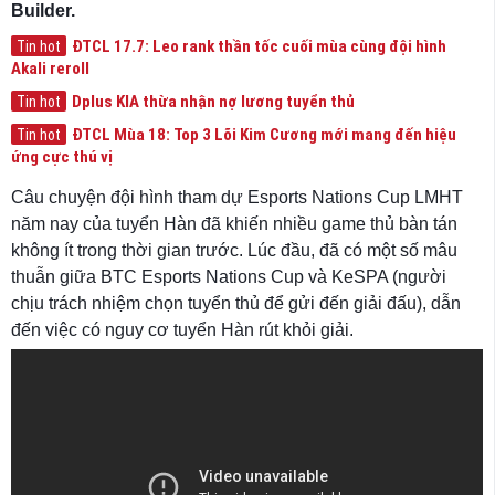
Builder.
ĐTCL 17.7: Leo rank thần tốc cuối mùa cùng đội hình
Tin hot
Akali reroll
Dplus KIA thừa nhận nợ lương tuyển thủ
Tin hot
ĐTCL Mùa 18: Top 3 Lõi Kim Cương mới mang đến hiệu
Tin hot
ứng cực thú vị
Câu chuyện đội hình tham dự Esports Nations Cup LMHT
năm nay của tuyển Hàn đã khiến nhiều game thủ bàn tán
không ít trong thời gian trước. Lúc đầu, đã có một số mâu
thuẫn giữa BTC Esports Nations Cup và KeSPA (người
chịu trách nhiệm chọn tuyển thủ để gửi đến giải đấu), dẫn
đến việc có nguy cơ tuyển Hàn rút khỏi giải.