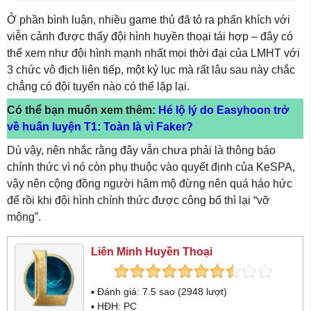
Ở phần bình luận, nhiều game thủ đã tỏ ra phấn khích với
viễn cảnh được thấy đội hình huyền thoại tái hợp – đây có
thể xem như đội hình mạnh nhất mọi thời đại của LMHT với
3 chức vô địch liên tiếp, một kỷ lục mà rất lâu sau này chắc
chẳng có đội tuyển nào có thể lặp lại.
Có thể bạn muốn xem thêm:
Hé lộ lý do Easyhoon trở
về huấn luyện T1: Toàn là vì Faker?
Dù vậy, nên nhắc rằng đây vẫn chưa phải là thông báo
chính thức vì nó còn phụ thuộc vào quyết định của KeSPA,
vậy nên cộng đồng người hâm mộ đừng nên quá háo hức
để rồi khi đội hình chính thức được công bố thì lại “vỡ
mộng”.
Liên Minh Huyền Thoại
▪ Đánh giá:
7.5
sao (
2948
lượt)
▪ HĐH:
PC