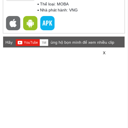
▪ Thể loại:
MOBA
▪ Nhà phát hành: VNG
Hãy
ủng hộ bọn mình để xem nhiều clip
game mới hơn nhé!
X