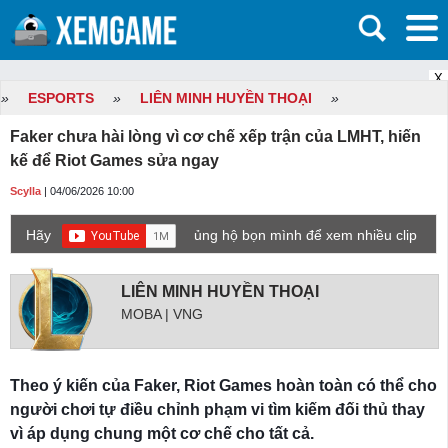
X
»
ESPORTS
»
LIÊN MINH HUYỀN THOẠI
»
Faker chưa hài lòng vì cơ chế xếp trận của LMHT, hiến
kế để Riot Games sửa ngay
Scylla
| 04/06/2026 10:00
Hãy
ủng hộ bọn mình để xem nhiều clip
game mới hơn nhé!
LIÊN MINH HUYỀN THOẠI
MOBA | VNG
Theo ý kiến của Faker, Riot Games hoàn toàn có thể cho
người chơi tự điều chỉnh phạm vi tìm kiếm đối thủ thay
vì áp dụng chung một cơ chế cho tất cả.