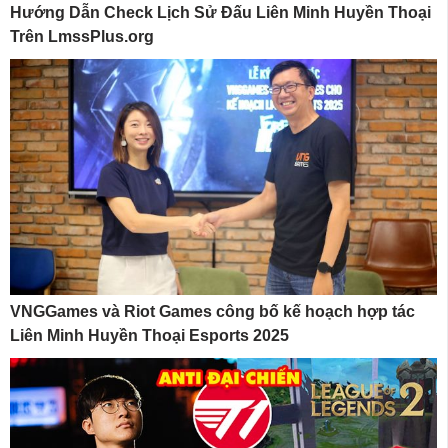
Hướng Dẫn Check Lịch Sử Đấu Liên Minh Huyền Thoại
Trên LmssPlus.org
VNGGames và Riot Games công bố kế hoạch hợp tác
Liên Minh Huyền Thoại Esports 2025