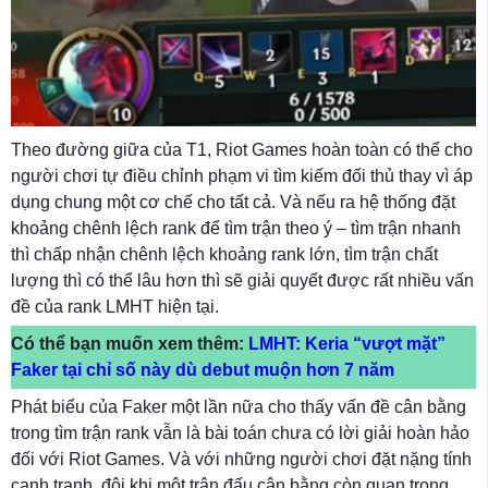
Theo đường giữa của T1, Riot Games hoàn toàn có thể cho
người chơi tự điều chỉnh phạm vi tìm kiếm đối thủ thay vì áp
dụng chung một cơ chế cho tất cả. Và nếu ra hệ thống đặt
khoảng chênh lệch rank để tìm trận theo ý – tìm trận nhanh
thì chấp nhận chênh lệch khoảng rank lớn, tìm trận chất
lượng thì có thể lâu hơn thì sẽ giải quyết được rất nhiều vấn
đề của rank LMHT hiện tại.
Có thể bạn muốn xem thêm:
LMHT: Keria “vượt mặt”
Faker tại chỉ số này dù debut muộn hơn 7 năm
Phát biểu của Faker một lần nữa cho thấy vấn đề cân bằng
trong tìm trận rank vẫn là bài toán chưa có lời giải hoàn hảo
đối với Riot Games. Và với những người chơi đặt nặng tính
cạnh tranh, đôi khi một trận đấu cân bằng còn quan trọng