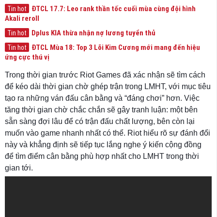
ĐTCL 17.7: Leo rank thần tốc cuối mùa cùng đội hình
Tin hot
Akali reroll
Dplus KIA thừa nhận nợ lương tuyển thủ
Tin hot
ĐTCL Mùa 18: Top 3 Lõi Kim Cương mới mang đến hiệu
Tin hot
ứng cực thú vị
Trong thời gian trước Riot Games đã xác nhận sẽ tìm cách
để kéo dài thời gian chờ ghép trận trong LMHT, với mục tiêu
tạo ra những ván đấu cân bằng và “đáng chơi” hơn. Việc
tăng thời gian chờ chắc chắn sẽ gây tranh luận: một bên
sẵn sàng đợi lâu để có trận đấu chất lượng, bên còn lại
muốn vào game nhanh nhất có thể. Riot hiểu rõ sự đánh đổi
này và khẳng định sẽ tiếp tục lắng nghe ý kiến cộng đồng
để tìm điểm cân bằng phù hợp nhất cho LMHT trong thời
gian tới.