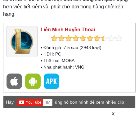
hơn việc tiết kiệm vài phút chờ đợi trong hàng chờ xếp
hạng.
Liên Minh Huyền Thoại
▪ Đánh giá:
7.5
sao (
2948
lượt)
▪ HĐH:
PC
▪ Thể loại:
MOBA
▪ Nhà phát hành: VNG
Hãy
ủng hộ bọn mình để xem nhiều clip
game mới hơn nhé!
X