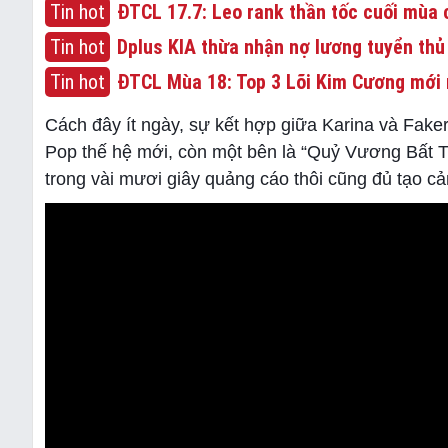
Tin hot
ĐTCL 17.7: Leo rank thần tốc cuối mùa c
Tin hot
Dplus KIA thừa nhận nợ lương tuyển thủ
Tin hot
ĐTCL Mùa 18: Top 3 Lõi Kim Cương mới 
Cách đây ít ngày, sự kết hợp giữa Karina và Fake
Pop thế hệ mới, còn một bên là “Quỷ Vương Bất T
trong vài mươi giây quảng cáo thôi cũng đủ tạo cả