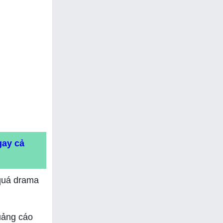
gay cả
 quá drama
uảng cáo