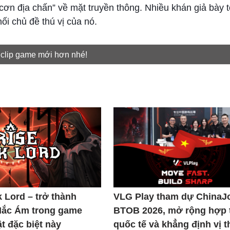
ơn địa chấn” về mặt truyền thông. Nhiều khán giả bày t
ối chủ đề thú vị của nó.
 clip game mới hơn nhé!
k Lord – trở thành
VLG Play tham dự ChinaJ
Hắc Ám trong game
BTOB 2026, mở rộng hợp 
t đặc biệt này
quốc tế và khẳng định vị t