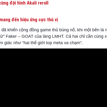
ùng đội hình Akali reroll
mang đến hiệu ứng cực thú vị
r đã khiến cộng đồng game thủ bùng nổ, khi một bên là 
ử” Faker – GOAT của làng LMHT. Cả hai chỉ cần cùng x
m giác như “hai thế giới top meta va chạm”.