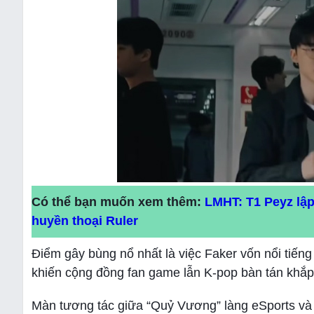
Có thể bạn muốn xem thêm:
LMHT: T1 Peyz lập
huyền thoại Ruler
Điểm gây bùng nổ nhất là việc Faker vốn nổi tiếng 
khiến cộng đồng fan game lẫn K-pop bàn tán khắp
Màn tương tác giữa “Quỷ Vương” làng eSports và 