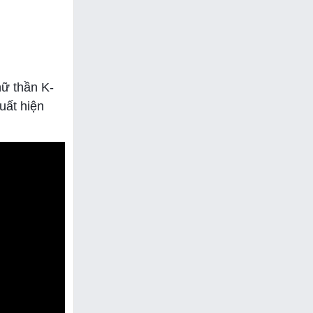
nữ thần K-
uất hiện