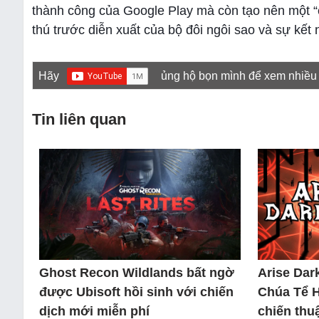
thành công của Google Play mà còn tạo nên một “c
thú trước diễn xuất của bộ đôi ngôi sao và sự kết n
Hãy
ủng hộ bọn mình để xem nhiều
Tin liên quan
Ghost Recon Wildlands bất ngờ
Arise Dar
được Ubisoft hồi sinh với chiến
Chúa Tể 
dịch mới miễn phí
chiến thuậ