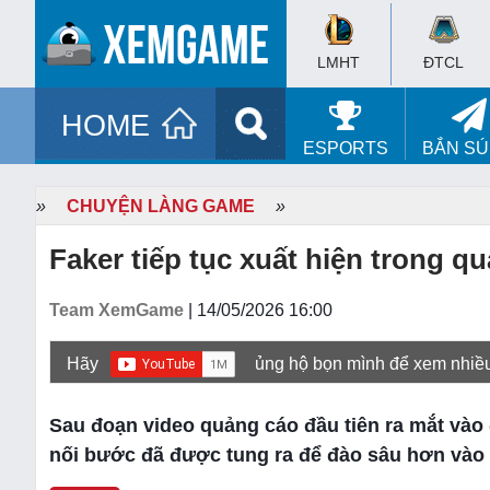
LMHT
ĐTCL
HOME
ESPORTS
BẮN S
»
CHUYỆN LÀNG GAME
»
Faker tiếp tục xuất hiện trong q
Team XemGame
| 14/05/2026 16:00
Hãy
ủng hộ bọn mình để xem nhiề
Sau đoạn video quảng cáo đầu tiên ra mắt vào 
nối bước đã được tung ra để đào sâu hơn vào c