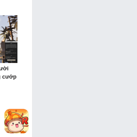
gười
g cướp