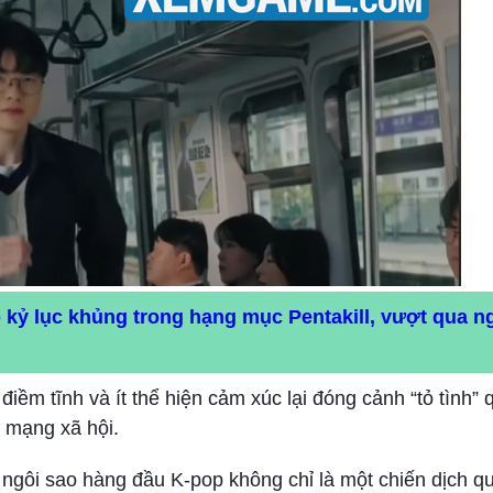
 kỷ lục khủng trong hạng mục Pentakill, vượt qua n
điềm tĩnh và ít thể hiện cảm xúc lại đóng cảnh “tỏ tình”
 mạng xã hội.
ngôi sao hàng đầu K-pop không chỉ là một chiến dịch q