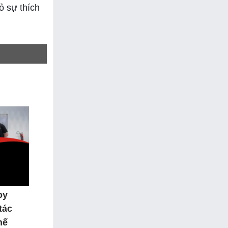
ỏ sự thích
oy
tác
hế