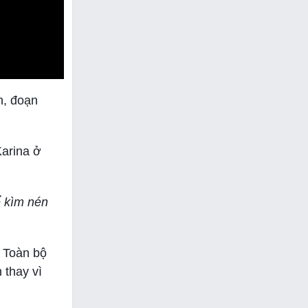
n, đoạn
Karina ở
ể kìm nén
. Toàn bộ
 thay vì