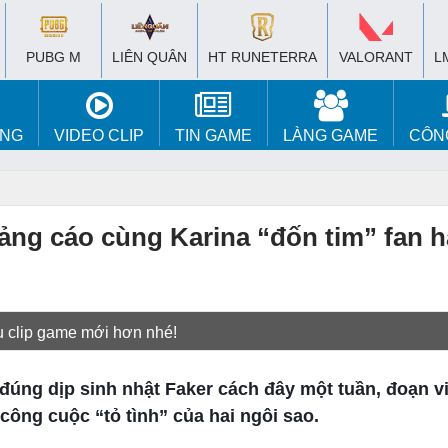
PUBG M
LIÊN QUÂN
HT RUNETERRA
VALORANT
L
ÚNG
VIDEO CLIP
TIN GAME
LÀNG GAME
CÔN
uảng cáo cùng Karina “đốn tim” fan h
u clip game mới hơn nhé!
đúng dịp sinh nhật Faker cách đây một tuần, đoạn v
ông cuộc “tỏ tình” của hai ngôi sao.