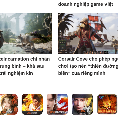
doanh nghiệp game Việt
Reincarnation chỉ nhận
Corsair Cove cho phép n
trung bình – khá sau
chơi tạo nên “thiên đườn
trải nghiệm kín
biển” của riêng mình