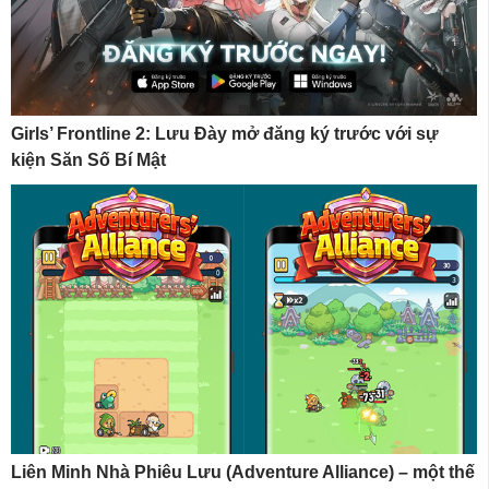
Girls’ Frontline 2: Lưu Đày mở đăng ký trước với sự
kiện Săn Số Bí Mật
Liên Minh Nhà Phiêu Lưu (Adventure Alliance) – một thế