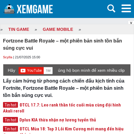
X
»
TIN GAME
»
GAME MOBILE
»
Fortzone Battle Royale – một phiên bản sinh tồn bắn
súng cực vui
Scylla
| 21/07/2025 15:00
Hãy
ủng hộ bọn mình để xem nhiều clip
game mới hơn nhé!
Lấy cảm hứng từ phong cách chiến đấu kịch tính của
Fortnite, Fortzone Battle Royale – một phiên bản sinh
tồn bắn súng cực vui.
ĐTCL 17.7: Leo rank thần tốc cuối mùa cùng đội hình
Tin hot
Akali reroll
Dplus KIA thừa nhận nợ lương tuyển thủ
Tin hot
ĐTCL Mùa 18: Top 3 Lõi Kim Cương mới mang đến hiệu
Tin hot