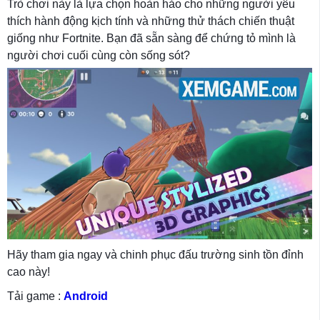
Trò chơi này là lựa chọn hoàn hảo cho những người yêu
thích hành động kịch tính và những thử thách chiến thuật
giống như Fortnite. Bạn đã sẵn sàng để chứng tỏ mình là
người chơi cuối cùng còn sống sót?
Hãy tham gia ngay và chinh phục đấu trường sinh tồn đỉnh
cao này!
Tải game :
Android