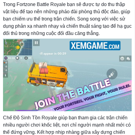
Trong Fortzone Battle Royale bạn sẽ được tự do thu thập
vật liệu để tạo nên những pháo đài phòng thủ độc đáo, giúp
bạn chiếm ưu thế trong trận chiến. Song song với việc sử
dụng phản xạ nhanh nhạy và chiến thuật sáng tạo để hạ gục
đối thủ trong những cuộc đối đầu căng thẳng.
Chế Độ Sinh Tồn Royale giúp bạn tham gia các trận chiến
nhiều người chơi khốc liệt, nơi chỉ người mạnh nhất mới có
thể đứng vững. Kết hợp nhịp nhàng giữa xây dựng chiến