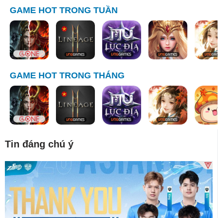
GAME HOT TRONG TUẦN
GAME HOT TRONG THÁNG
Tin đáng chú ý