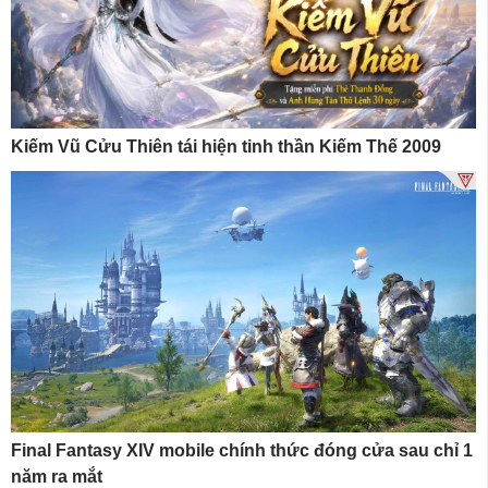
Kiếm Vũ Cửu Thiên tái hiện tinh thần Kiếm Thế 2009
Final Fantasy XIV mobile chính thức đóng cửa sau chỉ 1
năm ra mắt