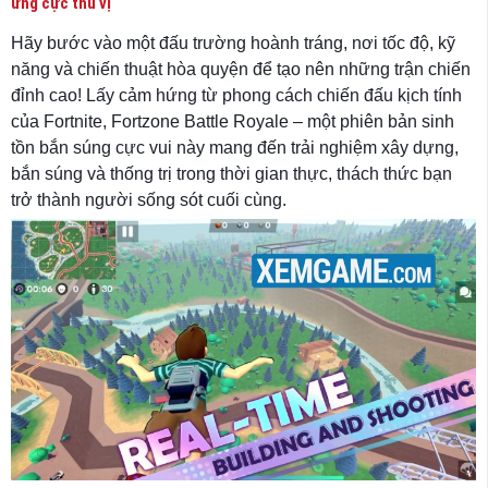
ứng cực thú vị
Hãy bước vào một đấu trường hoành tráng, nơi tốc độ, kỹ
năng và chiến thuật hòa quyện để tạo nên những trận chiến
đỉnh cao! Lấy cảm hứng từ phong cách chiến đấu kịch tính
của Fortnite, Fortzone Battle Royale – một phiên bản sinh
tồn bắn súng cực vui này mang đến trải nghiệm xây dựng,
bắn súng và thống trị trong thời gian thực, thách thức bạn
trở thành người sống sót cuối cùng.