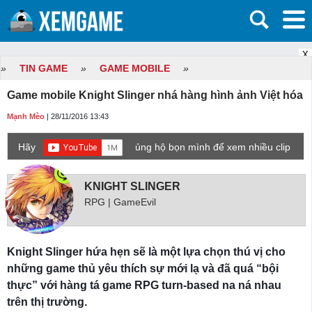
X
»
TIN GAME
»
GAME MOBILE
»
Game mobile Knight Slinger nhá hàng hình ảnh Việt hóa
Mạnh Mèo
| 28/11/2016 13:43
Hãy
ủng hộ bọn mình để xem nhiều clip
game mới hơn nhé!
KNIGHT SLINGER
RPG | GameEvil
Knight Slinger hứa hẹn sẽ là một lựa chọn thú vị cho
những game thủ yêu thích sự mới lạ và đã quá “bội
thực” với hàng tá game RPG turn-based na ná nhau
trên thị trường.