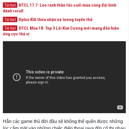
ĐTCL 17.7: Leo rank thần tốc cuối mùa cùng đội hình
Tin hot
Akali reroll
Dplus KIA thừa nhận nợ lương tuyển thủ
Tin hot
ĐTCL Mùa 18: Top 3 Lõi Kim Cương mới mang đến hiệu
Tin hot
ứng cực thú vị
Hẳn các game thủ đời đầu sẽ không thể quên được những
lúc cắm mặt vào những chiếc điện thoại java đời cổ thi nhau