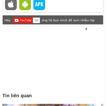
Hãy
ủng hộ bọn mình để xem nhiều clip
game mới hơn nhé!
X
Tin liên quan