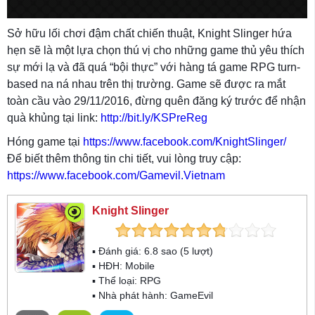
Sở hữu lối chơi đậm chất chiến thuật, Knight Slinger hứa
hẹn sẽ là một lựa chọn thú vị cho những game thủ yêu thích
sự mới lạ và đã quá “bội thực” với hàng tá game RPG turn-
based na ná nhau trên thị trường. Game sẽ được ra mắt
toàn cầu vào 29/11/2016, đừng quên đăng ký trước để nhận
quà khủng tại link:
http://bit.ly/KSPreReg
Hóng game tại
https://www.facebook.com/KnightSlinger/
Để biết thêm thông tin chi tiết, vui lòng truy cập:
https://www.facebook.com/Gamevil.Vietnam
Knight Slinger
▪ Đánh giá:
6.8
sao (
5
lượt)
▪ HĐH:
Mobile
▪ Thể loại:
RPG
▪ Nhà phát hành: GameEvil