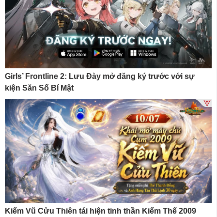
Girls’ Frontline 2: Lưu Đày mở đăng ký trước với sự
kiện Săn Số Bí Mật
Kiếm Vũ Cửu Thiên tái hiện tinh thần Kiếm Thế 2009