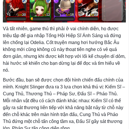
Và tất nhiên, game thủ thì phải ở vai chính diện, họ được
triệu tập để gia nhập Tổng Hội Hiệp Sĩ Ánh Sáng và đứng
lên chống lại Odelia. Cốt truyện mang hơi hướng Bắc Âu
không mới cũng không cũ này thoạt tiên nghe có vẻ quá
đơn giản, nhưng khi được kết hợp với lối kể chuyện dí dỏm,
hài hước sẽ khiến cho bạn dừng lại để đọc và tìm hiểu về
nó.
Bước đầu, bạn sẽ được chọn đội hình chiến đấu chính của
mình. Knight Slinger đưa ra 3 lựa chọn khá thú vị: Kiếm Sĩ –
Cung Thủ, Thương Thủ – Pháp Sư, Đấu Sĩ – Pháo Thủ.
Mỗi nhân vật đều có cách đánh khác nhau: Kiếm Sĩ có thể
gây ra sát thương liên tiếp với khả năng bật nảy từ chỗ này
đến chỗ khác trên màn hình trận đấu, Cung Thủ và Pháo
Thủ đứng một chỗ tấn công tầm xa, Đấu Sĩ gây sát thương
lớn, Pháp Sư tấn công diện rộng.