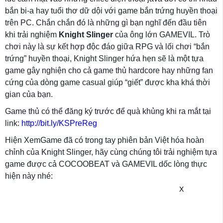
bắn bi-a hay tuổi thơ dữ dội với game bắn trứng huyền thoại
trên PC. Chắn chắn đó là những gì bạn nghĩ đến đầu tiên
khi trải nghiệm
Knight Slinger
của ông lớn GAMEVIL. Trò
chơi này là sự kết hợp độc đáo giữa RPG và lối chơi “bắn
trứng” huyền thoại, Knight Slinger hứa hẹn sẽ là một tựa
game gây nghiện cho cả game thủ hardcore hay những fan
cứng của dòng game casual giúp “giết” được kha khá thời
gian của bạn.
Game thủ có thể đăng ký trước để quà khủng khi ra mắt tại
link:
http://bit.ly/KSPreReg
Hiện XemGame đã có trong tay phiên bản Việt hóa hoàn
chỉnh của Knight Slinger, hãy cùng chúng tôi trải nghiệm tựa
game được cả COCOOBEAT và GAMEVIL dốc lòng thực
hiện này nhé:
X