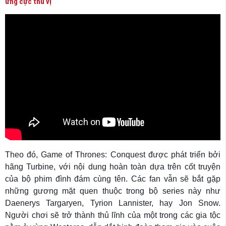
ứng cực thú vị
Theo đó, Game of Thrones: Conquest được phát triển bởi
hãng Turbine, với nội dung hoàn toàn dựa trên cốt truyện
của bộ phim đình đám cùng tên. Các fan vẫn sẽ bắt gặp
những gương mặt quen thuộc trong bộ series này như
Daenerys Targaryen, Tyrion Lannister, hay Jon Snow.
Người chơi sẽ trở thành thủ lĩnh của một trong các gia tộc