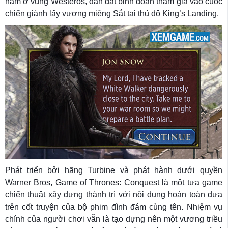
nằm ở vùng Westeros, dẫn dắt binh đoàn tham gia vào cuộc
chiến giành lấy vương miệng Sắt tại thủ đô King’s Landing.
Phát triển bởi hãng Turbine và phát hành dưới quyền
Warner Bros, Game of Thrones: Conquest là một tựa game
chiến thuật xây dựng thành trì với nội dung hoàn toàn dựa
trên cốt truyện của bộ phim đình đám cùng tên. Nhiệm vụ
chính của người chơi vẫn là tạo dựng nên một vương triều