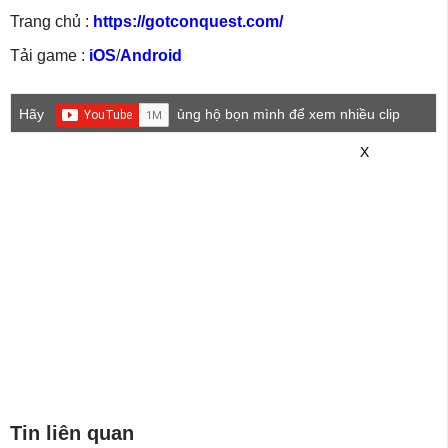
Trang chủ :
https://gotconquest.com/
Tải game :
iOS
/
Android
Hãy
ủng hộ bọn mình để xem nhiều clip
game mới hơn nhé!
X
Tin liên quan