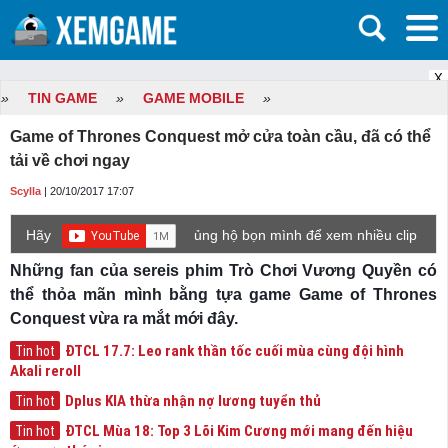
X
»
TIN GAME
»
GAME MOBILE
»
Game of Thrones Conquest mở cửa toàn cầu, đã có thể
tải về chơi ngay
Scylla
| 20/10/2017 17:07
Hãy
ủng hộ bọn mình để xem nhiều clip
game mới hơn nhé!
Những fan của sereis phim Trò Chơi Vương Quyền có
thể thỏa mãn mình bằng tựa game Game of Thrones
Conquest vừa ra mắt mới đây.
ĐTCL 17.7: Leo rank thần tốc cuối mùa cùng đội hình
Tin hot
Akali reroll
Dplus KIA thừa nhận nợ lương tuyển thủ
Tin hot
ĐTCL Mùa 18: Top 3 Lõi Kim Cương mới mang đến hiệu
Tin hot