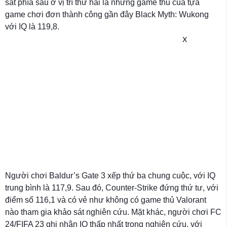
sát phía sau ở vị trí thứ hai là những game thủ của tựa
game chơi đơn thành công gần đây Black Myth: Wukong
với IQ là 119,8.
X
Người chơi Baldur’s Gate 3 xếp thứ ba chung cuộc, với IQ
trung bình là 117,9. Sau đó, Counter-Strike đứng thứ tư, với
điểm số 116,1 và có vẻ như không có game thủ Valorant
nào tham gia khảo sát nghiên cứu. Mặt khác, người chơi FC
24/FIFA 23 ghi nhận IQ thấp nhất trong nghiên cứu, với