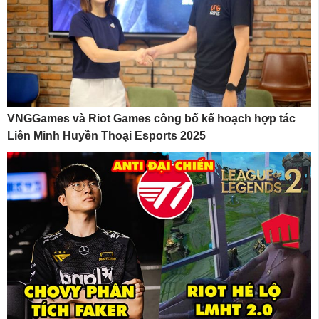
VNGGames và Riot Games công bố kế hoạch hợp tác
Liên Minh Huyền Thoại Esports 2025