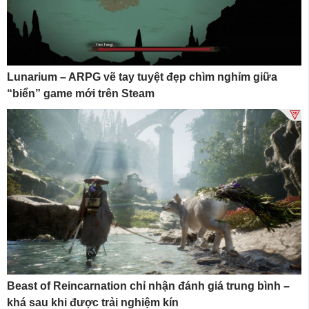
Lunarium – ARPG vẽ tay tuyệt đẹp chìm nghỉm giữa
“biển” game mới trên Steam
Beast of Reincarnation chỉ nhận đánh giá trung bình –
khá sau khi được trải nghiệm kín