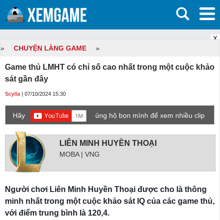
X
»
CHUYỆN LÀNG GAME
»
Game thủ LMHT có chỉ số cao nhất trong một cuộc khảo
sát gần đây
Scylla
| 07/10/2024 15:30
Hãy
ủng hộ bọn mình để xem nhiều clip
game mới hơn nhé!
LIÊN MINH HUYỀN THOẠI
MOBA | VNG
Người chơi Liên Minh Huyền Thoại được cho là thông
minh nhất trong một cuộc khảo sát IQ của các game thủ,
với điểm trung bình là 120,4.