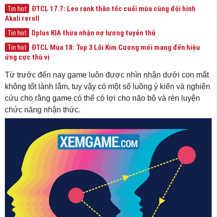
ĐTCL 17.7: Leo rank thần tốc cuối mùa cùng đội hình
Tin hot
Akali reroll
Dplus KIA thừa nhận nợ lương tuyển thủ
Tin hot
ĐTCL Mùa 18: Top 3 Lõi Kim Cương mới mang đến hiệu
Tin hot
ứng cực thú vị
Từ trước đến nay game luôn được nhìn nhận dưới con mắt
không tốt lành lắm, tuy vậy có một số luồng ý kiến và nghiên
cứu cho rằng game có thể có lợi cho não bộ và rèn luyện
chức năng nhận thức.