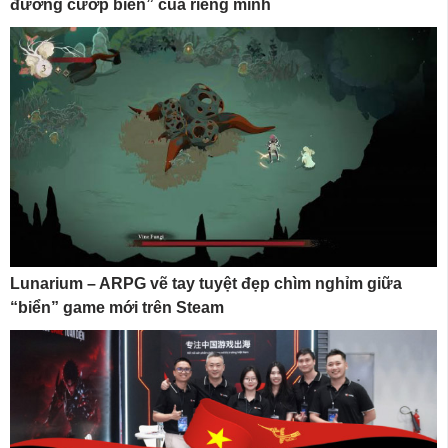
đường cướp biển” của riêng mình
Lunarium – ARPG vẽ tay tuyệt đẹp chìm nghỉm giữa
“biển” game mới trên Steam