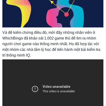
Và để kiểm chứng điều đó, mới đây những nhân viên ở
WhichBingo đã khảo sát 1.002 game thủ để tìm ra nhóm
người chơi game nào thông minh nhất. Họ đã hợp tác với
một nhóm các nhà tâm lý học để tiến hành một bài kiểm tra
trí thông minh IQ.