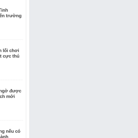
Tinh
iến trường
 lối chơi
t cực thú
 ngờ được
ịch mới
ằng nếu có
hành