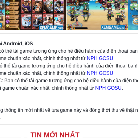
cứ ở đâu.
Các tính năng đặc sắc của game Hải Tặc 
Mobile:
+ Triệu tập Hải Tặc – Đại chiến Tân Thế Giới
i Android, iOS
+ Game thế hệ Mới – Đấu tướng cực phê
có thể tải game tương ứng cho hệ điều hành của điện thoại bạn
+ Xây dựng đội hình – Giao lưu chiến thuật
me chuẩn xác nhất, chính thống nhất từ
+ Tính năng đa dạng – Chơi không giới hạn
NPH GOSU
.
ó thể tải game tương ứng cho hệ điều hành của điện thoại bạn!
+ Xưng danh hạm đội – Khiêu chiến đấu trường
me chuẩn xác nhất, chính thống nhất từ
+ 6 thuộc tính 5 vai trò – Tự do phát triển nhân vậ
NPH GOSU
.
: Bạn có thể tải game tương ứng cho hệ điều hành của điện th
i game chuẩn xác nhất, chính thống nhất từ
NPH GOSU
.
hông tin mới nhất về tựa game này và đồng thời thu về thật 
.
TIN MỚI NHẤT