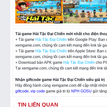
Tải game Hải Tặc Đại Chiến mới nhất cho điện thoạ
+ Tải game
Hải Tặc Đại Chiến
trên Google Play: Bạn 
xemgame.com, chúng tôi cam kết mang đến link tải ga
+ Tải game
Hải Tặc Đại Chiến
trên Apple Store: Bạn c
xemgame.com, chúng tôi cam kết mang đến link tải ga
+ Download bản APK game
Hải Tặc Đại Chiến
cho PC
Tại xemgame.com, chúng tôi cam kết mang đến link tả
Nhận giftcode game Hải Tặc Đại Chiến siêu giá trị
Hãy đồng hành cùng xemgame.com để cập nhật những t
giftcode, vip code
game giá trị từ
NPH GOSU
gửi tặng
TIN LIÊN QUAN