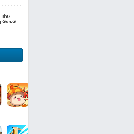
n như
g Gen.G