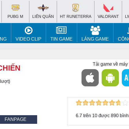
PUBG M
LIÊN QUÂN
HT RUNETERRA
VALORANT
L
ÚNG
VIDEO CLIP
TIN GAME
LÀNG GAME
CÔN
Tải game về máy
CHIẾN
lượt)
6.7
trên
10
được
890
bình
FANPAGE