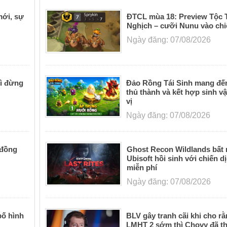
mới, sự
ĐTCL mùa 18: Preview Tộc 
Nghịch – cưỡi Nunu vào ch
Ngày đăng: 07/08/2026
hì đừng
Đảo Rồng Tái Sinh mang đến
thủ thành và kết hợp sinh vậ
vị
Ngày đăng: 07/08/2026
 đồng
Ghost Recon Wildlands bất
Ubisoft hồi sinh với chiến d
miễn phí
Ngày đăng: 07/08/2026
bố hình
BLV gây tranh cãi khi cho r
LMHT 2 sớm thì Chovy đã t