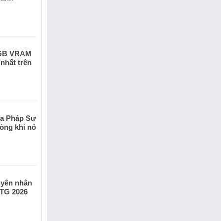
8GB VRAM
 nhất trên
ta Pháp Sư
òng khi nó
guyên nhân
KTG 2026