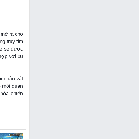
mở ra cho
ng truy tìm
me sẽ được
 hợp với xu
i nhân vật
có mối quan
 hóa chiến
ũng bao la
 auto chiến
sẽ phù hợp
lúc nào bất