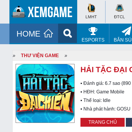
LMHT
ĐTCL
HOME
ESPORTS
BẮN S
»
THƯ VIỆN GAME
»
HẢI TẶC ĐẠI 
▪ Đánh giá:
6.7
sao (
890
▪ HĐH:
Game Mobile
▪ Thể loại:
Idle
▪ Nhà phát hành: GOSU
TRANG CHỦ