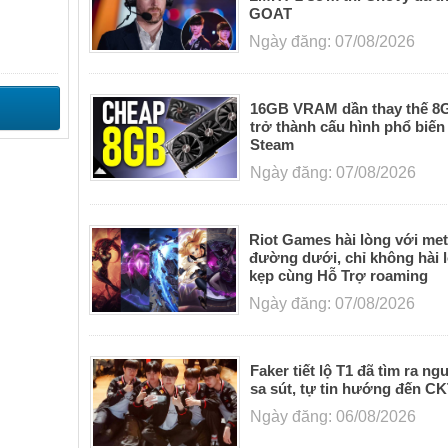
GOAT
Ngày đăng: 07/08/2026
16GB VRAM dần thay thế 
trở thành cấu hình phổ biến
Steam
Ngày đăng: 07/08/2026
Riot Games hài lòng với me
đường dưới, chỉ không hài l
kẹp cùng Hỗ Trợ roaming
Ngày đăng: 07/08/2026
Faker tiết lộ T1 đã tìm ra n
sa sút, tự tin hướng đến C
Ngày đăng: 06/08/2026