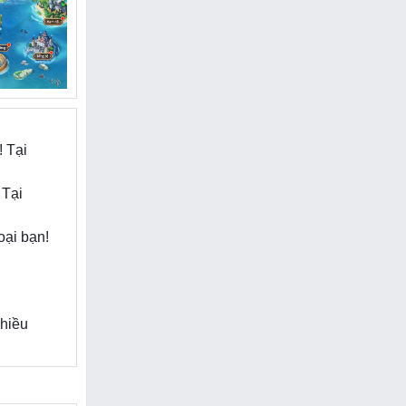
Đại Chiến
! Tại
 Tại
t
oại bạn!
nhiều