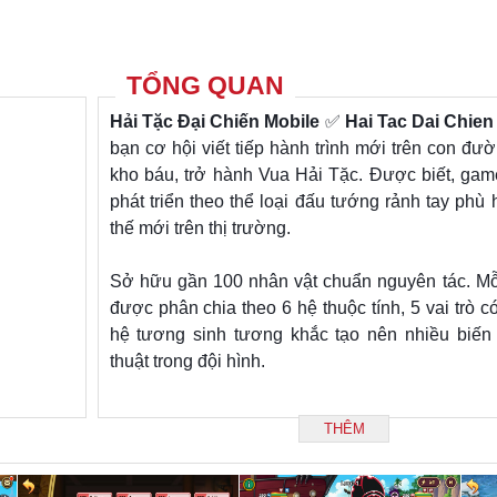
TỔNG QUAN
Hải Tặc Đại Chiến Mobile
✅
Hai Tac Dai Chien
bạn cơ hội viết tiếp hành trình mới trên con đườ
kho báu, trở hành Vua Hải Tặc. Được biết, ga
phát triển theo thể loại đấu tướng rảnh tay phù
thế mới trên thị trường.
Sở hữu gần 100 nhân vật chuẩn nguyên tác. Mỗ
được phân chia theo 6 hệ thuộc tính, 5 vai trò 
hệ tương sinh tương khắc tạo nên nhiều biến
thuật trong đội hình.
Bên cạnh đó hệ thống tính năng, hoạt động c
THÊM
không giới hạn. Đặc biệt với lối chơi đơn giản,
đấu tự động tăng cấp,Hải Tặc Đại Chiến GOSU 
người chơi ở nhiều độ tuổi, có thể chơi bất cứ 