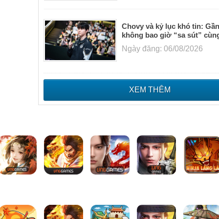
Chovy và kỷ lục khó tin: Gầ
không bao giờ “sa sút” cùn
Ngày đăng: 06/08/2026
XEM THÊM