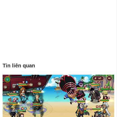
Tin liên quan