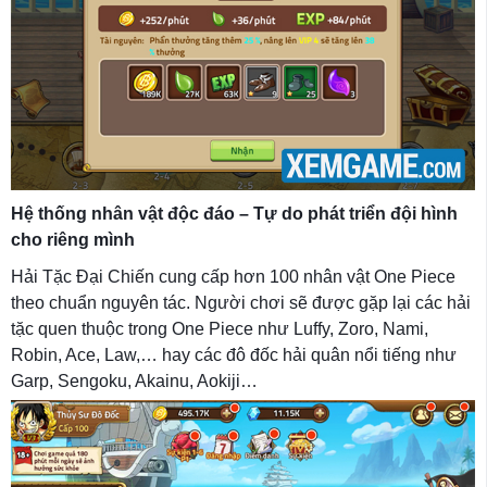
Hệ thống nhân vật độc đáo – Tự do phát triển đội hình
cho riêng mình
Hải Tặc Đại Chiến cung cấp hơn 100 nhân vật One Piece
theo chuẩn nguyên tác. Người chơi sẽ được gặp lại các hải
tặc quen thuộc trong One Piece như Luffy, Zoro, Nami,
Robin, Ace, Law,… hay các đô đốc hải quân nổi tiếng như
Garp, Sengoku, Akainu, Aokiji…