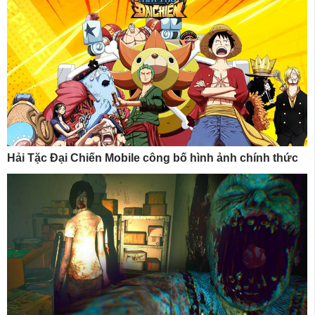
Hải Tặc Đại Chiến Mobile công bố hình ảnh chính thức