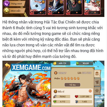
Hệ thống nhân vật trong Hải Tặc Đại Chiến sẽ được chia
thành 6 thuộc tính cùng 5 vai trò tương sinh tương khắc với
nhau, do đó mỗi tướng trong game sẽ có chức năng riêng
biệt đi kèm với những kỹ năng độc đáo. Bạn sẽ phải căng
não lựa chọn trong vô vàn các nhân vật để tìm ra được
những người phù hợp, có thể hỗ trợ lẫn nhau trong đội hình
và từ đó phát huy điểm mạnh của tướng đó.