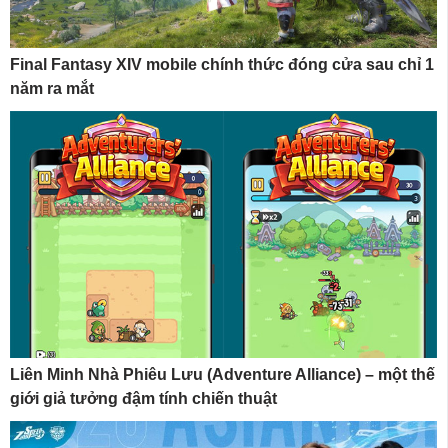
Final Fantasy XIV mobile chính thức đóng cửa sau chỉ 1
năm ra mắt
Liên Minh Nhà Phiêu Lưu (Adventure Alliance) – một thế
giới giả tưởng đậm tính chiến thuật