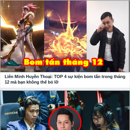
Liên Minh Huyền Thoại: TOP 4 sự kiện bom tấn trong tháng
12 mà bạn không thể bỏ lỡ