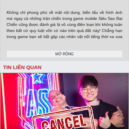
Không chỉ phong phú về mặt nội dung, biến tấu về hình ảnh
mà ngay cả những trận chiến trong game mobile Siêu Sao Đại
Chiến cũng được đánh giá là vô cùng điên loạn khi không tuân
theo bất cứ quy luật vốn có nào trên quả đất này! Chẳng hạn
trong game bạn sẽ bắt gặp các nhân vật nổi tiếng thời xa xưa
nằm trong đội của các diễn viên thời hiện đại chẳng hạn. Tất
cả nhằm mang đến một trận chiến vui nhộn, với kỹ năng, hình
MỞ RỘNG
ảnh vô cùng bá đạo.
TIN LIÊN QUAN
Về gameplay Siêu Sao Đại Chiến mobile có phần giống game
đấu thẻ tướng truyền thống khi mà trong game bạn sẽ sở hữu
các thẻ nhân vật và cùng phiêu lưu trong thế giới game để
chiến đấu chống lại các thế lực thù địch. Ngoài việc phiêu lưu
và làm nhiệm vụ, game còn đưa đến cho game thủ chế độ chơi
PvP dạng 1vs1 giữa hai người có thể thi đấu với nhau. Và để
giành chiến thắng trong game bạn có sắp xếp đội hình, phối
hợp kỹ năng nhân vật hay nâng cấp chúng bằng cách bồi
dưỡng tiến cấp, thêm trang bị, vật phẩm cần thiết trong quá
trình chiến đấu.