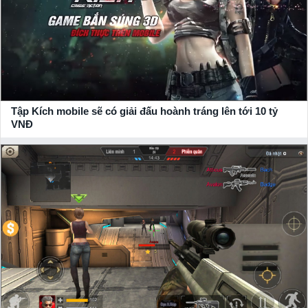
Tập Kích mobile sẽ có giải đấu hoành tráng lên tới 10 tỷ
VNĐ