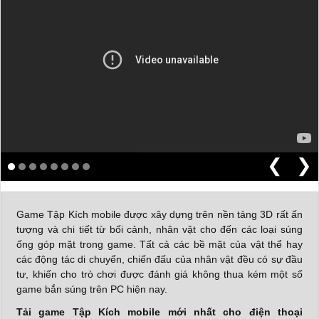
❮
❯
Game Tập Kích mobile được xây dựng trên nền tảng 3D rất ấn
tượng và chi tiết từ bối cảnh, nhân vật cho đến các loại súng
ống góp mặt trong game. Tất cả các bề mặt của vật thể hay
các động tác di chuyển, chiến đấu của nhân vật đều có sự đầu
tư, khiến cho trò chơi được đánh giá không thua kém một số
game bắn súng trên PC hiện nay.
Tải game Tập Kích mobile mới nhất cho điện thoại