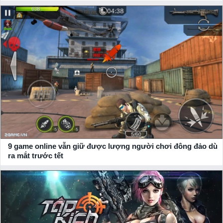
9 game online vẫn giữ được lượng người chơi đông đảo dù
ra mắt trước tết