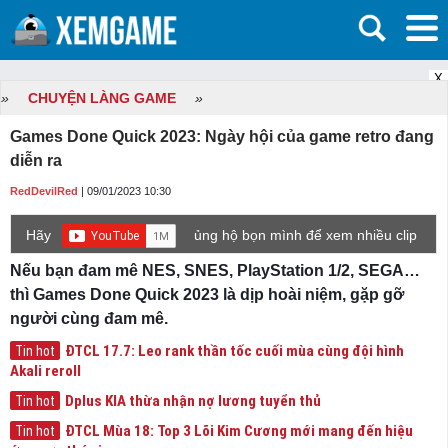
X
»
CHUYỆN LÀNG GAME
»
Games Done Quick 2023: Ngày hội của game retro đang
diễn ra
RedDevilRed
| 09/01/2023 10:30
Hãy
ủng hộ bọn mình để xem nhiều clip
game mới hơn nhé!
Nếu bạn đam mê NES, SNES, PlayStation 1/2, SEGA…
thì Games Done Quick 2023 là dịp hoài niệm, gặp gỡ
người cùng đam mê.
ĐTCL 17.7: Leo rank thần tốc cuối mùa cùng đội hình
Tin hot
Akali reroll
Dplus KIA thừa nhận nợ lương tuyển thủ
Tin hot
ĐTCL Mùa 18: Top 3 Lõi Kim Cương mới mang đến hiệu
Tin hot