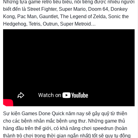
Những tựa game retro tiêu biểu, nổi tiếng được nhiều người
biết đến là Street Fighter, Super Mario, Doom 64, Donkey
Kong, Pac Man, Gauntlet, The Legend of Zelda, Sonic the
Hedgehog, Tetris, Outrun, Super Metroid…
Sự kiện Games Done Quick năm nay sẽ gây quỹ từ thiện
cho các bệnh nhân mắc bệnh ung thư. Những game thủ
hàng đầu trên thế giới, có khả năng chơi speedrun (hoàn
thành trò chơi trong thời gian ngắn nhất) tốt sẽ quy tụ đông