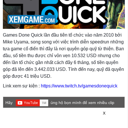
Games Done Quick lần đầu tiên tổ chức vào năm 2010 bởi
Mike Uyama, song song với việc trình diễn speedrun những
tựa game cổ điển thì đây là nơi quyên góp quỹ từ thiện. Ban
đầu, số tiền thu được chỉ vỏn vẹn 10.532 USD nhưng cho
đến lần tổ chức gần nhất cách đây 6 tháng, số tiền quyên
góp đã lên đến 3.442.033 USD. Tính đến nay, quỹ đã quyên
góp được 41 triệu USD.
Link xem sự kiện :
https://www.twitch.tv/gamesdonequick
Hãy
ủng hộ bọn mình để xem nhiều clip
game mới hơn nhé!
X