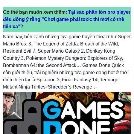
Có thể bạn muốn xem thêm:
Tại sao phần lớn pro player
đều đồng ý rằng “Chơi game phải toxic thì mới có thể
tiến xa”?
Năm nay, bên cạnh những tựa game huyền thoại như Super
Mario Bros. 3, The Legend of Zelda: Breath of the Wild,
Resident Evil 7, Super Mario Galaxy 2, Donkey Kong
Country 3, Pokémon Mystery Dungeon: Explorers of Sky,
Bomberman 64: the Second Attack… Games Done Quick
còn giới thiệu, trải nghiệm những tựa game đang hot ở thời
điểm hiện tại là Splatoon 3, Final Fantasy 14, Teenage
Mutant Ninja Turtles: Shredder’s Revenge…