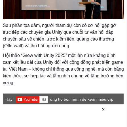
Sau phần tọa đàm, người tham dự còn có cơ hội gặp gỡ
trực tiếp các chuyên gia Unity qua chuỗi tư vấn hỏi đáp
chuyên sâu về chiến lược kiếm tiền, quảng cáo thưởng
(Offerwall) và thu hút người dùng.
Hội thảo “Grow with Unity 2025” một lần nữa khẳng định
cam kết lâu dài của Unity đối với cộng đồng phát triển game
tại Việt Nam – không chỉ thông qua công nghệ, mà còn bằng
kiến thức, sự hợp tác và tầm nhìn chung về tăng trưởng bền
vững.
Hãy
ủng hộ bọn mình để xem nhiều clip
game mới hơn nhé!
X