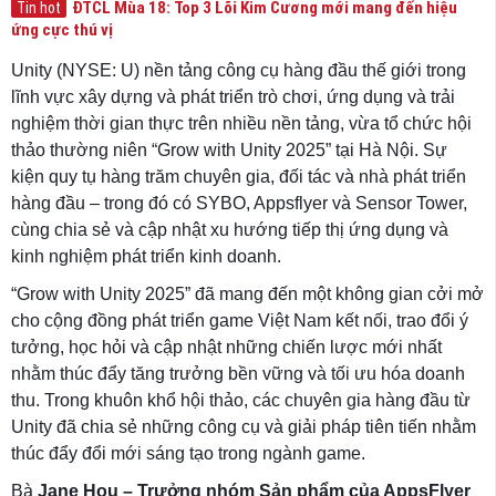
ĐTCL Mùa 18: Top 3 Lõi Kim Cương mới mang đến hiệu
Tin hot
ứng cực thú vị
Unity (NYSE: U) nền tảng công cụ hàng đầu thế giới trong
lĩnh vực xây dựng và phát triển trò chơi, ứng dụng và trải
nghiệm thời gian thực trên nhiều nền tảng, vừa tổ chức hội
thảo thường niên “Grow with Unity 2025” tại Hà Nội. Sự
kiện quy tụ hàng trăm chuyên gia, đối tác và nhà phát triển
hàng đầu – trong đó có SYBO, Appsflyer và Sensor Tower,
cùng chia sẻ và cập nhật xu hướng tiếp thị ứng dụng và
kinh nghiệm phát triển kinh doanh.
“Grow with Unity 2025” đã mang đến một không gian cởi mở
cho cộng đồng phát triển game Việt Nam kết nối, trao đổi ý
tưởng, học hỏi và cập nhật những chiến lược mới nhất
nhằm thúc đẩy tăng trưởng bền vững và tối ưu hóa doanh
thu. Trong khuôn khổ hội thảo, các chuyên gia hàng đầu từ
Unity đã chia sẻ những công cụ và giải pháp tiên tiến nhằm
thúc đẩy đổi mới sáng tạo trong ngành game.
Bà
Jane Hou – Trưởng nhóm Sản phẩm của AppsFlyer