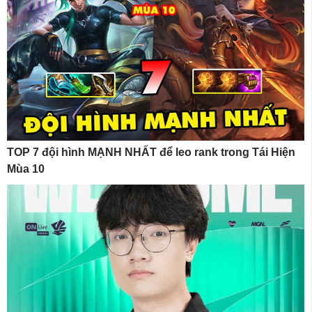
TOP 7 đội hình MẠNH NHẤT để leo rank trong Tái Hiện
Mùa 10