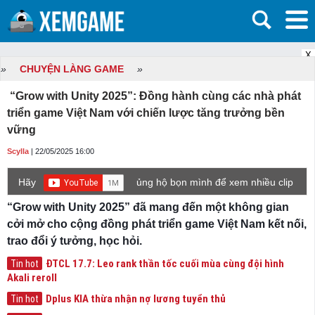
X
»
CHUYỆN LÀNG GAME
»
“Grow with Unity 2025”: Đồng hành cùng các nhà phát
triển game Việt Nam với chiến lược tăng trưởng bền
vững
Scylla
| 22/05/2025 16:00
Hãy
ủng hộ bọn mình để xem nhiều clip
game mới hơn nhé!
“Grow with Unity 2025” đã mang đến một không gian
cởi mở cho cộng đồng phát triển game Việt Nam kết nối,
trao đổi ý tưởng, học hỏi.
ĐTCL 17.7: Leo rank thần tốc cuối mùa cùng đội hình
Tin hot
Akali reroll
Dplus KIA thừa nhận nợ lương tuyển thủ
Tin hot