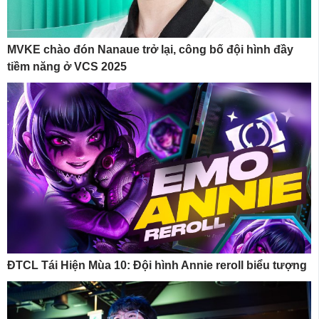
MVKE chào đón Nanaue trở lại, công bố đội hình đầy
tiềm năng ở VCS 2025
ĐTCL Tái Hiện Mùa 10: Đội hình Annie reroll biểu tượng