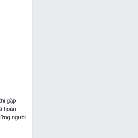
khi gặp
đã hoàn
những người