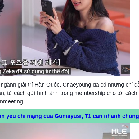
g ngành giải trí Hàn Quốc, Chaeyoung đã có những chỉ d
fan, từ cách gửi hình ảnh trong membership cho tới cách
anmeeting.
iểm yếu chí mạng của Gumayusi, T1 cần nhanh chóng 