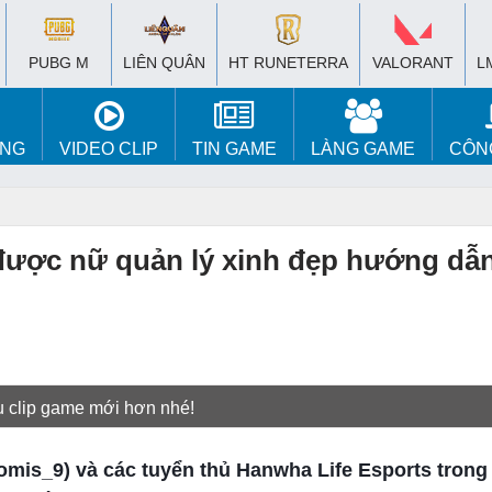
PUBG M
LIÊN QUÂN
HT RUNETERRA
VALORANT
L
ÚNG
VIDEO CLIP
TIN GAME
LÀNG GAME
CÔN
được nữ quản lý xinh đẹp hướng dẫ
u clip game mới hơn nhé!
omis_9) và các tuyển thủ Hanwha Life Esports tron