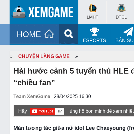
LMHT
ĐTCL
HOME
ESPORTS
BẮN S
»
CHUYỆN LÀNG GAME
»
Hài hước cảnh 5 tuyển thủ HLE 
“chiều fan”
Team XemGame
| 28/04/2025 16:30
Hãy
ủng hộ bọn mình để xem nhiề
Màn tương tác giữa nữ idol Lee Chaeyoung (fr