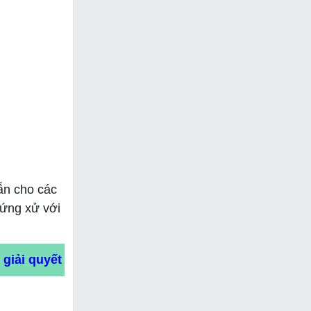
ẫn cho các
 ứng xử với
giải quyết