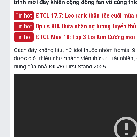
trình mới đây khiến cộng đồng fan vô cùng thí
Tin hot
ĐTCL 17.7: Leo rank thần tốc cuối mùa c
Tin hot
Dplus KIA thừa nhận nợ lương tuyển thủ
Tin hot
ĐTCL Mùa 18: Top 3 Lõi Kim Cương mới 
Cách đây không lâu, nữ idol thuộc nhóm fromis_9
được giới thiệu như “thành viên thứ 6”. Tất nhiên
dung của nhà ĐKVĐ First Stand 2025.