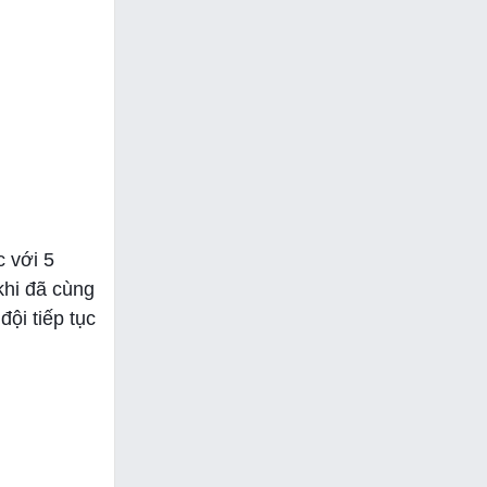
c với 5
khi đã cùng
ội tiếp tục