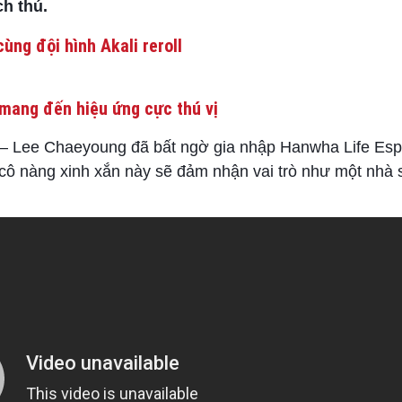
ch thú.
ùng đội hình Akali reroll
mang đến hiệu ứng cực thú vị
 – Lee Chaeyoung đã bất ngờ gia nhập Hanwha Life Esp
, cô nàng xinh xắn này sẽ đảm nhận vai trò như một nhà 