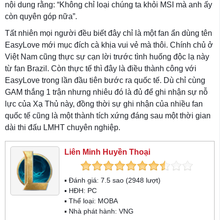
nội dung rằng: “Không chỉ loại chúng ta khỏi MSI mà anh ấy
còn quyên góp nữa”.
Tất nhiên mọi người đều biết đây chỉ là một fan ẩn dùng tên
EasyLove mới mục đích cà khịa vui vẻ mà thôi. Chính chủ ở
Việt Nam cũng thực sự cạn lời trước tình huống độc lạ này
từ fan Brazil. Còn thực tế thì đây là điều thành công với
EasyLove trong lần đầu tiên bước ra quốc tế. Dù chỉ cùng
GAM thắng 1 trận nhưng nhiêu đó là đủ để ghi nhận sự nỗ
lực của Xạ Thủ này, đồng thời sự ghi nhận của nhiều fan
quốc tế cũng là một thành tích xứng đáng sau một thời gian
dài thi đấu LMHT chuyên nghiệp.
Liên Minh Huyền Thoại
▪ Đánh giá:
7.5
sao (
2948
lượt)
▪ HĐH:
PC
▪ Thể loại:
MOBA
▪ Nhà phát hành: VNG