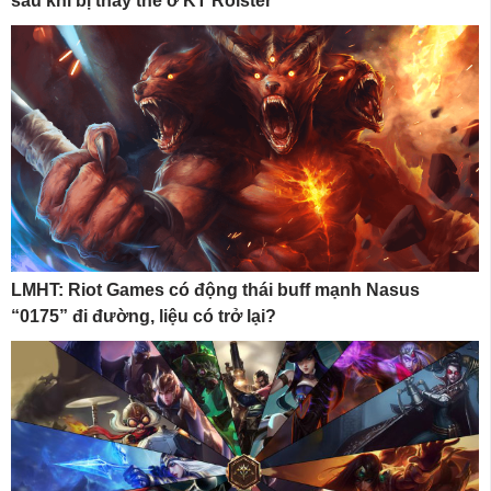
sau khi bị thay thế ở KT Rolster
LMHT: Riot Games có động thái buff mạnh Nasus
“0175” đi đường, liệu có trở lại?