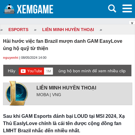
X
»
ESPORTS
»
LIÊN MINH HUYỀN THOẠI
»
Hài hước việc fan Brazil mượn danh GAM EasyLove
ủng hộ quỹ từ thiện
nguyenht
| 08/05/2024 14:00
Hãy
ủng hộ bọn mình để xem nhiều clip
game mới hơn nhé!
LIÊN MINH HUYỀN THOẠI
MOBA | VNG
Sau khi GAM Esports đánh bại LOUD tại MSI 2024, Xạ
Thủ EaslyLove chính là cái tên được cộng đồng fan
LMHT Brazil nhắc đến nhiều nhất.