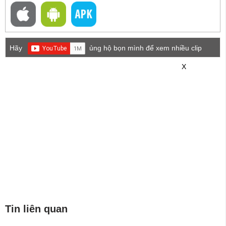
Hãy
ủng hộ bọn mình để xem nhiều clip
game mới hơn nhé!
X
Tin liên quan