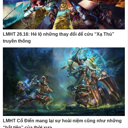
LMHT 26.16: Hé lộ những thay đổi để cứu “Xạ Thủ”
truyền thống
LMHT Cổ Điển mang lại sự hoài niệm cũng như những
“bất tiện” của thời xưa