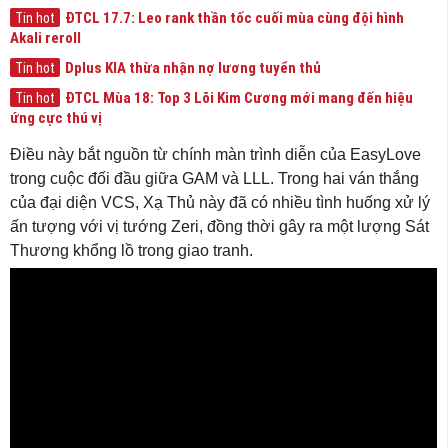
ĐTCL 17.7: Leo rank thần tốc cuối mùa cùng đội hình
Tin hot
Akali reroll
Dplus KIA thừa nhận nợ lương tuyển thủ
Tin hot
ĐTCL Mùa 18: Top 3 Lõi Kim Cương mới mang đến hiệu
Tin hot
ứng cực thú vị
Điều này bắt nguồn từ chính màn trình diễn của EasyLove
trong cuộc đối đầu giữa GAM và LLL. Trong hai ván thắng
của đại diện VCS, Xạ Thủ này đã có nhiều tình huống xử lý
ấn tượng với vị tướng Zeri, đồng thời gây ra một lượng Sát
Thương khổng lồ trong giao tranh.