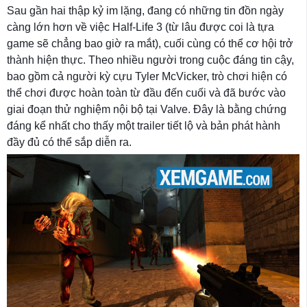
Sau gần hai thập kỷ im lặng, đang có những tin đồn ngày
càng lớn hơn về việc Half-Life 3 (từ lâu được coi là tựa
game sẽ chẳng bao giờ ra mắt), cuối cùng có thể cơ hội trở
thành hiện thực. Theo nhiều người trong cuộc đáng tin cậy,
bao gồm cả người kỳ cựu Tyler McVicker, trò chơi hiện có
thể chơi được hoàn toàn từ đầu đến cuối và đã bước vào
giai đoạn thử nghiệm nội bộ tại Valve. Đây là bằng chứng
đáng kể nhất cho thấy một trailer tiết lộ và bản phát hành
đầy đủ có thể sắp diễn ra.