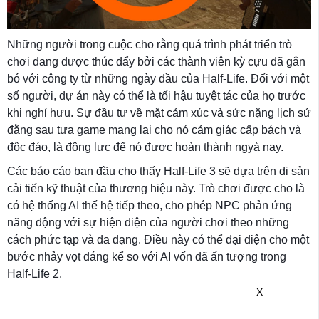
Những người trong cuộc cho rằng quá trình phát triển trò
chơi đang được thúc đẩy bởi các thành viên kỳ cựu đã gắn
bó với công ty từ những ngày đầu của Half-Life. Đối với một
số người, dự án này có thể là tối hậu tuyệt tác của họ trước
khi nghỉ hưu. Sự đầu tư về mặt cảm xúc và sức nặng lịch sử
đằng sau tựa game mang lại cho nó cảm giác cấp bách và
độc đáo, là động lực để nó được hoàn thành ngyà nay.
Các báo cáo ban đầu cho thấy Half-Life 3 sẽ dựa trên di sản
cải tiến kỹ thuật của thương hiệu này. Trò chơi được cho là
có hệ thống AI thế hệ tiếp theo, cho phép NPC phản ứng
năng động với sự hiện diện của người chơi theo những
cách phức tạp và đa dạng. Điều này có thể đại diện cho một
bước nhảy vọt đáng kể so với AI vốn đã ấn tượng trong
Half-Life 2.
X