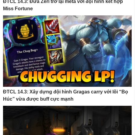
ĐTCL 14.3: Đưa Zeri trở lại meta với đội hình kết hợp
Miss Fortune
ĐTCL 14.3: Xây dựng đội hình Gragas carry với lõi “Bọ
Húc” vừa được buff cực mạnh