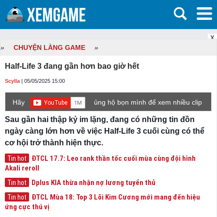
X
»
CHUYỆN LÀNG GAME
»
Half-Life 3 đang gần hơn bao giờ hết
Scylla
| 05/05/2025 15:00
Hãy
ủng hộ bọn mình để xem nhiều clip
game mới hơn nhé!
Sau gần hai thập kỷ im lặng, đang có những tin đồn
ngày càng lớn hơn về việc Half-Life 3 cuối cùng có thể
cơ hội trở thành hiện thực.
ĐTCL 17.7: Leo rank thần tốc cuối mùa cùng đội hình
Tin hot
Akali reroll
Dplus KIA thừa nhận nợ lương tuyển thủ
Tin hot
ĐTCL Mùa 18: Top 3 Lõi Kim Cương mới mang đến hiệu
Tin hot
ứng cực thú vị