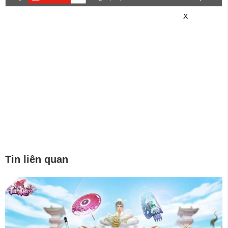
game mới hơn nhé!
X
Tin liên quan