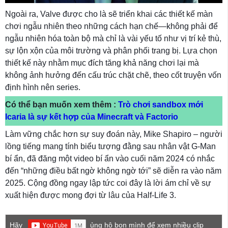
Ngoài ra, Valve được cho là sẽ triển khai các thiết kế màn
chơi ngẫu nhiên theo những cách hạn chế—không phải để
ngẫu nhiên hóa toàn bộ mà chỉ là vài yếu tố như vị trí kẻ thù,
sự lộn xộn của môi trường và phân phối trang bị. Lựa chọn
thiết kế này nhằm mục đích tăng khả năng chơi lại mà
không ảnh hưởng đến cấu trúc chặt chẽ, theo cốt truyện vốn
định hình nên series.
Có thể bạn muốn xem thêm :
Trò chơi sandbox mới
Icaria là sự kết hợp của Minecraft và Factorio
Làm vững chắc hơn sự suy đoán này, Mike Shapiro – người
lồng tiếng mang tính biểu tượng đằng sau nhân vật G-Man
bí ẩn, đã đăng một video bí ẩn vào cuối năm 2024 có nhắc
đến “những điều bất ngờ không ngờ tới” sẽ diễn ra vào năm
2025. Cộng đồng ngay lập tức coi đây là lời ám chỉ về sự
xuất hiện được mong đợi từ lâu của Half-Life 3.
Hãy
ủng hộ bọn mình để xem nhiều clip