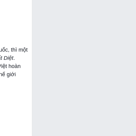
ốc, thì một
t Diệt
.
Việt hoàn
hế giới