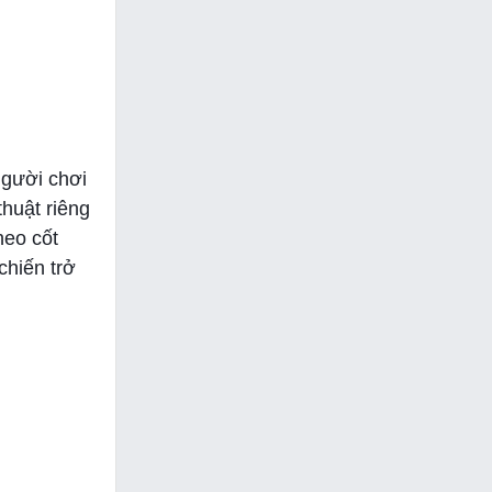
Người chơi
thuật riêng
heo cốt
chiến trở