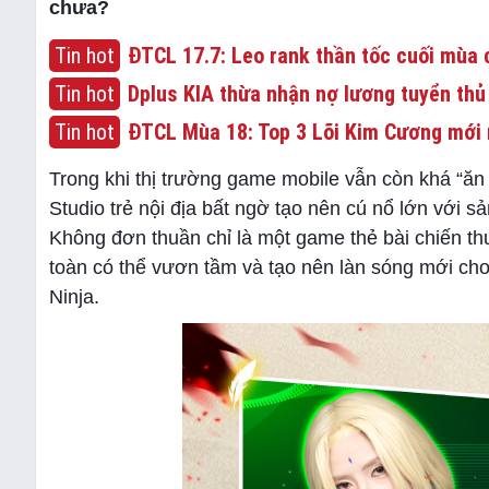
chưa?
Tin hot
ĐTCL 17.7: Leo rank thần tốc cuối mùa c
Tin hot
Dplus KIA thừa nhận nợ lương tuyển thủ
Tin hot
ĐTCL Mùa 18: Top 3 Lõi Kim Cương mới 
Trong khi thị trường game mobile vẫn còn khá “ă
Studio trẻ nội địa bất ngờ tạo nên cú nổ lớn với 
Không đơn thuần chỉ là một game thẻ bài chiến t
toàn có thể vươn tầm và tạo nên làn sóng mới cho
Ninja.