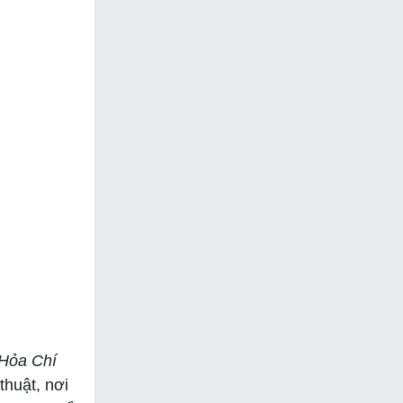
Hỏa Chí
thuật, nơi