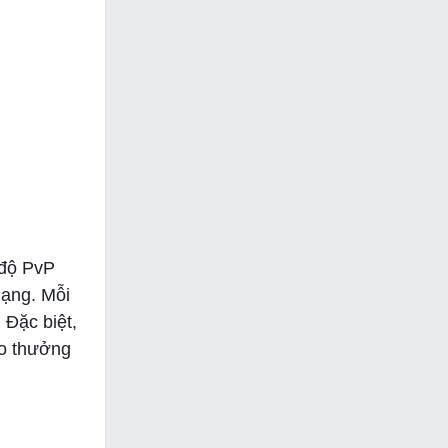
 độ PvP
hạng. Mỗi
 Đặc biệt,
ao thưởng