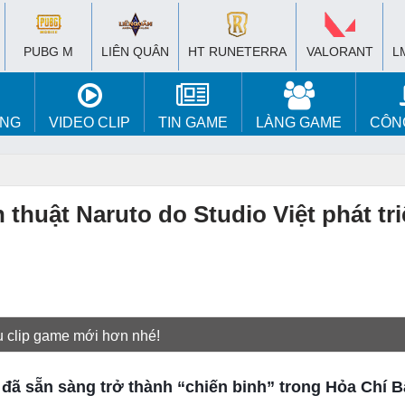
PUBG M
LIÊN QUÂN
HT RUNETERRA
VALORANT
L
ÚNG
VIDEO CLIP
TIN GAME
LÀNG GAME
CÔN
 thuật Naruto do Studio Việt phát tri
u clip game mới hơn nhé!
 đã sẵn sàng trở thành “chiến binh” trong Hỏa Chí B