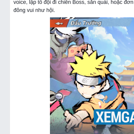
voice, lập tổ đội đi chiến Boss, săn quái, hoặc đ
đông vui như hội.