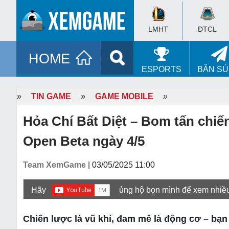
LMHT
ĐTCL
HOME
ESPORTS
BẮN S
»
TIN GAME
»
GAME MOBILE
»
Hỏa Chí Bất Diệt – Bom tấn chiến
Open Beta ngày 4/5
Team XemGame
| 03/05/2025 11:00
Hãy
ủng hộ bọn mình để xem nhiề
Chiến lược là vũ khí, đam mê là động cơ – bạn