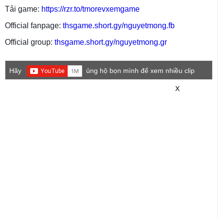
Tải game:
https://rzr.to/tmorevxemgame
Official fanpage:
thsgame.short.gy/nguyetmong.fb
Official group:
thsgame.short.gy/nguyetmong.gr
Hãy
ủng hộ bọn mình để xem nhiều clip
game mới hơn nhé!
X