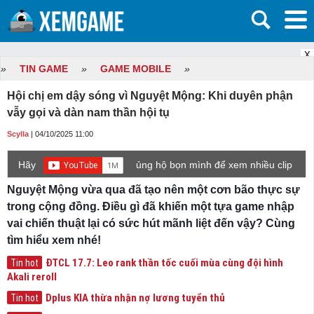
X
»
TIN GAME
»
GAME MOBILE
»
Hội chị em dậy sóng vì Nguyệt Mộng: Khi duyên phận
vẫy gọi và dàn nam thần hội tụ
Scylla
| 04/10/2025 11:00
Hãy
ủng hộ bọn mình để xem nhiều clip
game mới hơn nhé!
Nguyệt Mộng vừa qua đã tạo nên một cơn bão thực sự
trong cộng đồng. Điều gì đã khiến một tựa game nhập
vai chiến thuật lại có sức hút mãnh liệt đến vậy? Cùng
tìm hiểu xem nhé!
ĐTCL 17.7: Leo rank thần tốc cuối mùa cùng đội hình
Tin hot
Akali reroll
Dplus KIA thừa nhận nợ lương tuyển thủ
Tin hot