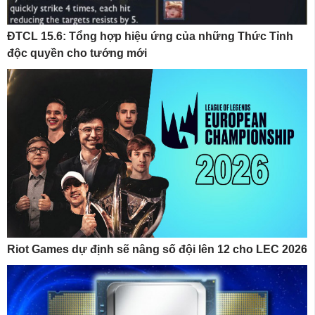
ĐTCL 15.6: Tổng hợp hiệu ứng của những Thức Tỉnh
độc quyền cho tướng mới
Riot Games dự định sẽ nâng số đội lên 12 cho LEC 2026