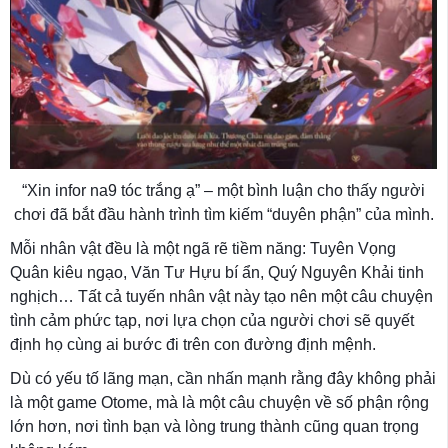
“Xin infor na9 tóc trắng ạ” – một bình luận cho thấy người
chơi đã bắt đầu hành trình tìm kiếm “duyên phận” của mình.
Mỗi nhân vật đều là một ngã rẽ tiềm năng: Tuyên Vọng
Quân kiêu ngạo, Văn Tư Hựu bí ẩn, Quý Nguyên Khải tinh
nghịch… Tất cả tuyến nhân vật này tạo nên một câu chuyện
tình cảm phức tạp, nơi lựa chọn của người chơi sẽ quyết
định họ cùng ai bước đi trên con đường định mệnh.
Dù có yếu tố lãng mạn, cần nhấn mạnh rằng đây không phải
là một game Otome, mà là một câu chuyện về số phận rộng
lớn hơn, nơi tình bạn và lòng trung thành cũng quan trọng