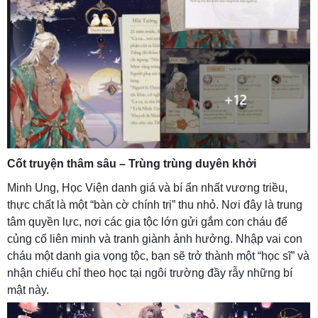
Cốt truyện thâm sâu – Trùng trùng duyên khởi
Minh Ung, Học Viện danh giá và bí ẩn nhất vương triều,
thực chất là một “bàn cờ chính trị” thu nhỏ. Nơi đây là trung
tâm quyền lực, nơi các gia tộc lớn gửi gắm con cháu để
củng cố liên minh và tranh giành ảnh hưởng. Nhập vai con
cháu một danh gia vọng tộc, bạn sẽ trở thành một “học sĩ” và
nhận chiếu chỉ theo học tại ngôi trường đầy rẫy những bí
mật này.