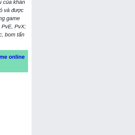
u của khán
đó và được
ững game
, PvE, PvX;
c, bom tấn
me online