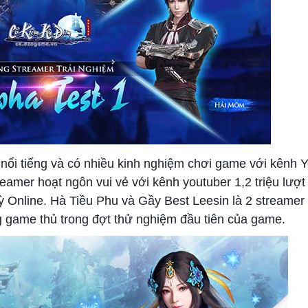
 nổi tiếng và có nhiều kinh nghiệm chơi game với kênh 
eamer hoạt ngôn vui vẻ với kênh youtuber 1,2 triệu lượt
ỳ Online. Hà Tiều Phu và Gầy Best Leesin là 2 streamer 
g game thủ trong đợt thử nghiệm đầu tiên của game.