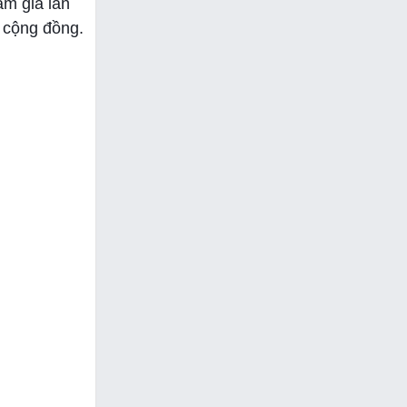
m gia lần
o cộng đồng.