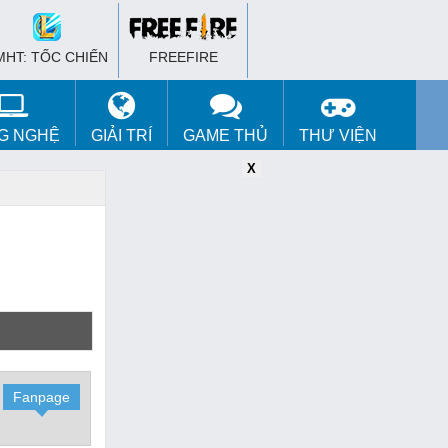
MHT: TỐC CHIẾN
FREEFIRE
G NGHỆ
GIẢI TRÍ
GAME THỦ
THƯ VIỆN
X
X
X
Fanpage