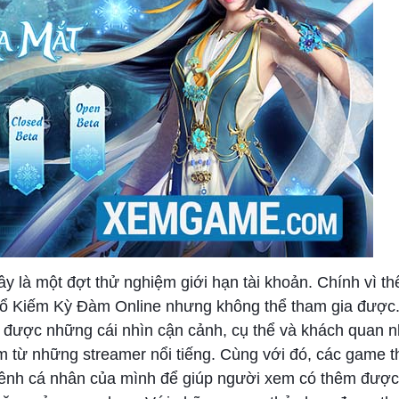
y là một đợt thử nghiệm giới hạn tài khoản. Chính vì thế
 Kiếm Kỳ Đàm Online nhưng không thể tham gia được.
ó được những cái nhìn cận cảnh, cụ thể và khách quan n
 từ những streamer nổi tiếng. Cùng với đó, các game t
c kênh cá nhân của mình để giúp người xem có thêm được