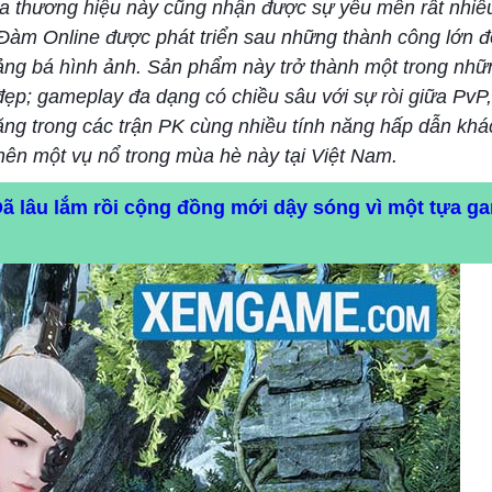
của thương hiệu này cũng nhận được sự yêu mến rất nhiề
Đàm Online được phát triển sau những thành công lớn 
uảng bá hình ảnh. Sản phẩm này trở thành một trong nh
 đẹp; gameplay đa dạng có chiều sâu với sự ròi giữa PvP
năng trong các trận PK cùng nhiều tính năng hấp dẫn khá
nên một vụ nổ trong mùa hè này tại Việt Nam.
 lâu lắm rồi cộng đồng mới dậy sóng vì một tựa ga