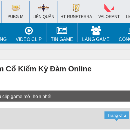
PUBG M
LIÊN QUÂN
HT RUNETERRA
VALORANT
L
ÚNG
VIDEO CLIP
TIN GAME
LÀNG GAME
CÔN
ệm Cổ Kiếm Kỳ Đàm Online
u clip game mới hơn nhé!
Trang chủ