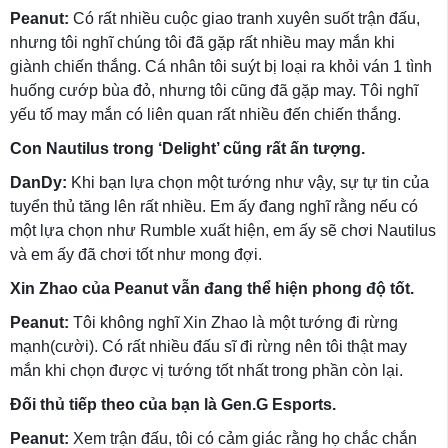
Peanut:
Có rất nhiều cuộc giao tranh xuyên suốt trận đấu,
nhưng tôi nghĩ chúng tôi đã gặp rất nhiều may mắn khi
giành chiến thắng. Cá nhân tôi suýt bị loại ra khỏi ván 1 tình
huống cướp bùa đỏ, nhưng tôi cũng đã gặp may. Tôi nghĩ
yếu tố may mắn có liên quan rất nhiều đến chiến thắng.
Con Nautilus trong ‘Delight’ cũng rất ấn tượng.
DanDy:
Khi bạn lựa chọn một tướng như vậy, sự tự tin của
tuyển thủ tăng lên rất nhiều. Em ấy đang nghĩ rằng nếu có
một lựa chọn như Rumble xuất hiện, em ấy sẽ chơi Nautilus
và em ấy đã chơi tốt như mong đợi.
Xin Zhao của Peanut vẫn đang thể hiện phong độ tốt.
Peanut:
Tôi không nghĩ Xin Zhao là một tướng đi rừng
mạnh(cười). Có rất nhiều đấu sĩ đi rừng nên tôi thật may
mắn khi chọn được vị tướng tốt nhất trong phần còn lại.
Đối thủ tiếp theo của bạn là Gen.G Esports.
Peanut:
Xem trận đấu, tôi có cảm giác rằng họ chắc chắn