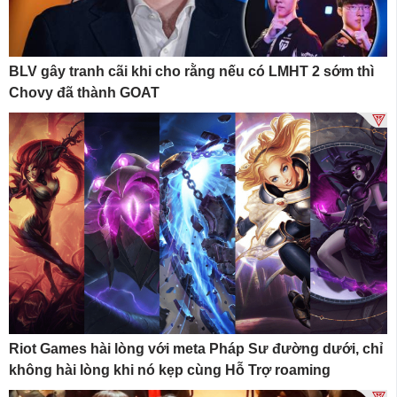
BLV gây tranh cãi khi cho rằng nếu có LMHT 2 sớm thì
Chovy đã thành GOAT
Riot Games hài lòng với meta Pháp Sư đường dưới, chỉ
không hài lòng khi nó kẹp cùng Hỗ Trợ roaming