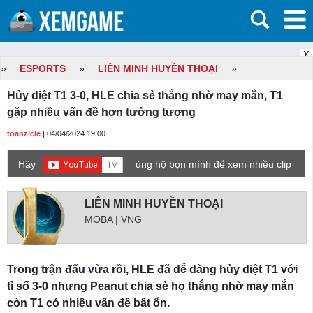
X
»
ESPORTS
»
LIÊN MINH HUYỀN THOẠI
»
Hủy diệt T1 3-0, HLE chia sẻ thắng nhờ may mắn, T1
gặp nhiều vấn đề hơn tưởng tượng
toanzicle
| 04/04/2024 19:00
Hãy
ủng hộ bọn mình để xem nhiều clip
game mới hơn nhé!
LIÊN MINH HUYỀN THOẠI
MOBA | VNG
Trong trận đấu vừa rồi, HLE đã dễ dàng hủy diệt T1 với
tỉ số 3-0 nhưng Peanut chia sẻ họ thắng nhờ may mắn
còn T1 có nhiều vấn đề bất ổn.