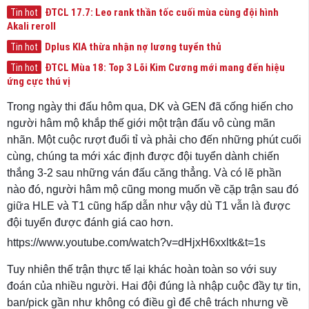
ĐTCL 17.7: Leo rank thần tốc cuối mùa cùng đội hình
Tin hot
Akali reroll
Dplus KIA thừa nhận nợ lương tuyển thủ
Tin hot
ĐTCL Mùa 18: Top 3 Lõi Kim Cương mới mang đến hiệu
Tin hot
ứng cực thú vị
Trong ngày thi đấu hôm qua, DK và GEN đã cống hiến cho
người hâm mộ khắp thế giới một trận đấu vô cùng mãn
nhãn. Một cuộc rượt đuổi tỉ và phải cho đến những phút cuối
cùng, chúng ta mới xác định được đội tuyển dành chiến
thắng 3-2 sau những ván đấu căng thẳng. Và có lẽ phần
nào đó, người hâm mộ cũng mong muốn về cặp trận sau đó
giữa HLE và T1 cũng hấp dẫn như vậy dù T1 vẫn là được
đội tuyển được đánh giá cao hơn.
https://www.youtube.com/watch?v=dHjxH6xxltk&t=1s
Tuy nhiên thế trận thực tế lại khác hoàn toàn so với suy
đoán của nhiều người. Hai đội đúng là nhập cuộc đầy tự tin,
ban/pick gần như không có điều gì để chê trách nhưng về