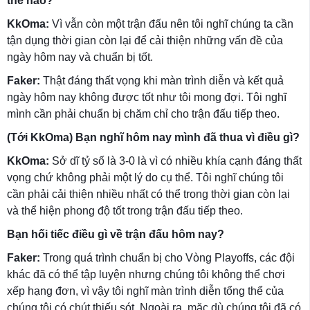
thế nào?
KkOma:
Vì vẫn còn một trận đấu nên tôi nghĩ chúng ta cần
tận dụng thời gian còn lại để cải thiện những vấn đề của
ngày hôm nay và chuẩn bị tốt.
Faker:
Thật đáng thất vọng khi màn trình diễn và kết quả
ngày hôm nay không được tốt như tôi mong đợi. Tôi nghĩ
mình cần phải chuẩn bị chăm chỉ cho trận đấu tiếp theo.
(Tới KkOma) Bạn nghĩ hôm nay mình đã thua vì điều gì?
KkOma:
Sở dĩ tỷ số là 3-0 là vì có nhiều khía cạnh đáng thất
vọng chứ không phải một lý do cụ thể. Tôi nghĩ chúng tôi
cần phải cải thiện nhiều nhất có thể trong thời gian còn lại
và thể hiện phong độ tốt trong trận đấu tiếp theo.
Bạn hối tiếc điều gì về trận đấu hôm nay?
Faker:
Trong quá trình chuẩn bị cho Vòng Playoffs, các đội
khác đã có thể tập luyện nhưng chúng tôi không thể chơi
xếp hạng đơn, vì vậy tôi nghĩ màn trình diễn tổng thể của
chúng tôi có chút thiếu sót. Ngoài ra, mặc dù chúng tôi đã có