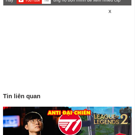
Hãy
ủng hộ bọn mình để xem nhiều clip
game mới hơn nhé!
X
Tin liên quan