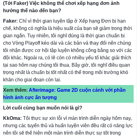
(Tới Faker) Việc không thể chơi xếp hạng đơn ảnh
hưởng thế nào đến bạn?
Faker:
Chỉ vì thời gian luyện tập ở Xếp hạng Đơn bị hạn
chế, không có nghĩa là hiệu suất của bạn sẽ giảm trong thời
gian ngắn. Tuy nhiên, tôi nghĩ đúng là thời gian chuẩn bị
cho Vòng Playoff kéo dài và các bản vá thay đổi nên chúng
tôi nhận được cơ hội tập luyện không công bằng so với các
đội khác. Ngoài ra, có lẽ còn có nhiều yếu tố khác giải thích
tại sao hôm nay chúng tôi thua. Bây giờ, tôi nghĩ điều quan
trọng nhất là chuẩn bị tốt nhất có thể trong môi trường khó
khăn cho giai đoạn còn lại.
Xem thêm:
Afterimage: Game 2D cuộn cảnh với phần
hình ảnh cực ấn tượng
Lời cuối cùng bạn muốn nói là gì?
KkOma:
Tôi thực sự xin lỗi vì màn trình diễn ngày hôm nay,
nhưng các tuyển thủ và huấn luyện viên đều rất có năng lực
nên tôi sẽ thể hiện một màn trình diễn thực sự tốt trong