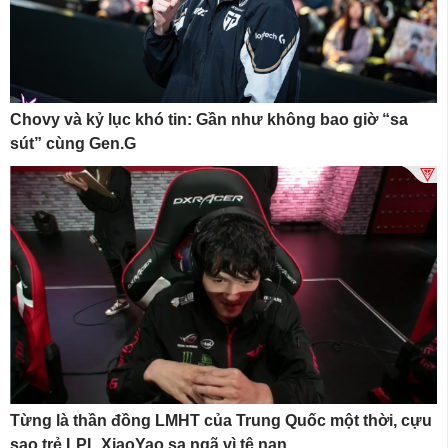
Chovy và kỷ lục khó tin: Gần như không bao giờ “sa
sút” cùng Gen.G
Từng là thần đồng LMHT của Trung Quốc một thời, cựu
sao trẻ LPL XiaoYao sa ngã vì tệ nạn