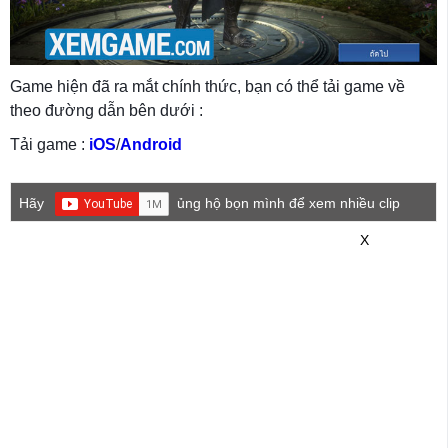
Game hiện đã ra mắt chính thức, bạn có thể tải game về
theo đường dẫn bên dưới :
Tải game :
iOS
/
Android
Hãy
ủng hộ bọn mình để xem nhiều clip
game mới hơn nhé!
X