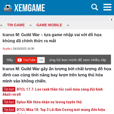
X
»
TIN GAME
»
GAME MOBILE
»
Icarus M: Guild War – tựa game nhập vai với đồ họa
khủng đã chính thức ra mắt
Scylla
| 19/10/2023 16:30
Hãy
ủng hộ bọn mình để xem nhiều clip
game mới hơn nhé!
Icarus M: Guild War gây ấn tượng bởi chất lượng đồ họa
đỉnh cao cùng tính năng bay lượn trên lưng thú hòa
mình vào không chiến.
ĐTCL 17.7: Leo rank thần tốc cuối mùa cùng đội hình
Tin hot
Akali reroll
Dplus KIA thừa nhận nợ lương tuyển thủ
Tin hot
ĐTCL Mùa 18: Top 3 Lõi Kim Cương mới mang đến hiệu
Tin hot