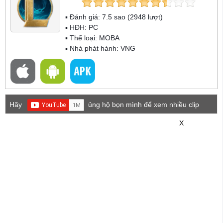
▪ Đánh giá:
7.5
sao (
2948
lượt)
▪ HĐH:
PC
▪ Thể loại:
MOBA
▪ Nhà phát hành: VNG
Hãy
ủng hộ bọn mình để xem nhiều clip
game mới hơn nhé!
X