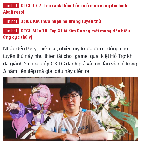
ĐTCL 17.7: Leo rank thần tốc cuối mùa cùng đội hình
Tin hot
Akali reroll
Dplus KIA thừa nhận nợ lương tuyển thủ
Tin hot
ĐTCL Mùa 18: Top 3 Lõi Kim Cương mới mang đến hiệu
Tin hot
ứng cực thú vị
Nhắc đến BeryL hiện tại, nhiều mỹ từ đã được dùng cho
tuyển thủ này như thiên tài chơi game, quái kiệt Hỗ Trợ khi
đã giành 2 chiếc cúp CKTG danh giá và một lần về nhì trong
3 năm liên tiếp mà giải đấu này diễn ra.