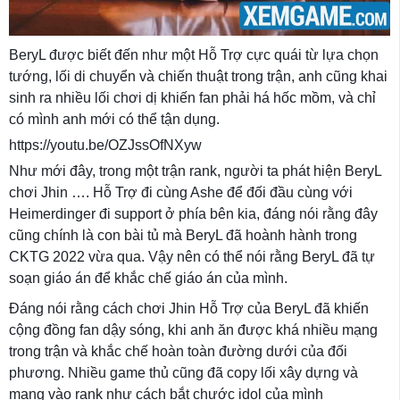
BeryL được biết đến như một Hỗ Trợ cực quái từ lựa chọn
tướng, lối di chuyển và chiến thuật trong trận, anh cũng khai
sinh ra nhiều lối chơi dị khiến fan phải há hốc mồm, và chỉ
có mình anh mới có thể tận dụng.
https://youtu.be/OZJssOfNXyw
Như mới đây, trong một trận rank, người ta phát hiện BeryL
chơi Jhin …. Hỗ Trợ đi cùng Ashe để đối đầu cùng với
Heimerdinger đi support ở phía bên kia, đáng nói rằng đây
cũng chính là con bài tủ mà BeryL đã hoành hành trong
CKTG 2022 vừa qua. Vậy nên có thể nói rằng BeryL đã tự
soạn giáo án để khắc chế giáo án của mình.
Đáng nói rằng cách chơi Jhin Hỗ Trợ của BeryL đã khiến
cộng đồng fan dậy sóng, khi anh ăn được khá nhiều mạng
trong trận và khắc chế hoàn toàn đường dưới của đối
phương. Nhiều game thủ cũng đã copy lối xây dựng và
mang vào rank như cách bắt chước idol của mình