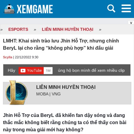
X
»
ESPORTS
»
LIÊN MINH HUYỀN THOẠI
»
LMHT: Khai sinh trào lưu Jhin Hỗ Trợ, nhưng chính
BeryL lại cho rằng “không phù hợp” khi đấu giải
Scylla
| 22/12/2022 9:30
Hãy
ủng hộ bọn mình để xem nhiều clip
game mới hơn nhé!
LIÊN MINH HUYỀN THOẠI
MOBA | VNG
Jhin Hỗ Trợ của BeryL đã khiến fan dậy sóng và đang
thắc mắc không biết rằng chúng ta có thể thấy con bài
này trong mùa giải mới hay không?