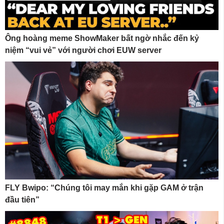
Ông hoàng meme ShowMaker bất ngờ nhắc đến kỷ
niệm “vui vẻ” với người chơi EUW server
FLY Bwipo: “Chúng tôi may mắn khi gặp GAM ở trận
đầu tiên”