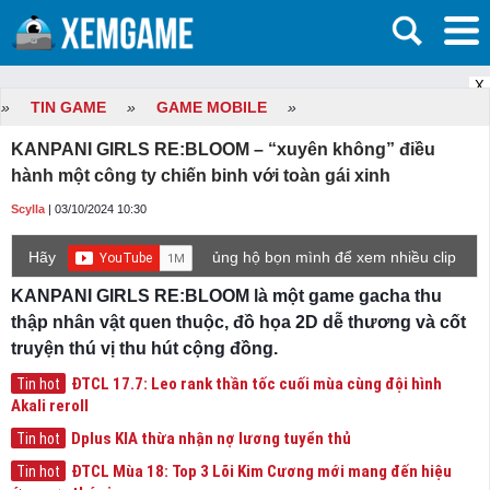
X
»
TIN GAME
»
GAME MOBILE
»
KANPANI GIRLS RE:BLOOM – “xuyên không” điều
hành một công ty chiến binh với toàn gái xinh
Scylla
| 03/10/2024 10:30
Hãy
ủng hộ bọn mình để xem nhiều clip
game mới hơn nhé!
KANPANI GIRLS RE:BLOOM là một game gacha thu
thập nhân vật quen thuộc, đồ họa 2D dễ thương và cốt
truyện thú vị thu hút cộng đồng.
ĐTCL 17.7: Leo rank thần tốc cuối mùa cùng đội hình
Tin hot
Akali reroll
Dplus KIA thừa nhận nợ lương tuyển thủ
Tin hot
ĐTCL Mùa 18: Top 3 Lõi Kim Cương mới mang đến hiệu
Tin hot