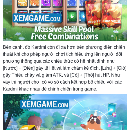
Bên cạnh, đó Kardmi còn đi xa hơn trên phương diện chiến
thuật khi cho phép người chơi tích hiệu ứng lên người đối
phương thông qua các chiêu thức có hệ nhất định như
[Nước] + [Điện] gây tê liệt và làm chậm kẻ địch, [Lửa] + [Gió]
gây Thiêu cháy và giảm ATK, và [Cỏ] + [Thổ] hút HP. Như
vậy thì người chơi có vô số cách kết hợp bộ chiêu với các
Kardmi khác nhau để chinh chiến trong game.