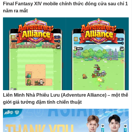
Final Fantasy XIV mobile chính thức đóng cửa sau chỉ 1
năm ra mắt
Liên Minh Nhà Phiêu Lưu (Adventure Alliance) – một thế
giới giả tưởng đậm tính chiến thuật