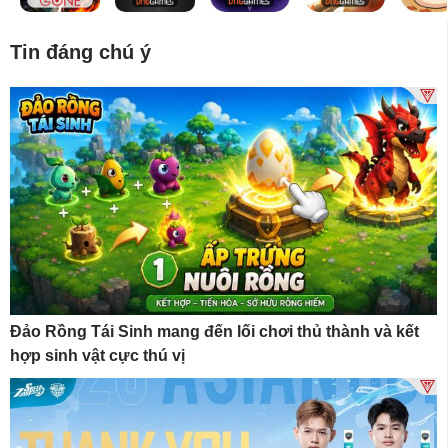
Tin đáng chú ý
Đảo Rồng Tái Sinh mang đến lối chơi thủ thành và kết
hợp sinh vật cực thú vị