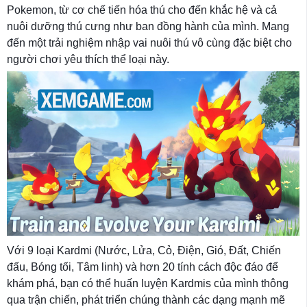
Pokemon, từ cơ chế tiến hóa thú cho đến khắc hệ và cả
nuôi dưỡng thú cưng như ban đồng hành của mình. Mang
đến một trải nghiệm nhập vai nuôi thú vô cùng đặc biệt cho
người chơi yêu thích thể loại này.
Với 9 loại Kardmi (Nước, Lửa, Cỏ, Điện, Gió, Đất, Chiến
đấu, Bóng tối, Tâm linh) và hơn 20 tính cách độc đáo để
khám phá, bạn có thể huấn luyện Kardmis của mình thông
qua trận chiến, phát triển chúng thành các dạng mạnh mẽ