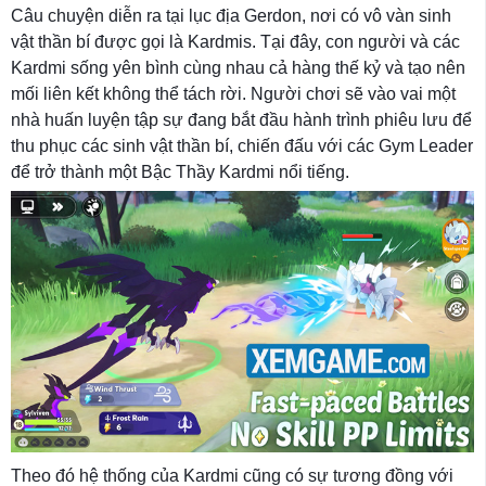
Câu chuyện diễn ra tại lục địa Gerdon, nơi có vô vàn sinh
vật thần bí được gọi là Kardmis. Tại đây, con người và các
Kardmi sống yên bình cùng nhau cả hàng thế kỷ và tạo nên
mối liên kết không thể tách rời. Người chơi sẽ vào vai một
nhà huấn luyện tập sự đang bắt đầu hành trình phiêu lưu để
thu phục các sinh vật thần bí, chiến đấu với các Gym Leader
để trở thành một Bậc Thầy Kardmi nổi tiếng.
Theo đó hệ thống của Kardmi cũng có sự tương đồng với