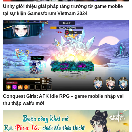
Unity giới thiệu giải pháp tăng trưởng từ game mobile
tại sự kiện Gamesforum Vietnam 2024
Conquest Girls: AFK Idle RPG – game mobile nhập vai
thu thập waifu mới