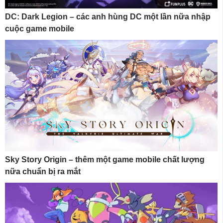
DC: Dark Legion – các anh hùng DC một lần nữa nhập
cuộc game mobile
Sky Story Origin – thêm một game mobile chất lượng
nữa chuẩn bị ra mắt