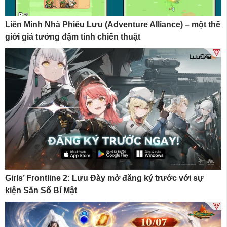
Liên Minh Nhà Phiêu Lưu (Adventure Alliance) – một thế
giới giả tưởng đậm tính chiến thuật
Girls’ Frontline 2: Lưu Đày mở đăng ký trước với sự
kiện Săn Số Bí Mật