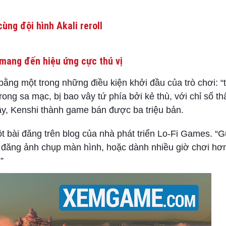
ùng đội hình Akali reroll
mang đến hiệu ứng cực thú vị
ằng một trong những điều kiện khởi đầu của trò chơi: “
rong sa mạc, bị bao vây tứ phía bởi kẻ thù, với chỉ số t
ậy, Kenshi thành game bán được ba triệu bản.
 bài đăng trên blog của nhà phát triển Lo-Fi Games. “G
è, đăng ảnh chụp màn hình, hoặc dành nhiều giờ chơi h
”