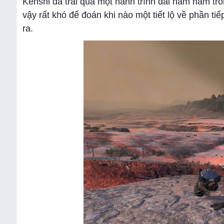
Kenshi đã trải qua một hành trình dài năm năm tr
vậy rất khó để đoán khi nào một tiết lộ về phần t
ra.