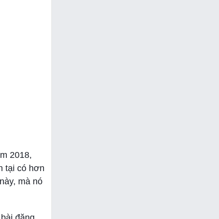
năm 2018,
n tại có hơn
 này, mà nó
 bài đăng