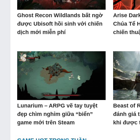
Ghost Recon Wildlands bất ngờ
Arise Dar
được Ubisoft hồi sinh với chiến
Chúa Tể 
dịch mới miễn phí
chiến thuậ
Lunarium – ARPG vẽ tay tuyệt
Beast of 
đẹp chìm nghỉm giữa “biển”
đánh giá 
game mới trên Steam
khi được 