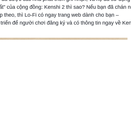
nhất” của cộng đồng: Kenshi 2 thì sao? Nếu bạn đã chán
ếp theo, thì Lo-Fi có ngay trang web dành cho bạn –
triển để người chơi đăng ký và có thông tin ngay về Ken