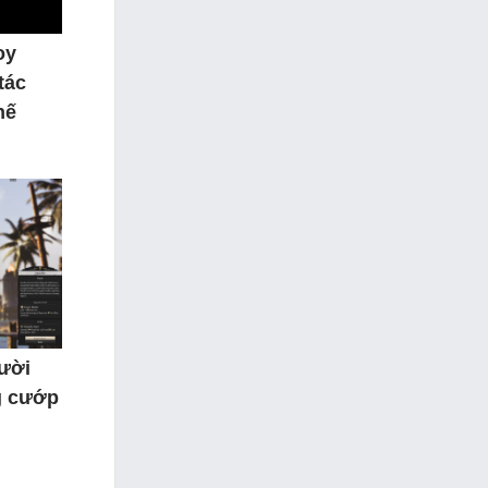
oy
tác
hế
gười
g cướp