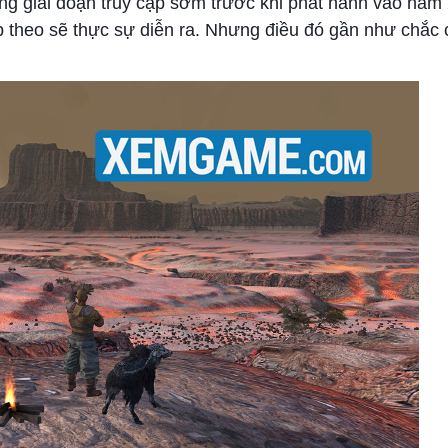
ong giai đoạn truy cập sớm trước khi phát hành vào năm 
iếp theo sẽ thực sự diễn ra. Nhưng điều đó gần như chắc