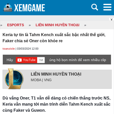
X
»
ESPORTS
»
LIÊN MINH HUYỀN THOẠI
»
Keria tự tin là Tahm Kench xuất sắc bậc nhất thế giới,
Faker chia sẻ Oner còn khỏe re
toanzicle
| 03/03/2024 12:00
Hãy
ủng hộ bọn mình để xem nhiều clip
game mới hơn nhé!
LIÊN MINH HUYỀN THOẠI
MOBA | VNG
Dù vắng Oner, T1 vẫn dễ dàng có chiến thắng trước NS,
Keria vẫn mang tới màn trình diễn Tahm Kench xuất sắc
cùng Faker và Guwon.