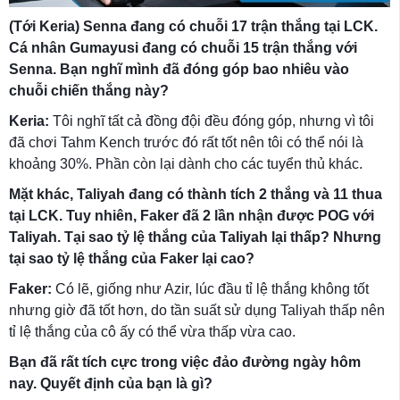
(Tới Keria) Senna đang có chuỗi 17 trận thắng tại LCK.
Cá nhân Gumayusi đang có chuỗi 15 trận thắng với
Senna. Bạn nghĩ mình đã đóng góp bao nhiêu vào
chuỗi chiến thắng này?
Keria:
Tôi nghĩ tất cả đồng đội đều đóng góp, nhưng vì tôi
đã chơi Tahm Kench trước đó rất tốt nên tôi có thể nói là
khoảng 30%. Phần còn lại dành cho các tuyển thủ khác.
Mặt khác, Taliyah đang có thành tích 2 thắng và 11 thua
tại LCK. Tuy nhiên, Faker đã 2 lần nhận được POG với
Taliyah. Tại sao tỷ lệ thắng của Taliyah lại thấp? Nhưng
tại sao tỷ lệ thắng của Faker lại cao?
Faker:
Có lẽ, giống như Azir, lúc đầu tỉ lệ thắng không tốt
nhưng giờ đã tốt hơn, do tần suất sử dụng Taliyah thấp nên
tỉ lệ thắng của cô ấy có thể vừa thấp vừa cao.
Bạn đã rất tích cực trong việc đảo đường ngày hôm
nay. Quyết định của bạn là gì?