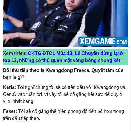
Xem thêm:
CKTG ĐTCL Mùa 10: Lê Chuyên dừng lại ở
top 12, những cờ thủ quen mặt vắng bóng chung kết
Đối thủ tiếp theo là Kwangdong Freecs. Quyết tâm của
bạn là gì?
Keria:
Tôi nghĩ chúng tôi sẽ có trận đấu với Kwangdong và
Gen.G vào tuần tới, vì vậy tôi sẽ cố gắng hết sức để duy trì
vị trí nhất bảng.
Faker:
Tôi sẽ cố gắng thể hiện phong độ tiến bộ hơn trong
trận đấu tiếp theo.