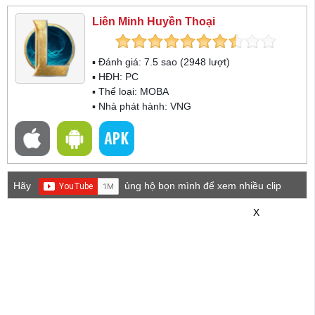
Liên Minh Huyền Thoại
▪ Đánh giá:
7.5
sao (
2948
lượt)
▪ HĐH:
PC
▪ Thể loại:
MOBA
▪ Nhà phát hành: VNG
Hãy
ủng hộ bọn mình để xem nhiều clip
game mới hơn nhé!
X