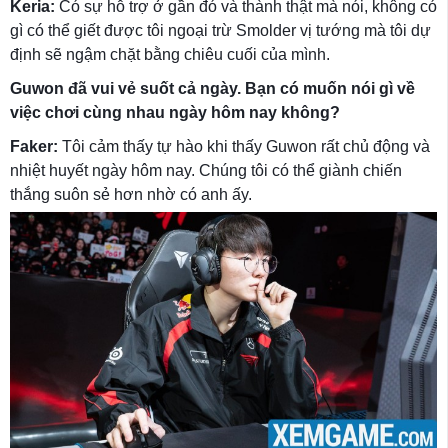
Keria:
Có sự hỗ trợ ở gần đó và thành thật mà nói, không có
gì có thể giết được tôi ngoại trừ Smolder vị tướng mà tôi dự
định sẽ ngậm chặt bằng chiêu cuối của mình.
Guwon đã vui vẻ suốt cả ngày. Bạn có muốn nói gì về
việc chơi cùng nhau ngày hôm nay không?
Faker:
Tôi cảm thấy tự hào khi thấy Guwon rất chủ động và
nhiệt huyết ngày hôm nay. Chúng tôi có thể giành chiến
thắng suôn sẻ hơn nhờ có anh ấy.