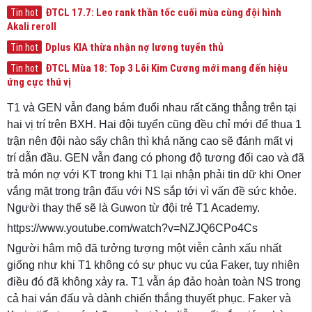
ĐTCL 17.7: Leo rank thần tốc cuối mùa cùng đội hình
Tin hot
Akali reroll
Dplus KIA thừa nhận nợ lương tuyển thủ
Tin hot
ĐTCL Mùa 18: Top 3 Lõi Kim Cương mới mang đến hiệu
Tin hot
ứng cực thú vị
T1 và GEN vẫn đang bám đuổi nhau rất căng thẳng trên tại
hai vị trí trên BXH. Hai đội tuyển cũng đều chỉ mới để thua 1
trận nên đội nào sẩy chân thì khả năng cao sẽ đánh mất vị
trí dẫn đầu. GEN vẫn đang có phong độ tương đối cao và đã
trả món nợ với KT trong khi T1 lại nhận phải tin dữ khi Oner
vắng mặt trong trận đấu với NS sắp tới vì vấn đề sức khỏe.
Người thay thế sẽ là Guwon từ đội trẻ T1 Academy.
https://www.youtube.com/watch?v=NZJQ6CPo4Cs
Người hâm mộ đã tưởng tượng một viễn cảnh xấu nhất
giống như khi T1 không có sự phục vụ của Faker, tuy nhiên
điều đó đã không xảy ra. T1 vẫn áp đảo hoàn toàn NS trong
cả hai ván đấu và dành chiến thắng thuyết phục. Faker và