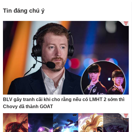
Tin đáng chú ý
BLV gây tranh cãi khi cho rằng nếu có LMHT 2 sớm thì
Chovy đã thành GOAT