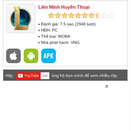
Liên Minh Huyền Thoại
▪ Đánh giá:
7.5
sao (
2948
lượt)
▪ HĐH:
PC
▪ Thể loại:
MOBA
▪ Nhà phát hành: VNG
Hãy
ủng hộ bọn mình để xem nhiều clip
game mới hơn nhé!
X