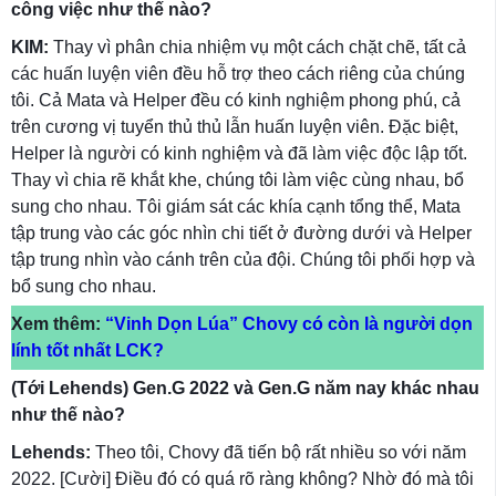
công việc như thế nào?
KIM:
Thay vì phân chia nhiệm vụ một cách chặt chẽ, tất cả
các huấn luyện viên đều hỗ trợ theo cách riêng của chúng
tôi. Cả Mata và Helper đều có kinh nghiệm phong phú, cả
trên cương vị tuyển thủ thủ lẫn huấn luyện viên. Đặc biệt,
Helper là người có kinh nghiệm và đã làm việc độc lập tốt.
Thay vì chia rẽ khắt khe, chúng tôi làm việc cùng nhau, bổ
sung cho nhau. Tôi giám sát các khía cạnh tổng thể, Mata
tập trung vào các góc nhìn chi tiết ở đường dưới và Helper
tập trung nhìn vào cánh trên của đội. Chúng tôi phối hợp và
bổ sung cho nhau.
Xem thêm:
“Vinh Dọn Lúa” Chovy có còn là người dọn
lính tốt nhất LCK?
(Tới Lehends) Gen.G 2022 và Gen.G năm nay khác nhau
như thế nào?
Lehends:
Theo tôi, Chovy đã tiến bộ rất nhiều so với năm
2022. [Cười] Điều đó có quá rõ ràng không? Nhờ đó mà tôi