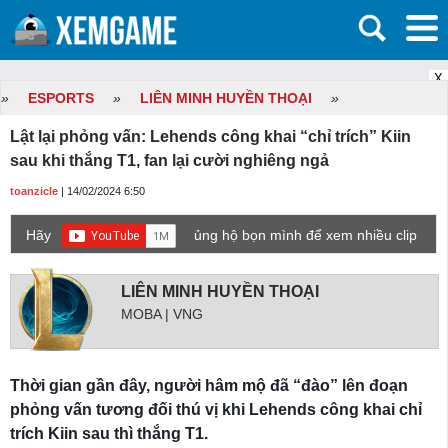
X
»
ESPORTS
»
LIÊN MINH HUYỀN THOẠI
»
Lật lại phỏng vấn: Lehends công khai “chỉ trích” Kiin
sau khi thắng T1, fan lại cười nghiêng ngả
toanzicle
| 14/02/2024 6:50
Hãy
ủng hộ bọn mình để xem nhiều clip
game mới hơn nhé!
LIÊN MINH HUYỀN THOẠI
MOBA | VNG
Thời gian gần đây, người hâm mộ đã “đào” lên đoạn
phỏng vấn tương đối thú vị khi Lehends công khai chỉ
trích Kiin sau thì thắng T1.