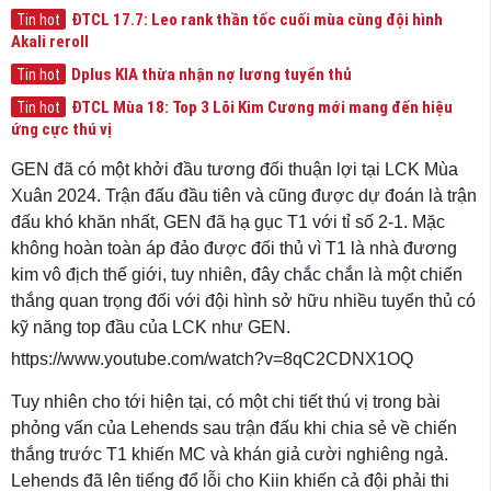
ĐTCL 17.7: Leo rank thần tốc cuối mùa cùng đội hình
Tin hot
Akali reroll
Dplus KIA thừa nhận nợ lương tuyển thủ
Tin hot
ĐTCL Mùa 18: Top 3 Lõi Kim Cương mới mang đến hiệu
Tin hot
ứng cực thú vị
GEN đã có một khởi đầu tương đối thuận lợi tại LCK Mùa
Xuân 2024. Trận đấu đầu tiên và cũng được dự đoán là trận
đấu khó khăn nhất, GEN đã hạ gục T1 với tỉ số 2-1. Mặc
không hoàn toàn áp đảo được đối thủ vì T1 là nhà đương
kim vô địch thế giới, tuy nhiên, đây chắc chắn là một chiến
thắng quan trọng đối với đội hình sở hữu nhiều tuyển thủ có
kỹ năng top đầu của LCK như GEN.
https://www.youtube.com/watch?v=8qC2CDNX1OQ
Tuy nhiên cho tới hiện tại, có một chi tiết thú vị trong bài
phỏng vấn của Lehends sau trận đấu khi chia sẻ về chiến
thắng trước T1 khiến MC và khán giả cười nghiêng ngả.
Lehends đã lên tiếng đổ lỗi cho Kiin khiến cả đội phải thi