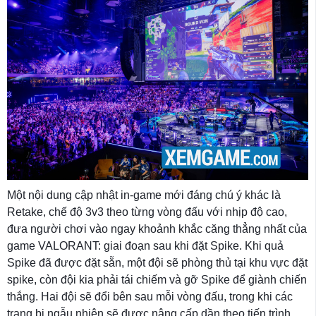
Một nội dung cập nhật in-game mới đáng chú ý khác là
Retake, chế độ 3v3 theo từng vòng đấu với nhịp độ cao,
đưa người chơi vào ngay khoảnh khắc căng thẳng nhất của
game VALORANT: giai đoạn sau khi đặt Spike. Khi quả
Spike đã được đặt sẵn, một đội sẽ phòng thủ tại khu vực đặt
spike, còn đội kia phải tái chiếm và gỡ Spike để giành chiến
thắng. Hai đội sẽ đổi bên sau mỗi vòng đấu, trong khi các
trang bị ngẫu nhiên sẽ được nâng cấp dần theo tiến trình