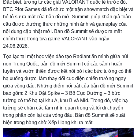
Đặc biệt, tương tự các giải VALORANT quốc tế trước đó,
BTC Riot Games đã tổ chức một trận showmatch đặc biệt và
hé lộ sự ra mắt của bản đồ mới Summit, giúp khán giả toàn
cầu được thưởng thức những hình ảnh và gameplay của
nội dung cập nhật mới. Bản đồ Summit sẽ được ra mắt
chính thức trong tựa game VALORANT vào ngày
24.06.2026.
Tọa lạc tại một học viện đào tạo Radiant ẩn mình giữa núi
non Trung Quốc, bản đồ mới Summit có các sảnh huấn
luyện và vườn thiền được kết nối bởi các bức tường có thể
hạ xuống được, làm thay đổi cục diện chiến trường ngay
giữa vòng đấu. Những điểm nổi bật của bản đồ mới Summit
bao gồm: 2 Khu Đặt Spike – 3 Bố Cục Đường – 3 bức
tường có thể hạ tại khu A, khu B và Mid. Trong đó, việc hạ
tường sẽ chặn các tầm nhìn quan trọng và lối di chuyển
trong phần còn lại của vòng đấu. Bản đồ Summit sẽ xuất
hiện trong hàng chờ Xếp Hạng khi ra mắt.