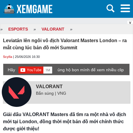
X
»
ESPORTS
»
VALORANT
»
Leviatán lên ngôi vô địch Valorant Masters London – ra
mắt cùng lúc bản đồ mới Summit
Scylla
| 25/06/2026 16:30
Hãy
ủng hộ bọn mình để xem nhiều clip
game mới hơn nhé!
VALORANT
Bắn súng | VNG
Giải đấu VALORANT Masters đã tìm ra một nhà vô địch
mới tại London, đồng thời một bản đồ mới chính thức
được giới thiệu!