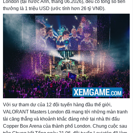
London (tại nước Anh, tháng 06.2026), đều có tổng số tiền
thưởng là 1 triệu USD (ước tính hơn 26 tỷ VNĐ).
Với sự tham dự của 12 đội tuyển hàng đầu thế giới,
VALORANT Masters London đã mang tới những màn tranh
tài căng thẳng và khoảnh khắc đáng nhớ tại nhà thi đấu
Copper Box Arena của thành phố London. Chung cuộc sau