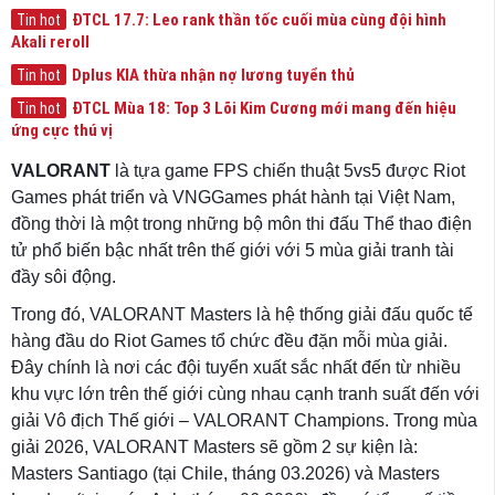
ĐTCL 17.7: Leo rank thần tốc cuối mùa cùng đội hình
Tin hot
Akali reroll
Dplus KIA thừa nhận nợ lương tuyển thủ
Tin hot
ĐTCL Mùa 18: Top 3 Lõi Kim Cương mới mang đến hiệu
Tin hot
ứng cực thú vị
VALORANT
là tựa game FPS chiến thuật 5vs5 được Riot
Games phát triển và VNGGames phát hành tại Việt Nam,
đồng thời là một trong những bộ môn thi đấu Thể thao điện
tử phổ biến bậc nhất trên thế giới với 5 mùa giải tranh tài
đầy sôi động.
Trong đó, VALORANT Masters là hệ thống giải đấu quốc tế
hàng đầu do Riot Games tổ chức đều đặn mỗi mùa giải.
Đây chính là nơi các đội tuyển xuất sắc nhất đến từ nhiều
khu vực lớn trên thế giới cùng nhau cạnh tranh suất đến với
giải Vô địch Thế giới – VALORANT Champions. Trong mùa
giải 2026, VALORANT Masters sẽ gồm 2 sự kiện là:
Masters Santiago (tại Chile, tháng 03.2026) và Masters