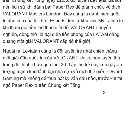
trận Chung kết Tổng ngày 21.06, đội tuyển Leviatán đã làm
nên lịch sử khi đánh bại Paper Rex để giành chức vô địch
VALORANT Masters London. Đây cũng là danh hiệu quốc
tế đầu tiên của tổ chức Esports đến từ khu vực Mỹ Latinh từ
khi tham gia nền thể thao điện tử VALORANT chuyên
nghiệp, đồng thời là đại diện tiên phong của LATAM đăng
quang một giải VALORANT cấp độ thế giới.
Ngoài ra, Leviatán cũng là đội tuyển trẻ nhất chiến thắng
một giải đấu quốc tế của VALORANT khi có bốn tuyển thủ
trong đội hình chưa qua tuổi 20. Tập thể trẻ này còn gây ấn
tượng mạnh khi đánh bại nhà cựu vô địch thế giới EDward
Gaming mà không để thua bất kỳ ván đấu nào, trước khi tái
ngộ Paper Rex ở trận Chung kết Tổng.
X