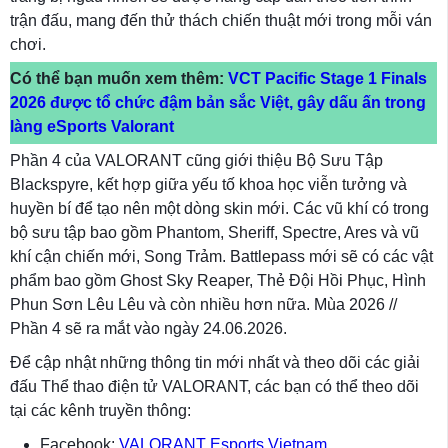
trận đấu, mang đến thử thách chiến thuật mới trong mỗi ván
chơi.
Có thể bạn muốn xem thêm:
VCT Pacific Stage 1 Finals
2026 được tổ chức đậm bản sắc Việt, gây dấu ấn trong
làng eSports Valorant
Phần 4 của VALORANT cũng giới thiệu Bộ Sưu Tập
Blackspyre, kết hợp giữa yếu tố khoa học viễn tưởng và
huyền bí để tạo nên một dòng skin mới. Các vũ khí có trong
bộ sưu tập bao gồm Phantom, Sheriff, Spectre, Ares và vũ
khí cận chiến mới, Song Trảm. Battlepass mới sẽ có các vật
phẩm bao gồm Ghost Sky Reaper, Thẻ Đội Hồi Phục, Hình
Phun Sơn Lêu Lêu và còn nhiều hơn nữa. Mùa 2026 //
Phần 4 sẽ ra mắt vào ngày 24.06.2026.
Để cập nhật những thông tin mới nhất và theo dõi các giải
đấu Thể thao điện tử VALORANT, các bạn có thể theo dõi
tại các kênh truyền thông:
Facebook:
VALORANT Esports Vietnam