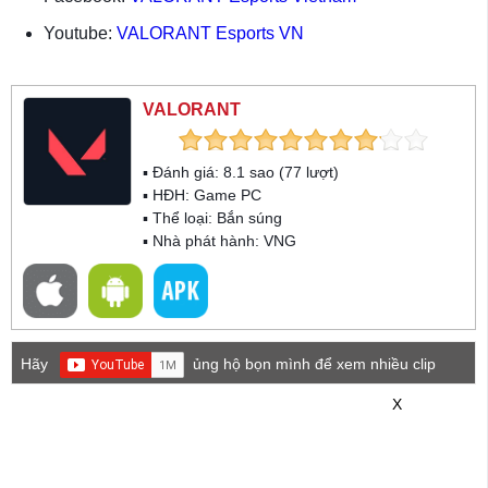
Youtube:
VALORANT Esports VN
VALORANT
▪ Đánh giá:
8.1
sao (
77
lượt)
▪ HĐH:
Game PC
▪ Thể loại:
Bắn súng
▪ Nhà phát hành: VNG
Hãy
ủng hộ bọn mình để xem nhiều clip
game mới hơn nhé!
X