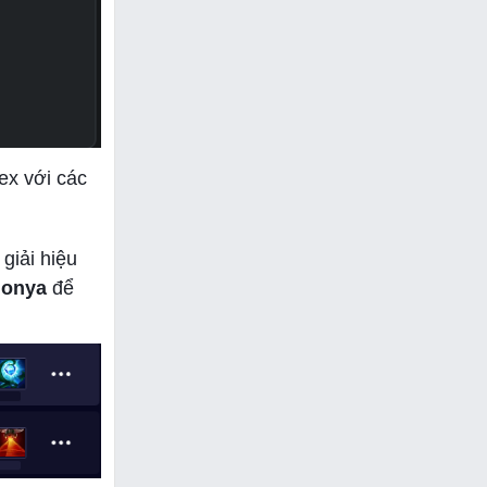
lex với các
giải hiệu
honya
để