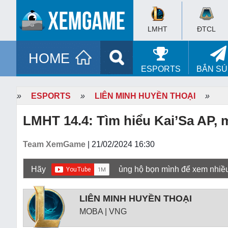
LMHT
ĐTCL
HOME
ESPORTS
BẮN S
»
ESPORTS
»
LIÊN MINH HUYỀN THOẠI
»
LMHT 14.4: Tìm hiểu Kai’Sa AP, m
Team XemGame
| 21/02/2024 16:30
Hãy
ủng hộ bọn mình để xem nhiề
LIÊN MINH HUYỀN THOẠI
MOBA | VNG