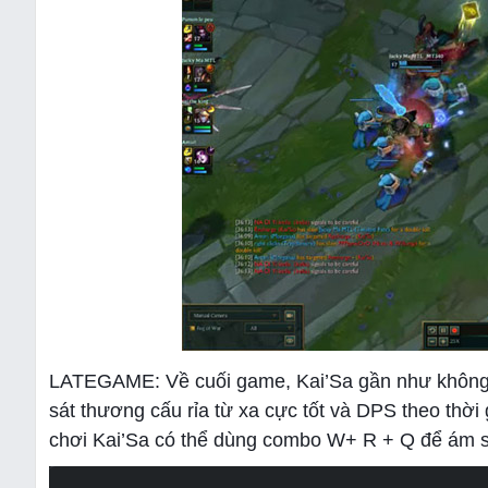
LATEGAME: Về cuối game, Kai’Sa gần như không t
sát thương cấu rỉa từ xa cực tốt và DPS theo thời
chơi Kai’Sa có thể dùng combo W+ R + Q để ám sát