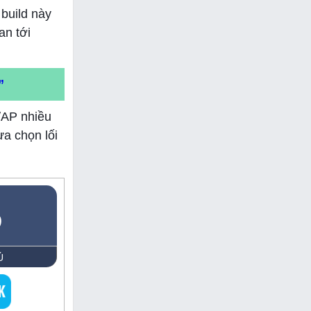
 build này
an tới
”
/AP nhiều
ựa chọn lối
5
Ủ