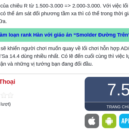
 của chiêu R từ 1.500-3.000 => 2.000-3.000. Với việc lối
 thể ám sát đối phương tầm xa thì có thể trong thời gi
ữa.
làm loạn rank Hàn với giáo án “Smolder Đường Trên
sẽ khiến người chơi muốn quay về lối chơi hỗn hợp AD
a 14.4 dùng nhiều nhất. Có lẽ đến cuối cùng thì việc l
trận và những vị tướng bạn đang đối đầu.
Thoại
7.
lượt)
TRANG CH