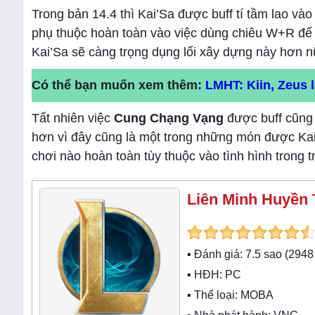
Trong bản 14.4 thì Kai’Sa được buff tí tầm lao vào
phụ thuộc hoàn toàn vào việc dùng chiêu W+R để có
Kai’Sa sẽ càng trọng dụng lối xây dựng này hơn n
Có thể bạn muốn xem thêm:
LMHT: Kiin, Zeus 
Tất nhiên việc
Cung Chạng Vạng
được buff cũng 
hơn vì đây cũng là một trong những món được Kai’S
chơi nào hoàn toàn tùy thuộc vào tình hình trong 
Liên Minh Huyền 
▪ Đánh giá:
7.5
sao (
2948
▪ HĐH:
PC
▪ Thể loại:
MOBA