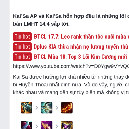
Kai’Sa AP và Kai’Sa hỗn hợp đều là những lối 
bản LMHT 14.4 sắp tới.
Tin hot
ĐTCL 17.7: Leo rank thần tốc cuối mùa c
Tin hot
Dplus KIA thừa nhận nợ lương tuyển thủ
Tin hot
ĐTCL Mùa 18: Top 3 Lõi Kim Cương mới 
https://www.youtube.com/watch?v=D0Ygw9VYvQ
Kai’Sa được hưởng lợi khá nhiều từ những thay đ
bị Huyền Thoại nhất định nữa. Và do vậy, người ch
khác nhau và mang đến sự tùy biến mà không vị t