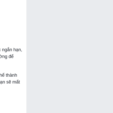
c ngắn hạn,
ường để
chế thành
bạn sẽ mất