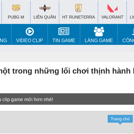
PUBG M
LIÊN QUÂN
HT RUNETERRA
VALORANT
L
ÚNG
VIDEO CLIP
TIN GAME
LÀNG GAME
CÔN
ột trong những lối chơi thịnh hành h
u clip game mới hơn nhé!
Trang chủ