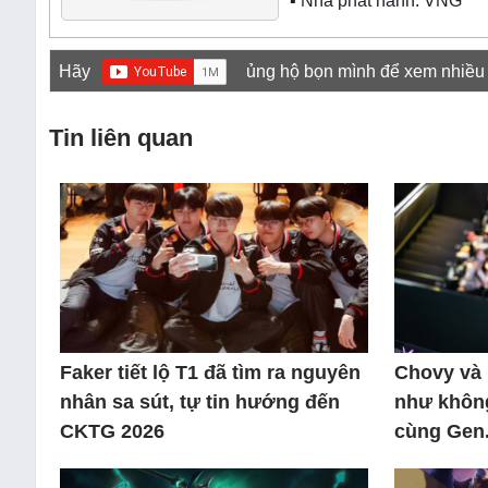
▪ Nhà phát hành: VNG
Hãy
ủng hộ bọn mình để xem nhiều
Tin liên quan
Faker tiết lộ T1 đã tìm ra nguyên
Chovy và 
nhân sa sút, tự tin hướng đến
như không
CKTG 2026
cùng Gen