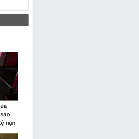
của
 sao
tệ nạn