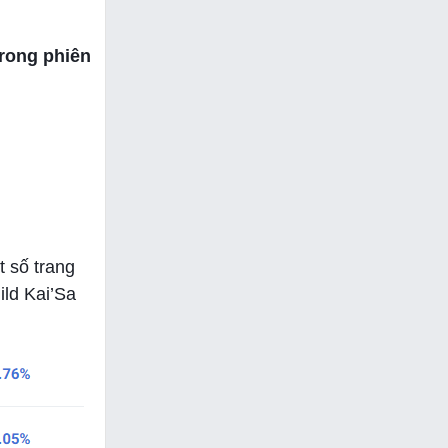
trong phiên
 số trang
ild Kai’Sa