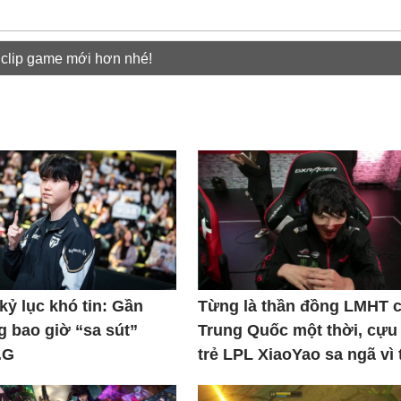
 clip game mới hơn nhé!
kỷ lục khó tin: Gần
Từng là thần đồng LMHT 
 bao giờ “sa sút”
Trung Quốc một thời, cựu
.G
trẻ LPL XiaoYao sa ngã vì 