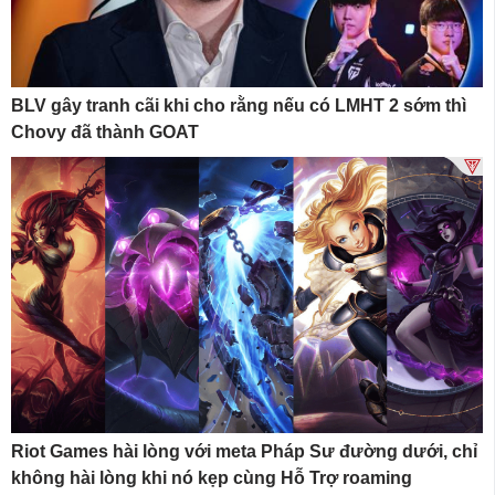
BLV gây tranh cãi khi cho rằng nếu có LMHT 2 sớm thì
Chovy đã thành GOAT
Riot Games hài lòng với meta Pháp Sư đường dưới, chỉ
không hài lòng khi nó kẹp cùng Hỗ Trợ roaming