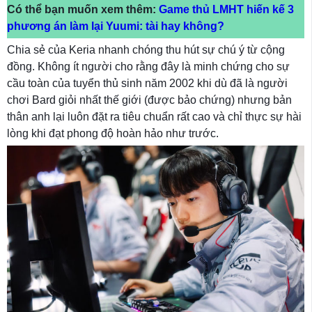
Có thể bạn muốn xem thêm:
Game thủ LMHT hiến kế 3
phương án làm lại Yuumi: tài hay không?
Chia sẻ của Keria nhanh chóng thu hút sự chú ý từ cộng
đồng. Không ít người cho rằng đây là minh chứng cho sự
cầu toàn của tuyển thủ sinh năm 2002 khi dù đã là người
chơi Bard giỏi nhất thế giới (được bảo chứng) nhưng bản
thân anh lại luôn đặt ra tiêu chuẩn rất cao và chỉ thực sự hài
lòng khi đạt phong độ hoàn hảo như trước.