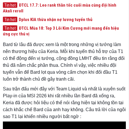
ĐTCL 17.7: Leo rank thần tốc cuối mùa cùng đội hình
Tin hot
Akali reroll
Dplus KIA thừa nhận nợ lương tuyển thủ
Tin hot
ĐTCL Mùa 18: Top 3 Lõi Kim Cương mới mang đến hiệu
Tin hot
ứng cực thú vị
Bard từ lâu đã được xem là một trong những vị tướng làm
nên thương hiệu của Keria. Mỗi khi tuyển thủ hỗ trợ của T1
có thể động đến vị tướng, cộng đồng LMHT đều tin rằng đối
thủ đã nắm chắc phần thua. Chính vì vậy, việc nhiều đội
tuyển vẫn để Bard lọt qua vòng cấm chọn khi đối đầu T1
luôn trở thành chủ đề gây tranh cãi.
Sau trận đấu mới đây với Team Liquid và nhất là xuyên suốt
Play-in của MSI 2026 khi rất nhiều lần Bard đã xổng ra,
Keria đã được hỏi liệu có thể nói rằng hiện tại không tồn tại
cách khắc chế Bard của anh hay không. Câu trả lời của ngôi
sao T1 lại khiến nhiều người bất ngờ :