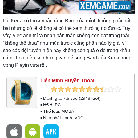
Dù Keria có thừa nhận rằng Bard của mình không phải bất
bại nhưng có lẽ không ai có thể xem thường nó được. Tuy
vậy, việc anh thừa nhận bản thân không còn đạt trạng thái
“không thể thua” như mùa trước cũng phần nào lý giải vì
sao các đội tuyển hiện nay không còn quá e dè trong khâu
cấm chọn hiện tại nhưng vẫn để sổng Bard của Keria trong
vòng Playin vừa rồi.
Liên Minh Huyền Thoại
▪ Đánh giá:
7.5
sao (
2948
lượt)
▪ HĐH:
PC
▪ Thể loại:
MOBA
▪ Nhà phát hành: VNG