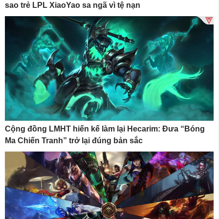
sao trẻ LPL XiaoYao sa ngã vì tệ nạn
Cộng đồng LMHT hiến kế làm lại Hecarim: Đưa “Bóng
Ma Chiến Tranh” trở lại đúng bản sắc