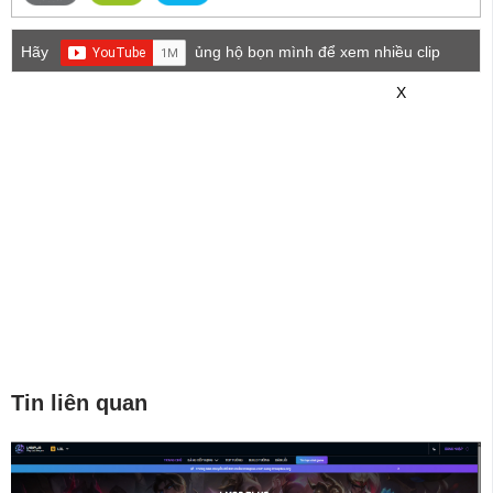
Hãy
ủng hộ bọn mình để xem nhiều clip
game mới hơn nhé!
X
Tin liên quan