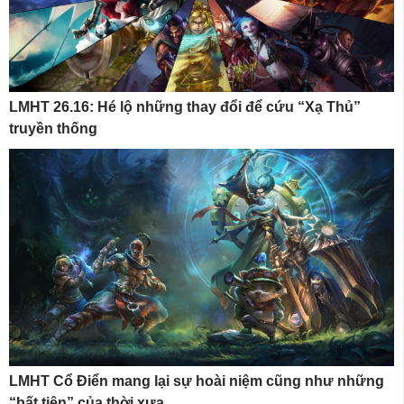
LMHT 26.16: Hé lộ những thay đổi để cứu “Xạ Thủ”
truyền thống
LMHT Cổ Điển mang lại sự hoài niệm cũng như những
“bất tiện” của thời xưa