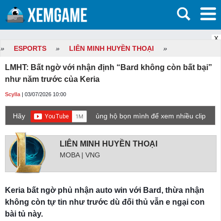
X
»
ESPORTS
»
LIÊN MINH HUYỀN THOẠI
»
LMHT: Bất ngờ với nhận định “Bard không còn bất bại”
như năm trước của Keria
Scylla
| 03/07/2026 10:00
Hãy
ủng hộ bọn mình để xem nhiều clip
game mới hơn nhé!
LIÊN MINH HUYỀN THOẠI
MOBA | VNG
Keria bất ngờ phủ nhận auto win với Bard, thừa nhận
không còn tự tin như trước dù đối thủ vẫn e ngại con
bài tủ này.