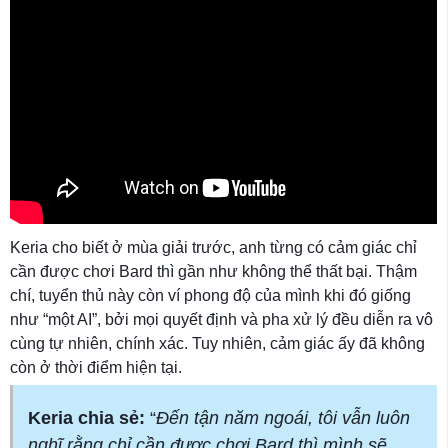
Keria cho biết ở mùa giải trước, anh từng có cảm giác chỉ
cần được chơi Bard thì gần như không thể thất bại. Thậm
chí, tuyển thủ này còn ví phong độ của mình khi đó giống
như “một AI”, bởi mọi quyết định và pha xử lý đều diễn ra vô
cùng tự nhiên, chính xác. Tuy nhiên, cảm giác ấy đã không
còn ở thời điểm hiện tại.
Keria chia sẻ:
“
Đến tận năm ngoái, tôi vẫn luôn
nghĩ rằng chỉ cần được chơi Bard thì mình sẽ