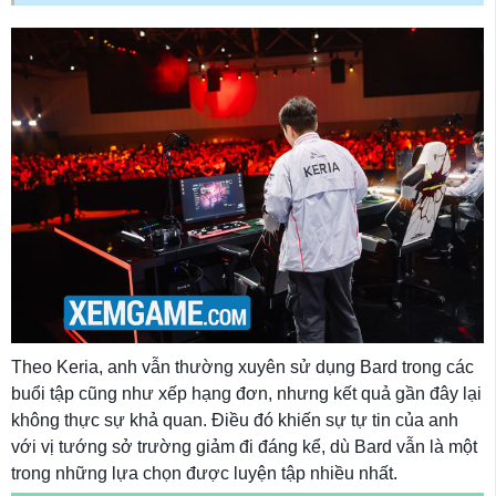
Theo Keria, anh vẫn thường xuyên sử dụng Bard trong các
buổi tập cũng như xếp hạng đơn, nhưng kết quả gần đây lại
không thực sự khả quan. Điều đó khiến sự tự tin của anh
với vị tướng sở trường giảm đi đáng kể, dù Bard vẫn là một
trong những lựa chọn được luyện tập nhiều nhất.