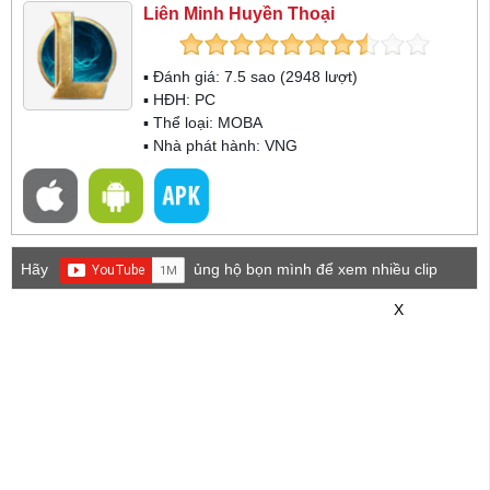
Liên Minh Huyền Thoại
▪ Đánh giá:
7.5
sao (
2948
lượt)
▪ HĐH:
PC
▪ Thể loại:
MOBA
▪ Nhà phát hành: VNG
Hãy
ủng hộ bọn mình để xem nhiều clip
game mới hơn nhé!
X