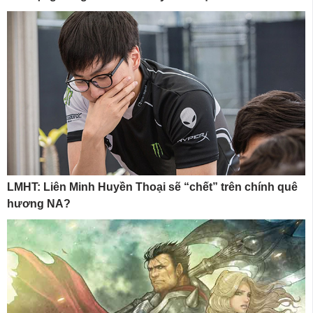
LMHT: Liên Minh Huyền Thoại sẽ “chết” trên chính quê
hương NA?