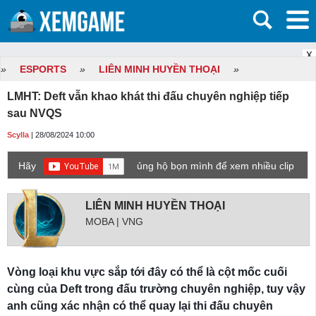
X
»
ESPORTS
»
LIÊN MINH HUYỀN THOẠI
»
LMHT: Deft vẫn khao khát thi đấu chuyên nghiệp tiếp
sau NVQS
Scylla
| 28/08/2024 10:00
Hãy
ủng hộ bọn mình để xem nhiều clip
game mới hơn nhé!
LIÊN MINH HUYỀN THOẠI
MOBA | VNG
Vòng loại khu vực sắp tới đây có thể là cột mốc cuối
cùng của Deft trong đấu trường chuyên nghiệp, tuy vậy
anh cũng xác nhận có thể quay lại thi đấu chuyên