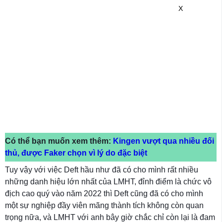
X
Có thể bạn muốn xem thêm:
Kingen vượt qua nhiều đối
thủ, được Faker chọn vì lý do đặc biệt
Tuy vậy với việc Deft hầu như đã có cho mình rất nhiều
những danh hiệu lớn nhất của LMHT, đỉnh điểm là chức vô
địch cao quý vào năm 2022 thì Deft cũng đã có cho mình
một sự nghiệp đầy viên mãng thành tích không còn quan
trọng nữa, và LMHT với anh bây giờ chắc chỉ còn lại là đam