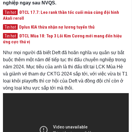
nghiệp ngay sau NVQS.
ĐTCL 17.7: Leo rank thần tốc cuối mùa cùng đội hình
Tin hot
Akali reroll
Dplus KIA thừa nhận nợ lương tuyển thủ
Tin hot
ĐTCL Mùa 18: Top 3 Lõi Kim Cương mới mang đến hiệu
Tin hot
ứng cực thú vị
Như mọi người đã biết Deft đã hoãn nghĩa vụ quân sự bắt
buộc thêm một năm để tiếp tục thi đấu chuyên nghiệp trong
năm 2024. Mục tiêu của anh là thi đấu tốt tại LCK Mùa Hè
và giành vé tham dự CKTG 2024 sắp tới, với việc vừa bị T1
loại khỏi playoffs thì cơ hội của Deft và đồng đội chỉ còn ở
vòng loại khu vực sắp tới mà thôi.