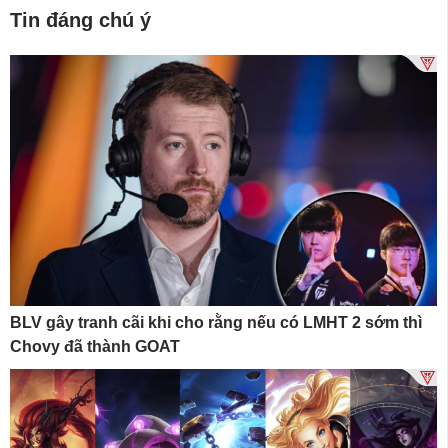
Tin đáng chú ý
BLV gây tranh cãi khi cho rằng nếu có LMHT 2 sớm thì
Chovy đã thành GOAT